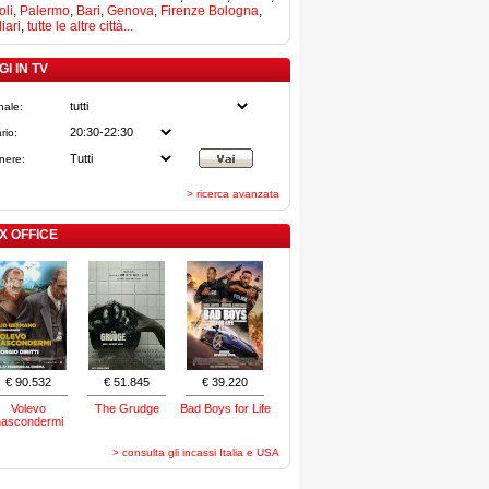
li
,
Palermo
,
Bari
,
Genova
,
Firenze
Bologna
,
iari
,
tutte le altre città...
I IN TV
nale:
rio:
nere:
> ricerca avanzata
X OFFICE
€ 90.532
€ 51.845
€ 39.220
Volevo
The Grudge
Bad Boys for Life
nascondermi
> consulta gli incassi Italia e USA