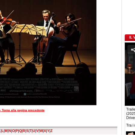
IL
Traile
« Torna alla pagina precedente
(2025
Drive
Tra i
K
|
L
|
M
|
N
|
O
|
P
|
Q
|
R
|
S
|
T
|
U
|
V
|
W
|
X
|
Y
|
Z