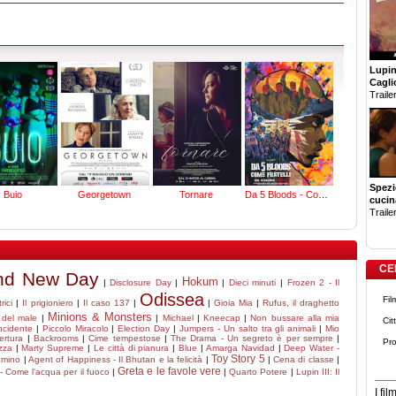
Lupin 
Cagli
Trailer
Spezi
Buio
Georgetown
Tornare
Da 5 Bloods - Come fratelli
cucin
Trailer
CE
and New Day
Hokum
|
Disclosure Day
|
|
Dieci minuti
|
Frozen 2 - Il
Odissea
Fil
rici
|
Il prigioniero
|
Il caso 137
|
|
Gioia Mia
|
Rufus, il draghetto
Minions & Monsters
 del male
|
|
Michael
|
Kneecap
|
Non bussare alla mia
Cit
ncidente
|
Piccolo Miracolo
|
Election Day
|
Jumpers - Un salto tra gli animali
|
Mio
ertura
|
Backrooms
|
Cime tempestose
|
The Drama - Un segreto è per sempre
|
Pro
zza
|
Marty Supreme
|
Le città di pianura
|
Blue
|
Amarga Navidad
|
Deep Water -
Toy Story 5
amino
|
Agent of Happiness - Il Bhutan e la felicità
|
|
Cena di classe
|
Greta e le favole vere
- Come l'acqua per il fuoco
|
|
Quarto Potere
|
Lupin III: Il
I fi