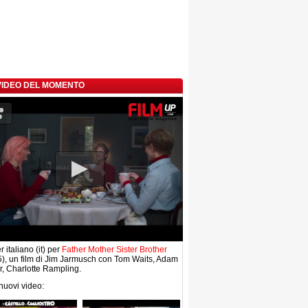
 VIDEO DEL MOMENTO
r italiano (it) per
Father Mother Sister Brother
), un film di Jim Jarmusch con Tom Waits, Adam
r, Charlotte Rampling.
 nuovi video: