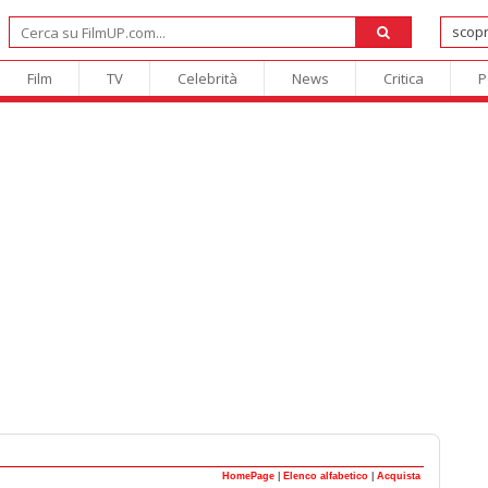
Film
TV
Celebrità
News
Critica
P
HomePage
|
Elenco alfabetico
|
Acquista