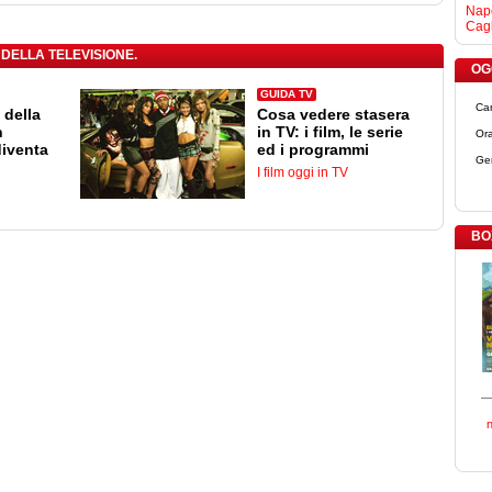
Napo
Cagl
 DELLA TELEVISIONE.
OGG
GUIDA TV
Ca
 della
Cosa vedere stasera
n
in TV: i film, le serie
Ora
diventa
ed i programmi
Ge
I film oggi in TV
BO