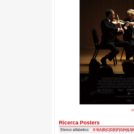
«
Ricerca Posters
Elenco alfabetico:
0-9
|
A
|
B
|
C
|
D
|
E
|
F
|
G
|
H
|
I
|
J
|