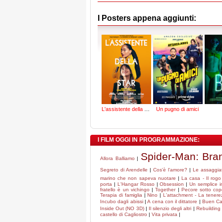
I Posters appena aggiunti:
L'assistente della star
Un pugno di amici
I FILM OGGI IN PROGRAMMAZIONE:
Spider-Man: Br
Allora Balliamo
|
Segreto di Arendelle
|
Cos'è l'amore?
|
Le assaggiat
marino che non sapeva nuotare
|
La casa - Il rogo
porta
|
L'Hangar Rosso
|
Obsession
|
Un semplice i
fratello è un vichingo
|
Together
|
Pecore sotto cop
Terapia di famiglia
|
Nino
|
L'attachment - La tenere
Incubo dagli abissi
|
A cena con il dittatore
|
Buen C
Inside Out (NO 3D)
|
Il silenzio degli altri
|
Rebuilding 
castello di Cagliostro
|
Vita privata
|