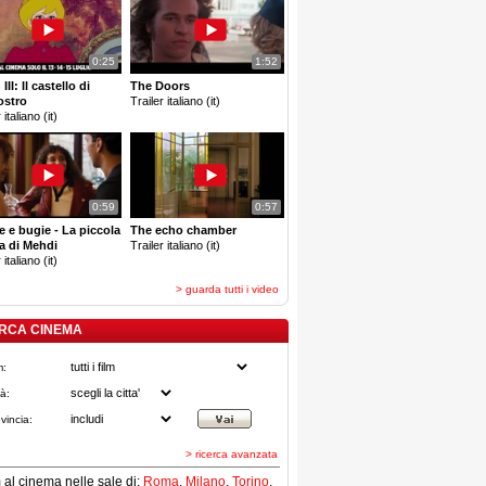
0:25
1:52
III: Il castello di
The Doors
ostro
Trailer italiano (it)
 italiano (it)
0:59
0:57
e e bugie - La piccola
The echo chamber
a di Mehdi
Trailer italiano (it)
 italiano (it)
> guarda tutti i video
RCA CINEMA
m:
tà:
vincia:
> ricerca avanzata
lm al cinema nelle sale di:
Roma
,
Milano
,
Torino
,