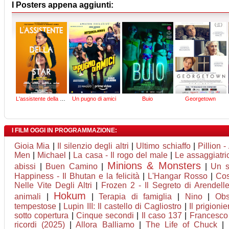
I Posters appena aggiunti:
L'assistente della star
Un pugno di amici
Buio
Georgetown
I FILM OGGI IN PROGRAMMAZIONE:
Gioia Mia
|
Il silenzio degli altri
|
Ultimo schiaffo
|
Pillion 
Men
|
Michael
|
La casa - Il rogo del male
|
Le assaggiatri
Minions & Monsters
abissi
|
Buen Camino
|
|
Un s
Happiness - Il Bhutan e la felicità
|
L'Hangar Rosso
|
Cos
Nelle Vite Degli Altri
|
Frozen 2 - Il Segreto di Arendell
Hokum
animali
|
|
Terapia di famiglia
|
Nino
|
Obs
tempestose
|
Lupin III: Il castello di Cagliostro
|
Il prigionie
sotto copertura
|
Cinque secondi
|
Il caso 137
|
Francesco
ricordi (2025)
|
Allora Balliamo
|
The Life of Chuck
|