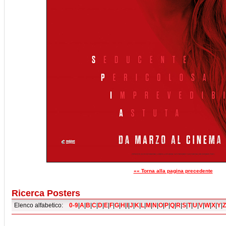
«« Torna alla pagina precedente
Ricerca Posters
Elenco alfabetico:
0-9
|
A
|
B
|
C
|
D
|
E
|
F
|
G
|
H
|
I
|
J
|
K
|
L
|
M
|
N
|
O
|
P
|
Q
|
R
|
S
|
T
|
U
|
V
|
W
|
X
|
Y
|
Z