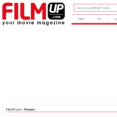
Film
TV
C
FilmUP.com
>
Posters