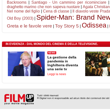
Backrooms
|
Santiago - Un cammino per ricominciare
draghetto marino che non sapeva nuotare
|
Agata Christian 
Nel nome del figlio
|
Cena di classe
|
Il diavolo veste Prad
Spider-Man: Brand Ne
Old Boy (2003)
|
Odissea
Greta e le favole vere
Toy Story 5
|
|
|
IN EVIDENZA - DAL MONDO DEL CINEMA E DELLA TELEVISIONE.
NEWS
La gestione della
pandemia in
Inghilterra diventa
una serie tv
Leggi la news
Tutti i diritti riservati
R Digital non è responsabile ad alcun titolo dei contenuti dei siti l