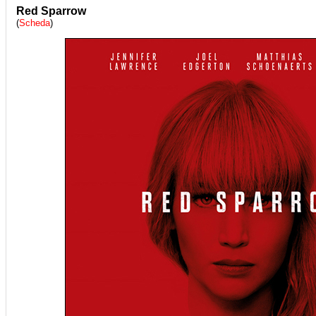
Red Sparrow
(
Scheda
)