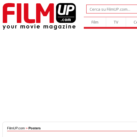
Film
TV
C
FilmUP.com
>
Posters