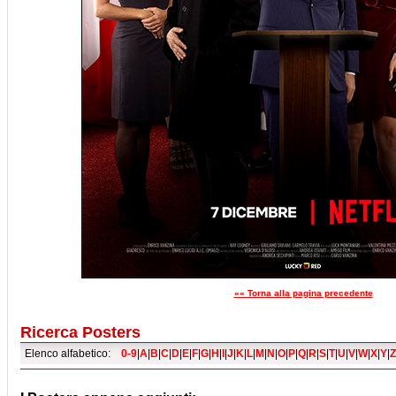
«« Torna alla pagina precedente
Ricerca Posters
Elenco alfabetico:
0-9
|
A
|
B
|
C
|
D
|
E
|
F
|
G
|
H
|
I
|
J
|
K
|
L
|
M
|
N
|
O
|
P
|
Q
|
R
|
S
|
T
|
U
|
V
|
W
|
X
|
Y
|
Z