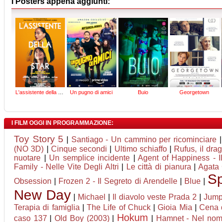
I Posters appena aggiunti:
L'assistente della star
Un pugno di amici
Buio
Georgetown
I FILM OGGI IN PROGRAMMAZIONE:
Toy Story 5
|
Santiago - Un cammino per ricominciare
(NO 3D)
|
Cinque secondi
|
Ultimo schiaffo
|
Rufus, il dr
nuotare
|
Un semplice incidente
|
Agent of Happiness - Il
Family - Nelle Vite Degli Altri
|
Le città di pianura
|
Agata 
Sp
Obsession
|
Frozen 2 - Il Segreto di Arendelle
|
Blue
|
New Day
|
Michael
|
Il diavolo veste Prada 2
|
Jumpe
Terapia di famiglia
|
The Life of Chuck
|
Gioia Mia
|
Cena 
Hokum
caso 137
|
Old Boy (2003)
|
|
Hamnet - Nel nome