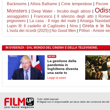
Backrooms
|
Allora Balliamo
|
Cime tempestose
|
Pecore 
Odis
Monsters
|
Deep Water - Incubo dagli abissi
|
assaggiatrici
|
Francesco
|
Il silenzio degli altri
|
Romeo
prigioniero
|
La casa - Il rogo del male
|
Amarga Navidad
Greta e le f
Lupin III: Il castello di Cagliostro
|
Nino
|
L'isola dei ricordi (2025)
|
No Good Men
|
Pillion - Amore se
IN EVIDENZA - DAL MONDO DEL CINEMA E DELLA TELEVISIONE.
NEWS
La gestione della
pandemia in
Inghilterra diventa
una serie tv
Leggi la news
Tutti i diritti riservati
R Digital non è responsabile ad alcun titolo dei contenuti dei siti l