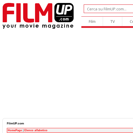
Film
TV
C
FilmUP.com
HomePage
|
Elenco alfabetico