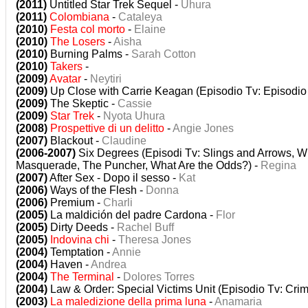
(2011)
Untitled Star Trek Sequel -
Uhura
(2011)
Colombiana
-
Cataleya
(2010)
Festa col morto
-
Elaine
(2010)
The Losers
-
Aisha
(2010)
Burning Palms -
Sarah Cotton
(2010)
Takers
-
(2009)
Avatar
-
Neytiri
(2009)
Up Close with Carrie Keagan (Episodio Tv: Episodio
(2009)
The Skeptic -
Cassie
(2009)
Star Trek
-
Nyota Uhura
(2008)
Prospettive di un delitto
-
Angie Jones
(2007)
Blackout -
Claudine
(2006-2007)
Six Degrees (Episodi Tv: Slings and Arrows, W
Masquerade, The Puncher, What Are the Odds?) -
Regina
(2007)
After Sex - Dopo il sesso -
Kat
(2006)
Ways of the Flesh -
Donna
(2006)
Premium -
Charli
(2005)
La maldición del padre Cardona -
Flor
(2005)
Dirty Deeds -
Rachel Buff
(2005)
Indovina chi
-
Theresa Jones
(2004)
Temptation -
Annie
(2004)
Haven -
Andrea
(2004)
The Terminal
-
Dolores Torres
(2004)
Law & Order: Special Victims Unit (Episodio Tv: Crim
(2003)
La maledizione della prima luna
-
Anamaria