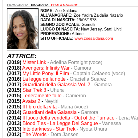
FILMOGRAFIA
BIOGRAFIA
PHOTO GALLERY
NOME:
Zoe Saldana
ALL'ANAGRAFE:
Zoe Yadira Zaldaña Nazario
DATA DI NASCITA:
19/06/1978
SEGNO ZODIACALE:
Gemelli
LUOGO DI NASCITA:
New Jersey, Stati Uniti
PROFESSIONE:
Attrice
SITO UFFICIALE:
www.zoesaldana.com
ATTRICE:
(2019)
Mister Link
-
Adelina Fortnight (voce)
(2018)
Avengers: Infinity War
-
Gamora
(2017)
My Little Pony: Il Film
-
Captain Celaeno (voce)
(2016)
La legge della notte
-
Graciella Suarez
(2017)
Guardiani della Galassia Vol. 2
-
Gamora
(2015)
Star Trek 3
-
Uhura
(2015)
Teneramente folle
-
Cameron
(2015)
Avatar 2
-
Neytiri
(2015)
Il libro della vita
-
Maria (voce)
(2014)
Guardiani della Galassia
-
Gamora
(2014)
Il fuoco della vendetta - Out of the Furnace
-
Lena Wa
(2013)
Blood Ties - La Legge Del Sangue
-
Vanessa
(2013)
Into darkness - Star Trek
-
Nyota Uhura
(2012)
The Words
-
Dora Jansen