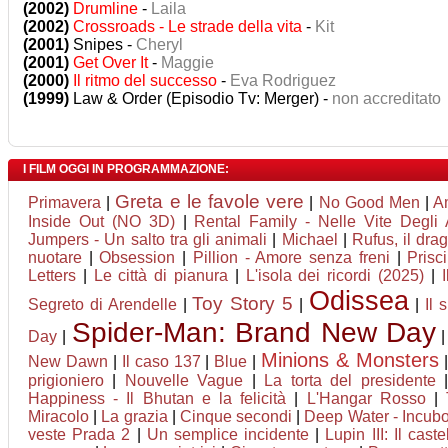
(2002)
Drumline
-
Laila
(2002)
Crossroads - Le strade della vita
-
Kit
(2001)
Snipes -
Cheryl
(2001)
Get Over It
-
Maggie
(2000)
Il ritmo del successo
-
Eva Rodriguez
(1999)
Law & Order (Episodio Tv: Merger) -
non accreditato
I FILM OGGI IN PROGRAMMAZIONE:
Greta e le favole vere
Primavera
|
|
No Good Men
|
A
Inside Out (NO 3D)
|
Rental Family - Nelle Vite Degli A
Jumpers - Un salto tra gli animali
|
Michael
|
Rufus, il dr
nuotare
|
Obsession
|
Pillion - Amore senza freni
|
Prisci
Letters
|
Le città di pianura
|
L'isola dei ricordi (2025)
|
Odissea
Toy Story 5
Segreto di Arendelle
|
|
|
Il 
Spider-Man: Brand New Day
Day
|
Minions & Monsters
New Dawn
|
Il caso 137
|
Blue
|
prigioniero
|
Nouvelle Vague
|
La torta del presidente
Happiness - Il Bhutan e la felicità
|
L'Hangar Rosso
|
Miracolo
|
La grazia
|
Cinque secondi
|
Deep Water - Incubo
veste Prada 2
|
Un semplice incidente
|
Lupin III: Il cast