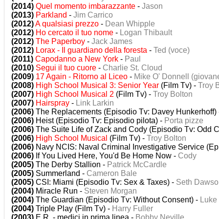
(2014)
Quel momento imbarazzante
-
Jason
(2013)
Parkland
-
Jim Carrico
(2012)
A qualsiasi prezzo
-
Dean Whipple
(2012)
Ho cercato il tuo nome
-
Logan Thibault
(2012)
The Paperboy
-
Jack James
(2012)
Lorax - Il guardiano della foresta
-
Ted (voce)
(2011)
Capodanno a New York
-
Paul
(2010)
Segui il tuo cuore
-
Charlie St. Cloud
(2009)
17 Again - Ritorno al Liceo
-
Mike O' Donnell (giovan
(2008)
High School Musical 3: Senior Year
(Film Tv) -
Troy 
(2007)
High School Musical 2
(Film Tv) -
Troy Bolton
(2007)
Hairspray
-
Link Larkin
(2006)
The Replacements (Episodio Tv: Davey Hunkerhoff)
(2006)
Heist (Episodio Tv: Episodio pilota) -
Porta pizze
(2006)
The Suite Life of Zack and Cody (Episodio Tv: Odd 
(2006)
High School Musical
(Film Tv) -
Troy Bolton
(2006)
Navy NCIS: Naval Criminal Investigative Service (Ep
(2006)
If You Lived Here, You'd Be Home Now -
Cody
(2005)
The Derby Stallion -
Patrick McCardle
(2005)
Summerland -
Cameron Bale
(2005)
CSI: Miami (Episodio Tv: Sex & Taxes) -
Seth Dawso
(2004)
Miracle Run -
Steven Morgan
(2004)
The Guardian (Episodio Tv: Without Consent) -
Luke
(2004)
Triple Play (Film Tv) -
Harry Fuller
(2003)
E.R. - medici in prima linea -
Bobby Neville