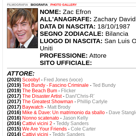
FILMOGRAFIA
BIOGRAFIA
PHOTO GALLERY
NOME:
Zac Efron
ALL'ANAGRAFE:
Zachary David
DATA DI NASCITA:
18/10/1987
SEGNO ZODIACALE:
Bilancia
LUOGO DI NASCITA:
San Luis Ob
Uniti
PROFESSIONE:
Attore
SITO UFFICIALE:
ATTORE:
(2020)
Scooby!
-
Fred Jones (voce)
(2019)
Ted Bundy - Fascino Criminale
-
Ted Bundy
(2019)
The Beach Bum
-
Flicker
(2017)
The Disaster Artist
-
Dan/'Chris-R'
(2017)
The Greatest Showman
-
Phillip Carlyle
(2017)
Baywatch
-
Matt Brody
(2016)
Mike & Dave: Un matrimonio da sballo
-
Dave Stangl
(2016)
Nonno scatenato
-
Jason Kelly
(2016)
Cattivi vicini 2
-
Teddy Sanders
(2015)
We Are Your Friends
-
Cole Carter
(2014)
Cattivi vicini
-
Teddy Sanders