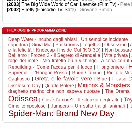
(2003)
The Big Wide World of Carl Laemke (Film Tv) -
Pete
(2002)
Firefly (Episodio Tv: Safe) -
Giovane Simon
I FILM OGGI IN PROGRAMMAZIONE:
Deep Water - Incubo dagli abissi
|
Un semplice incidente
|
copertura
|
Gioia Mia
|
Backrooms
|
Together
|
Obsession
|
e la felicità
|
Kneecap
|
Inside Out (NO 3D)
|
Non bussare 
Balliamo
|
Frozen 2 - Il Segreto di Arendelle
|
Vita privata
|
rogo del male
|
Mio fratello è un vichingo
|
A cena con il d
Rebuilding - Come l'acqua per il fuoco
|
Il prigioniero
|
Supreme
|
L'Hangar Rosso
|
Buen Camino
|
Piccolo Mir
Greta e le favole vere
Cagliostro
|
|
Blue
|
Il caso 
Minions & Monsters
Disclosure Day
|
Quarto Potere
|
draghetto marino che non sapeva nuotare
|
The Drama 
Odissea
Toy
|
Cos'è l'amore?
|
Il silenzio degli altri
|
Cime tempestose
|
Jumpers - Un salto tra gli animali
|
Spider-Man: Brand New Day
|