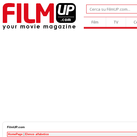
Film
TV
C
FilmUP.com
HomePage
|
Elenco alfabetico