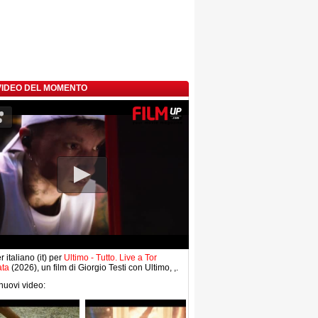
 VIDEO DEL MOMENTO
r italiano (it) per
Ultimo - Tutto. Live a Tor
ata
(2026), un film di Giorgio Testi con Ultimo, ,.
 nuovi video: