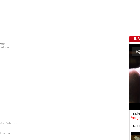
IL
wski
volone
Traile
Verg
Joe Viterbo
Tra i
l parco