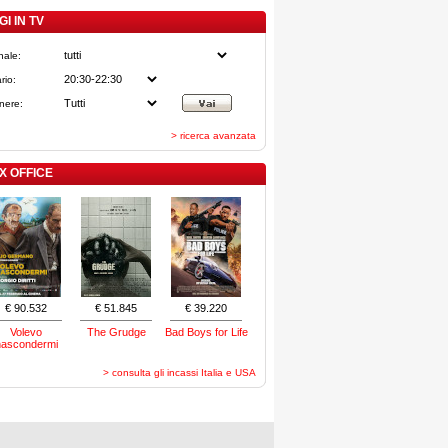
I IN TV
nale:
rio:
nere:
> ricerca avanzata
X OFFICE
€ 90.532
€ 51.845
€ 39.220
Volevo
The Grudge
Bad Boys for Life
nascondermi
> consulta gli incassi Italia e USA