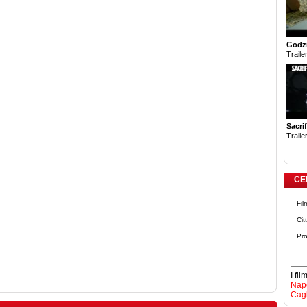
Godzi
Trailer
Sacrif
Trailer
CE
Fil
Cit
Pro
I fi
Napo
Cagl