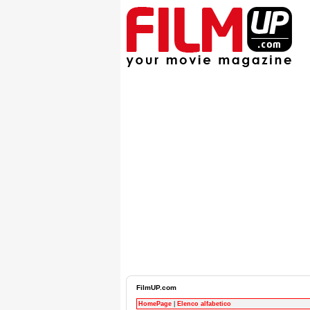
FilmUP.com
HomePage
|
Elenco alfabetico