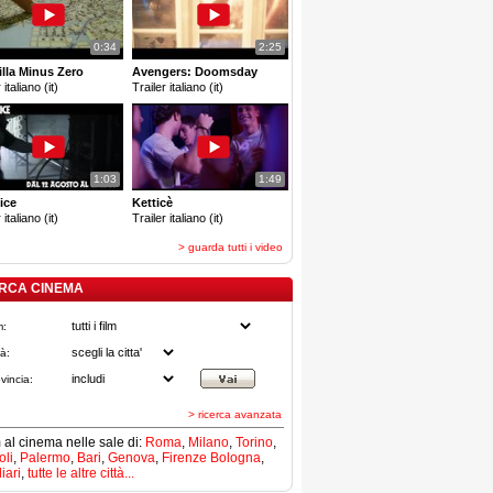
0:34
2:25
lla Minus Zero
Avengers: Doomsday
 italiano (it)
Trailer italiano (it)
1:03
1:49
ice
Ketticè
 italiano (it)
Trailer italiano (it)
> guarda tutti i video
RCA CINEMA
m:
tà:
vincia:
> ricerca avanzata
lm al cinema nelle sale di:
Roma
,
Milano
,
Torino
,
li
,
Palermo
,
Bari
,
Genova
,
Firenze
Bologna
,
iari
,
tutte le altre città...