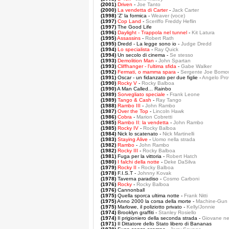
(2001)
Driven
-
Joe Tanto
(2000)
La vendetta di Carter
-
Jack Carter
(1998)
'Z' la formica -
Weaver (voce)
(1997)
Cop Land
-
Sceriffo Freddy Heflin
(1997)
The Good Life
(1996)
Daylight - Trappola nel tunnel
-
Kit Latura
(1995)
Assassins
-
Robert Rath
(1995)
Dredd - La legge sono io -
Judge Dredd
(1994)
Lo specialista
-
Ray Quick
(1994)
Un secolo di cinema -
Se stesso
(1993)
Demolition Man
-
John Spartan
(1993)
Cliffhanger - l'ultima sfida
-
Gabe Walker
(1992)
Fermati, o mamma spara
-
Sergente Joe Bomo
(1991)
Oscar - un fidanzato per due figlie -
Angelo Pro
(1990)
Rocky V
-
Rocky Balboa
(1990)
A Man Called... Rainbo
(1989)
Sorvegliato speciale
-
Frank Leone
(1989)
Tango & Cash
-
Ray Tango
(1988)
Rambo III
-
John Rambo
(1987)
Over the Top
-
Lincoln Hawk
(1986)
Cobra
-
Marion Cobretti
(1985)
Rambo II: la vendetta
-
John Rambo
(1985)
Rocky IV
-
Rocky Balboa
(1984)
Nick lo scatenato -
Nick Martinelli
(1983)
Staying Alive
-
Uomo nella strada
(1982)
Rambo
-
John Rambo
(1982)
Rocky III
-
Rocky Balboa
(1981)
Fuga per la vittoria -
Robert Hatch
(1980)
I falchi della notte
-
Deke DaSilva
(1979)
Rocky II
-
Rocky Balboa
(1978)
F.I.S.T -
Johnny Kovak
(1978)
Taverna paradiso -
Cosmo Carboni
(1976)
Rocky
-
Rocky Balboa
(1976)
Cannonball
(1975)
Quella sporca ultima notte -
Frank Nitti
(1975)
Anno 2000 la corsa della morte -
Machine-Gun 
(1975)
Marlowe, il poliziotto privato -
Kelly/Jonnie
(1974)
Brooklyn graffiti -
Stanley Rosiello
(1974)
Il prigioniero della seconda strada -
Giovane ne
(1971)
Il Dittatore dello Stato libero di Bananas