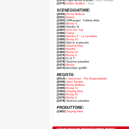
(1970)
Fuga senza scampo -
Jerry Savage
(1970)
Italian Stallion
-
Stud
SCENEGGIATORE:
(2006)
Rocky Balboa
(2001)
Driven
(1993)
Cliffhanger - l'ultima sfida
(1990)
Rocky V
(1988)
Rambo III
(1987)
Over the Top
(1986)
Cobra
(1985)
Rambo 2 - La vendetta
(1985)
Rocky IV
(1984)
Nick lo scatenato
(1983)
Staying Alive
(1982)
Rambo
(1982)
Rocky III
(1979)
Rocky II
(1978)
F.I.S.T
(1978)
Taverna paradiso
(1976)
Rocky
(1974)
Brooklyn graffiti
REGISTA:
(2010)
I mercenari - The Expendables
(2008)
John Rambo
(2006)
Rocky Balboa
(1985)
Rocky IV
(1983)
Staying Alive
(1982)
Rocky III
(1979)
Rocky II
(1978)
Taverna paradiso
PRODUTTORE:
(1983)
Staying Alive