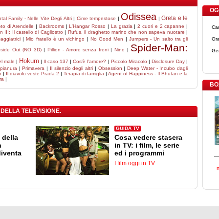
OGG
Odissea
Greta e le
tal Family - Nelle Vite Degli Altri
|
Cime tempestose
|
|
eto di Arendelle
|
Backrooms
|
L'Hangar Rosso
|
La grazia
|
2 cuori e 2 capanne
|
Ca
n III: Il castello di Cagliostro
|
Rufus, il draghetto marino che non sapeva nuotare
|
aggiatrici
|
Mio fratello è un vichingo
|
No Good Men
|
Jumpers - Un salto tra gli
Ora
Spider-Man:
nside Out (NO 3D)
|
Pillion - Amore senza freni
|
Nino
|
Ge
Hokum
el male
|
|
Il caso 137
|
Cos'è l'amore?
|
Piccolo Miracolo
|
Disclosure Day
|
 pianura
|
Primavera
|
Il silenzio degli altri
|
Obsession
|
Deep Water - Incubo dagli
n
|
Il diavolo veste Prada 2
|
Terapia di famiglia
|
Agent of Happiness - Il Bhutan e la
ra
|
BO
 DELLA TELEVISIONE.
GUIDA TV
 della
Cosa vedere stasera
n
in TV: i film, le serie
diventa
ed i programmi
I film oggi in TV