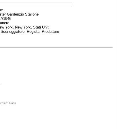
ne
ter Gardenzio Stallone
7/1946
ancro
w York, New York, Stati Uniti
 Sceneggiatore, Regista, Produttore
s
chizo" Ross