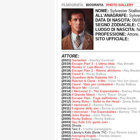
FILMOGRAFIA
BIOGRAFIA
PHOTO GALLERY
NOME:
Sylvester Stallo
ALL'ANAGRAFE:
Sylves
DATA DI NASCITA:
06/0
SEGNO ZODIACALE:
C
LUOGO DI NASCITA:
Ne
PROFESSIONE:
Attore,
SITO UFFICIALE:
ATTORE:
(2021)
Samaritan
-
Stanley Kominski
(2019)
Escape Plan 3 - L'ultima sfida
-
Ray Breslin
(2019)
Rambo V: Last Blood
-
Rambo
(2018)
Escape Plan 2 - Ritorno all'inferno
-
Ray Breslin
(2018)
Creed II
-
Rocky Balboa
(2017)
Guardiani della Galassia Vol. 2
-
(2016)
Ratchet & Clank - Il film
-
Victor Von Ion (voce)
(2015)
Creed - Nato per combattere
-
Rocky Balboa
(2014)
Reach Me
-
Gerald
(2014)
I Mercenari 3 - The Expendables
-
Barney Ros
(2013)
Il Grande Match
-
Henry 'Razor' Sharp
(2013)
Escape Plan - Fuga dall'inferno
-
Ray Breslin
(2012)
Jimmy Bobo – Bullet to the Head
-
Jimmy Bobo
(2012)
I mercenari 2
-
Barney Ross
(2011)
Il signore dello zoo
-
Bernie la scimmia (voce)
(2010)
I mercenari - The Expendables
-
Barney "The S
(2008)
John Rambo
-
John Rambo
(2006)
Rocky Balboa
-
Rocky Balboa
(2003)
Spy Kids 3-D: game over
-
(2003)
Shade -
(2003)
Taxi 3 -
Il primo passeggero
(2002)
Liberty's Kids (Serie TV) -
Paul Revere (voce)
(2002)
Avenging Angelo
-
Frankie Delano
(2002)
D-Tox
-
Jake Malloy