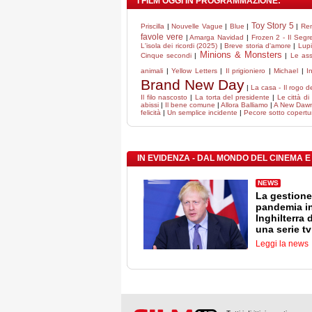
I FILM OGGI IN PROGRAMMAZIONE:
Toy Story 5
Priscilla
|
Nouvelle Vague
|
Blue
|
|
Ren
favole vere
|
Amarga Navidad
|
Frozen 2 - Il Segr
L'isola dei ricordi (2025)
|
Breve storia d'amore
|
Lupi
Minions & Monsters
Cinque secondi
|
|
Le ass
animali
|
Yellow Letters
|
Il prigioniero
|
Michael
|
I
Brand New Day
|
La casa - Il rogo d
Il filo nascosto
|
La torta del presidente
|
Le città di
abissi
|
Il bene comune
|
Allora Balliamo
|
A New Daw
felicità
|
Un semplice incidente
|
Pecore sotto copertu
IN EVIDENZA - DAL MONDO DEL CINEMA E
NEWS
La gestione
pandemia i
Inghilterra 
una serie tv
Leggi la news