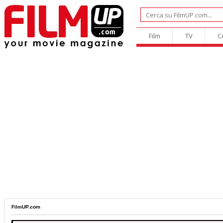
Film
TV
C
FilmUP.com