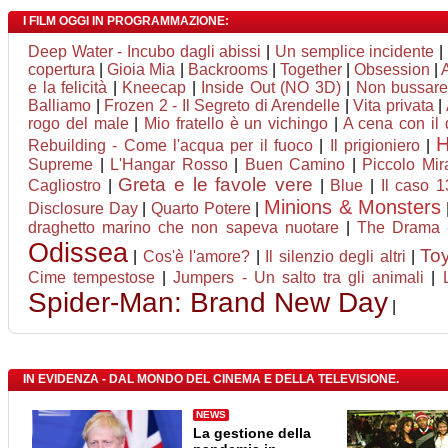
I FILM OGGI IN PROGRAMMAZIONE:
Deep Water - Incubo dagli abissi
|
Un semplice incidente
|
copertura
|
Gioia Mia
|
Backrooms
|
Together
|
Obsession
|
e la felicità
|
Kneecap
|
Inside Out (NO 3D)
|
Non bussare 
Balliamo
|
Frozen 2 - Il Segreto di Arendelle
|
Vita privata
|
rogo del male
|
Mio fratello è un vichingo
|
A cena con il d
Rebuilding - Come l'acqua per il fuoco
|
Il prigioniero
|
Supreme
|
L'Hangar Rosso
|
Buen Camino
|
Piccolo Mir
Greta e le favole vere
Cagliostro
|
|
Blue
|
Il caso 
Minions & Monsters
Disclosure Day
|
Quarto Potere
|
draghetto marino che non sapeva nuotare
|
The Drama 
Odissea
Toy
|
Cos'è l'amore?
|
Il silenzio degli altri
|
Cime tempestose
|
Jumpers - Un salto tra gli animali
|
Spider-Man: Brand New Day
|
IN EVIDENZA - DAL MONDO DEL CINEMA E DELLA TELEVISIONE.
NEWS
La gestione della