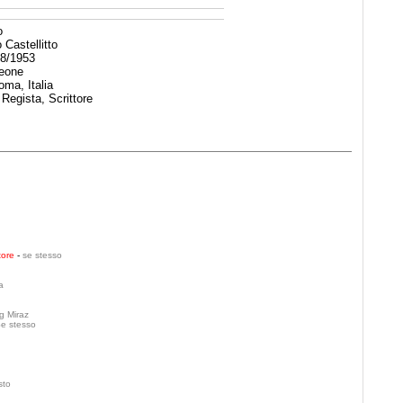
o
 Castellitto
8/1953
eone
ma, Italia
 Regista, Scrittore
tore
-
se stesso
a
g Miraz
e stesso
sto