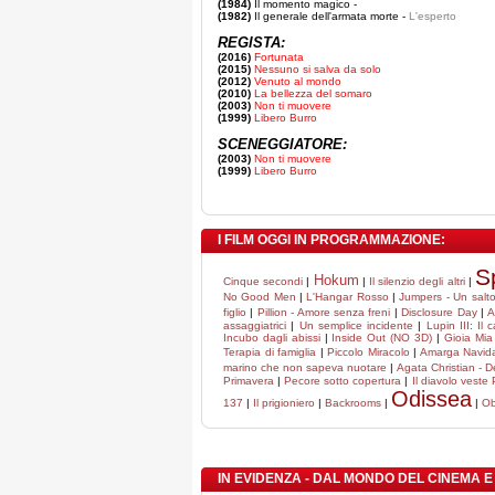
(1984)
Il momento magico -
(1982)
Il generale dell'armata morte -
L'esperto
REGISTA:
(2016)
Fortunata
(2015)
Nessuno si salva da solo
(2012)
Venuto al mondo
(2010)
La bellezza del somaro
(2003)
Non ti muovere
(1999)
Libero Burro
SCENEGGIATORE:
(2003)
Non ti muovere
(1999)
Libero Burro
I FILM OGGI IN PROGRAMMAZIONE:
S
Hokum
Cinque secondi
|
|
Il silenzio degli altri
|
No Good Men
|
L'Hangar Rosso
|
Jumpers - Un salto 
figlio
|
Pillion - Amore senza freni
|
Disclosure Day
|
A
assaggiatrici
|
Un semplice incidente
|
Lupin III: Il 
Incubo dagli abissi
|
Inside Out (NO 3D)
|
Gioia Mia
Terapia di famiglia
|
Piccolo Miracolo
|
Amarga Navid
marino che non sapeva nuotare
|
Agata Christian - De
Primavera
|
Pecore sotto copertura
|
Il diavolo veste
Odissea
137
|
Il prigioniero
|
Backrooms
|
|
Ob
IN EVIDENZA - DAL MONDO DEL CINEMA E