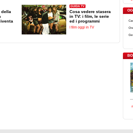
GUIDA TV
OGG
 della
Cosa vedere stasera
n
in TV: i film, le serie
diventa
ed i programmi
Ca
I film oggi in TV
Ora
Ge
BO