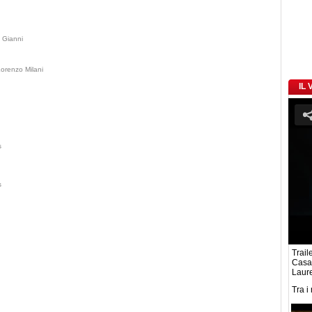
-
Gianni
orenzo Milani
IL
s
s
Traile
Casar
Laur
Tra i