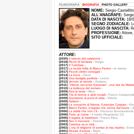
FILMOGRAFIA
BIOGRAFIA
PHOTO GALLERY
NOME:
Sergio Castellitt
ALL'ANAGRAFE:
Sergio
DATA DI NASCITA:
18/0
SEGNO ZODIACALE:
L
LUOGO DI NASCITA:
Ro
PROFESSIONE:
Attore,
SITO UFFICIALE:
ATTORE:
(2020)
Il talento del calabrone
-
(2018)
Ricchi di fantasia
-
Sergio
(2017)
Il Tuttofare
-
(2017)
La lucida follia di Marco Ferreri
-
se stesso
(2017)
Piccoli crimini coniugali
-
(2014)
La buca
-
Oscar
(2013)
Una famiglia perfetta
-
Leone
(2012)
Venuto al mondo
-
Giuliano
(2011)
"Vittorio racconta Gassman", una vita da Matta
(2010)
La bellezza del somaro
-
(2009)
Alza la testa
-
Mero
(2009)
Tris di donne e abiti nuziali
-
Franco Campanell
(2009)
Questione di punti di vista
-
Vittorio
(2009)
Italians
-
(2008)
Le cronache di Narnia: Il principe Caspian
-
Kin
(2007)
Marco Ferreri, il regista che venne dal futuro
-
S
(2006)
La stella che non c'è
-
Vincenzo Buonavolontà
(2006)
Paris, je t'aime
-
Il marito (Segmento 12)
(2006)
Il regista di matrimoni
-
Franco Elica
(2003)
Non ti muovere
-
Timoteo
(2003)
Caterina va in città
-
(2002)
L'ora di religione (Il sorriso di mia madre)
-
Erne
(2001)
Ricette d'amore
-
Mario