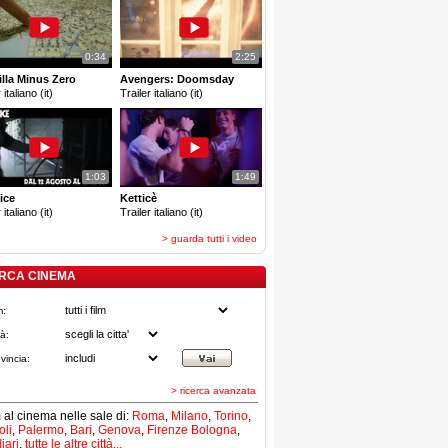
0:34
2:25
lla Minus Zero
Avengers: Doomsday
 italiano (it)
Trailer italiano (it)
1:03
1:49
ice
Ketticè
 italiano (it)
Trailer italiano (it)
> guarda tutti i video
RCA CINEMA
m:
tà:
vincia:
> ricerca avanzata
lm al cinema nelle sale di:
Roma
,
Milano
,
Torino
,
li
,
Palermo
,
Bari
,
Genova
,
Firenze
Bologna
,
iari
,
tutte le altre città...