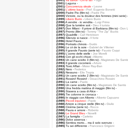
(2001)
Va savoir - Chi lo sa?
-
Ugo
(2001)
Laguna -
(2001)
Concorrenza sleale
-
Leone
(2001)
L'ultimo bacio
-
Prof. Eugenio Bonetti
(2000)
Padre Pio (film tv) -
Padre Pio
(2000)
Victoire, ou la douleur des femmes (mini serie) 
(1999)
Libero Burro
-
Libero Burro
(1998)
A vendre - in vendita -
Luigi Primo
(1998)
Que la lumière soit -
Dieu il turista
(1997)
Don Milani - Il priore di Barbiana (film tv) -
Don L
(1997)
Pronto (film tv) -
Tommy "The Zip" Bucks
(1997)
Quadrille -
Carl Herickson
(1996)
Silenzio si nasce -
Il forte
(1996)
Hotel Paura -
(1996)
Portraits chinois -
Guido
(1996)
Le cri de la soie -
Gabriel de Villemer
(1995)
Il grande Fausto (serie tv) -
Fausto Coppi
(1995)
L'uomo delle stelle -
Joe Morelli
(1994)
Con gli occhi chiusi -
Alberto
(1993)
Un cane sciolto 3 (film tv) -
Magistrato De Santi
(1993)
Il grande cocomero -
Arturo
(1993)
Toxic Affair -
Mister Ray-Ban
(1992)
Nero -
Federico
(1992)
Nessuno -
Elio Tropia
(1991)
Un cane sciolto 2 (film tv) -
Magistrato De Santi
(1991)
Rossini! Rossini! -
Gioacchino Rossini
(1991)
La carne -
Paolo
(1990)
Un cane sciolto (film tv) -
Magistrato De Santis
(1990)
Una fredda mattina di maggio (film tv) -
(1990)
Stasera a casa di Alice -
(1990)
Tre colonne in cronaca -
(1990)
In viaggio con Alberto -
Alberto Capuano
(1989)
Piccoli equivoci
-
Paolo
(1988)
Amore a cinque stelle (film tv) -
Giulio
(1988)
Cinéma (serie tv) -
Rocco
(1988)
Paura e amore -
Roberto
(1988)
Le Grand Bleu
-
Novelli
(1987)
La famiglia -
Carletto
(1986)
Dolce assenza -
(1986)
Sembra morto... ma è solo svenuto -
(1985)
Tu sei differente -
Francesco Grigioni