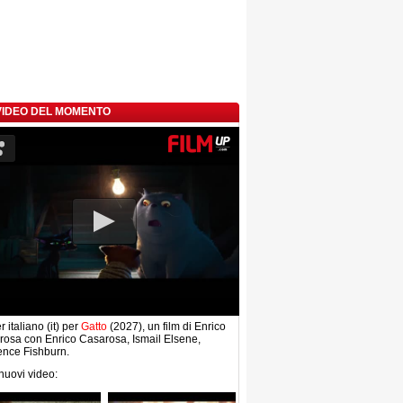
 VIDEO DEL MOMENTO
r italiano (it) per
Gatto
(2027), un film di Enrico
osa con Enrico Casarosa, Ismail Elsene,
ence Fishburn.
 nuovi video: