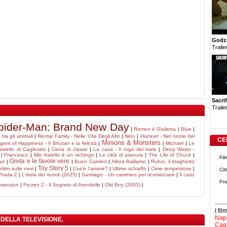
Godzi
Trailer
Sacrif
Trailer
pider-Man: Brand New Day
|
Romeo è Giulietta
|
Blue
|
tra gli animali
|
Rental Family - Nelle Vite Degli Altri
|
Nino
|
Hamnet - Nel nome del
CE
Minions & Monsters
gent of Happiness - Il Bhutan e la felicità
|
|
Michael
|
Le
castello di Cagliostro
|
Cena di classe
|
La casa - Il rogo del male
|
Deep Water -
|
Francesco
|
Mio fratello è un vichingo
|
Le città di pianura
|
The Life of Chuck
|
Fil
Greta e le favole vere
ad
|
|
Buen Camino
|
Allora Balliamo
|
Rufus, il draghetto
Toy Story 5
litto sulle nevi
|
|
Cos'è l'amore?
|
Ultimo schiaffo
|
Cime tempestose
|
Cit
 Prada 2
|
L'isola dei ricordi (2025)
|
Santiago - Un cammino per ricominciare
|
Il caso
Pro
session
|
Frozen 2 - Il Segreto di Arendelle
|
Old Boy (2003)
|
I fi
Napo
 DELLA TELEVISIONE.
Cagl