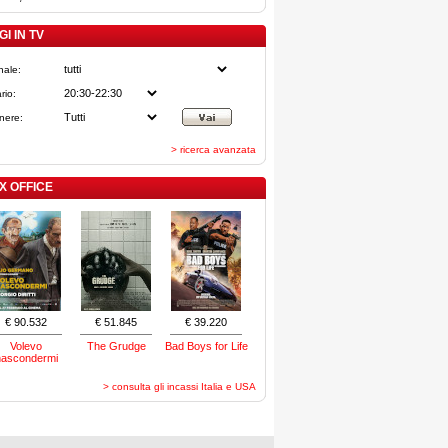
I IN TV
nale:
rio:
nere:
> ricerca avanzata
X OFFICE
€ 90.532
€ 51.845
€ 39.220
Volevo
The Grudge
Bad Boys for Life
nascondermi
> consulta gli incassi Italia e USA