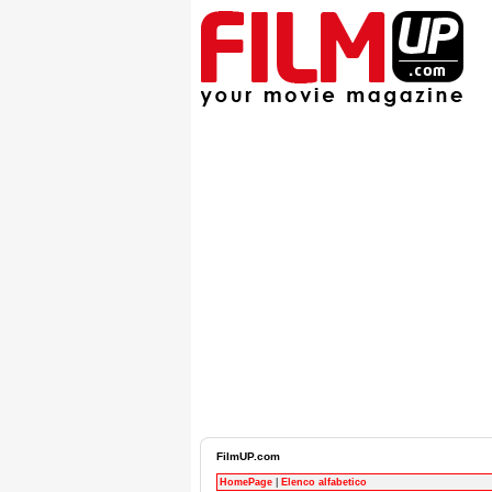
FilmUP.com
HomePage
|
Elenco alfabetico