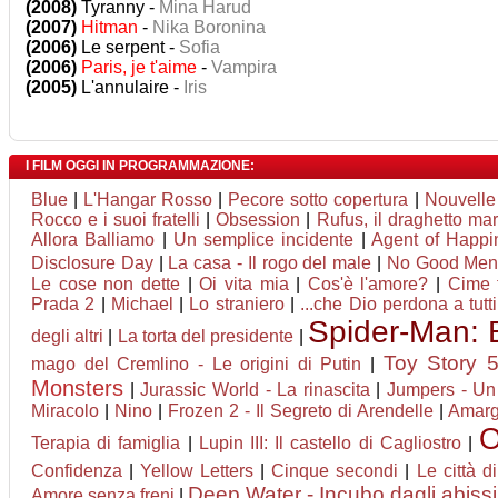
(2008)
Tyranny -
Mina Harud
(2007)
Hitman
-
Nika Boronina
(2006)
Le serpent -
Sofia
(2006)
Paris, je t'aime
-
Vampira
(2005)
L'annulaire -
Iris
I FILM OGGI IN PROGRAMMAZIONE:
Blue
|
L'Hangar Rosso
|
Pecore sotto copertura
|
Nouvelle
Rocco e i suoi fratelli
|
Obsession
|
Rufus, il draghetto m
Allora Balliamo
|
Un semplice incidente
|
Agent of Happine
Disclosure Day
|
La casa - Il rogo del male
|
No Good Me
Le cose non dette
|
Oi vita mia
|
Cos'è l'amore?
|
Cime 
Prada 2
|
Michael
|
Lo straniero
|
...che Dio perdona a tutti
Spider-Man:
degli altri
|
La torta del presidente
|
Toy Story 
mago del Cremlino - Le origini di Putin
|
Monsters
|
Jurassic World - La rinascita
|
Jumpers - Un s
Miracolo
|
Nino
|
Frozen 2 - Il Segreto di Arendelle
|
Amarg
O
Terapia di famiglia
|
Lupin III: Il castello di Cagliostro
|
Confidenza
|
Yellow Letters
|
Cinque secondi
|
Le città d
Deep Water - Incubo dagli abissi
Amore senza freni
|