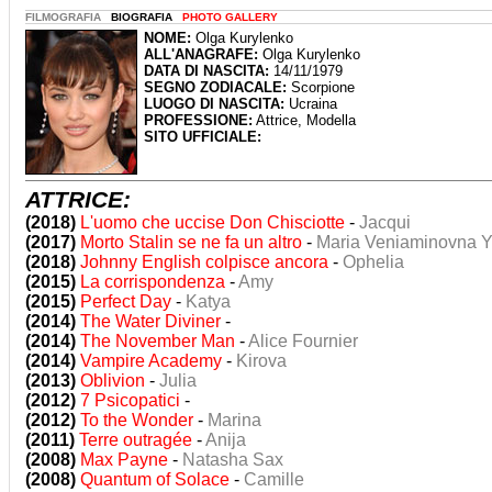
FILMOGRAFIA
BIOGRAFIA
PHOTO GALLERY
NOME:
Olga Kurylenko
ALL'ANAGRAFE:
Olga Kurylenko
DATA DI NASCITA:
14/11/1979
SEGNO ZODIACALE:
Scorpione
LUOGO DI NASCITA:
Ucraina
PROFESSIONE:
Attrice, Modella
SITO UFFICIALE:
ATTRICE:
(2018)
L'uomo che uccise Don Chisciotte
-
Jacqui
(2017)
Morto Stalin se ne fa un altro
-
Maria Veniaminovna Y
(2018)
Johnny English colpisce ancora
-
Ophelia
(2015)
La corrispondenza
-
Amy
(2015)
Perfect Day
-
Katya
(2014)
The Water Diviner
-
(2014)
The November Man
-
Alice Fournier
(2014)
Vampire Academy
-
Kirova
(2013)
Oblivion
-
Julia
(2012)
7 Psicopatici
-
(2012)
To the Wonder
-
Marina
(2011)
Terre outragée
-
Anija
(2008)
Max Payne
-
Natasha Sax
(2008)
Quantum of Solace
-
Camille