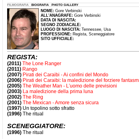
FILMOGRAFIA
BIOGRAFIA PHOTO GALLERY
NOME:
Gore Verbinski
ALL'ANAGRAFE:
Gore Verbinski
DATA DI NASCITA:
SEGNO ZODIACALE:
LUOGO DI NASCITA:
Tennessee, Usa
PROFESSIONE:
Regista, Sceneggiatore
SITO UFFICIALE:
REGISTA:
(2011)
The Lone Ranger
(2011)
Rango
(2007)
Pirati dei Caraibi - Ai confini del Mondo
(2006)
Pirati dei Caraibi: la maledizione del forziere fantas
(2005)
The Weather Man - L'uomo delle previsioni
(2003)
La maledizione della prima luna
(2002)
The Ring
(2001)
The Mexican - Amore senza sicura
(1997)
Un topolino sotto sfratto
(1996)
The ritual
SCENEGGIATORE:
(1996)
The ritual