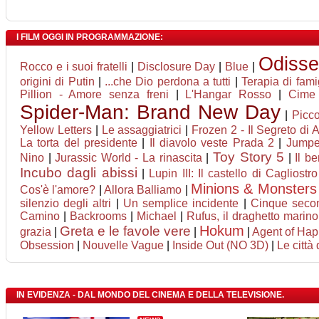
I FILM OGGI IN PROGRAMMAZIONE:
Odiss
Rocco e i suoi fratelli
|
Disclosure Day
|
Blue
|
origini di Putin
|
...che Dio perdona a tutti
|
Terapia di fami
Pillion - Amore senza freni
|
L'Hangar Rosso
|
Cime 
Spider-Man: Brand New Day
|
Picco
Yellow Letters
|
Le assaggiatrici
|
Frozen 2 - Il Segreto di 
La torta del presidente
|
Il diavolo veste Prada 2
|
Jumper
Toy Story 5
Nino
|
Jurassic World - La rinascita
|
|
Il b
Incubo dagli abissi
|
Lupin III: Il castello di Cagliostro
Minions & Monsters
Cos'è l'amore?
|
Allora Balliamo
|
silenzio degli altri
|
Un semplice incidente
|
Cinque seco
Camino
|
Backrooms
|
Michael
|
Rufus, il draghetto marin
Hokum
Greta e le favole vere
grazia
|
|
|
Agent of Happ
Obsession
|
Nouvelle Vague
|
Inside Out (NO 3D)
|
Le città
IN EVIDENZA - DAL MONDO DEL CINEMA E DELLA TELEVISIONE.