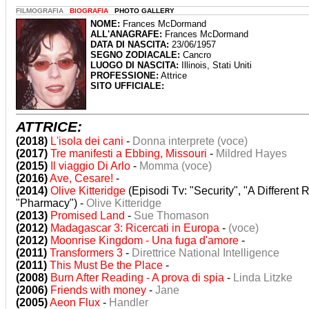
FILMOGRAFIA
BIOGRAFIA
PHOTO GALLERY
NOME:
Frances McDormand
ALL'ANAGRAFE:
Frances McDormand
DATA DI NASCITA:
23/06/1957
SEGNO ZODIACALE:
Cancro
LUOGO DI NASCITA:
Illinois, Stati Uniti
PROFESSIONE:
Attrice
SITO UFFICIALE:
ATTRICE:
(2018)
L'isola dei cani
-
Donna interprete (voce)
(2017)
Tre manifesti a Ebbing, Missouri
-
Mildred Hayes
(2015)
Il viaggio Di Arlo
-
Momma (voce)
(2016)
Ave, Cesare!
-
(2014)
Olive Kitteridge
(Episodi Tv: "Security", "A Different 
"Pharmacy") -
Olive Kitteridge
(2013)
Promised Land
-
Sue Thomason
(2012)
Madagascar 3: Ricercati in Europa
-
(voce)
(2012)
Moonrise Kingdom - Una fuga d'amore
-
(2011)
Transformers 3
-
Direttrice National Intelligence
(2011)
This Must Be the Place
-
(2008)
Burn After Reading - A prova di spia
-
Linda Litzke
(2006)
Friends with money
-
Jane
(2005)
Aeon Flux
-
Handler