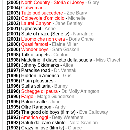
(2005)
North Country - Storia di Josey
-
Glory
(2004)
Catwoman
-
(2003)
Tutto può succedere
-
Zoe Barry
(2002)
Colpevole d'omicidio
-
Michelle
(2002)
Laurel Canyon
-
Jane Bentley
(2001)
Upheaval -
Anne
(2001)
State of grace (Serie tv) -
Narratrice
(2001)
L'uomo che non c'era
-
Doris Crane
(2000)
Quasi famosi
-
Elaine Miller
(2000)
Wonder boys
-
Sara Gaskell
(1998)
Talk of angels -
Conlon
(1998)
Madeline, il diavoletto della scuola -
Miss Clavel
(1998)
Johnny Skidmarks -
Alice
(1997)
Paradise road -
Dr. Verstak
(1996)
Hidden in America -
Gus
(1996)
Plain pleasures -
(1996)
Stella solitaria -
Bunny
(1996)
Schegge di paura
-
Dr. Molly Arrington
(1996)
Fargo
-
Marge Gunderson
(1995)
Palookaville -
June
(1995)
Oltre Rangoon -
Andy
(1995)
The good old boys (film tv) -
Eve Calloway
(1993)
America oggi
-
Betty Weathers
(1992)
Saluti dal caro estinto -
Nora Scanlan
(1992)
Crazy in love (film tv) -
Claree