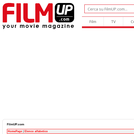
Film
TV
C
FilmUP.com
HomePage
|
Elenco alfabetico