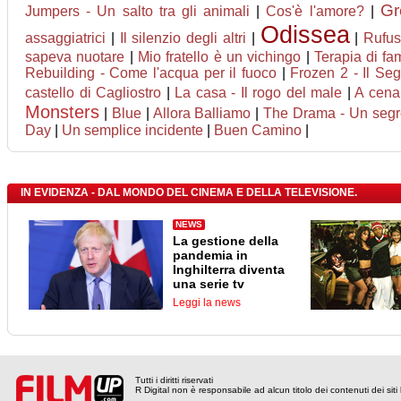
Gr
Jumpers - Un salto tra gli animali
|
Cos'è l'amore?
|
Odissea
assaggiatrici
|
Il silenzio degli altri
|
|
Rufus
sapeva nuotare
|
Mio fratello è un vichingo
|
Terapia di fa
Rebuilding - Come l'acqua per il fuoco
|
Frozen 2 - Il Seg
castello di Cagliostro
|
La casa - Il rogo del male
|
A cena 
Monsters
|
Blue
|
Allora Balliamo
|
The Drama - Un segr
Day
|
Un semplice incidente
|
Buen Camino
|
IN EVIDENZA - DAL MONDO DEL CINEMA E DELLA TELEVISIONE.
NEWS
La gestione della
pandemia in
Inghilterra diventa
una serie tv
Leggi la news
Tutti i diritti riservati
R Digital non è responsabile ad alcun titolo dei contenuti dei siti l