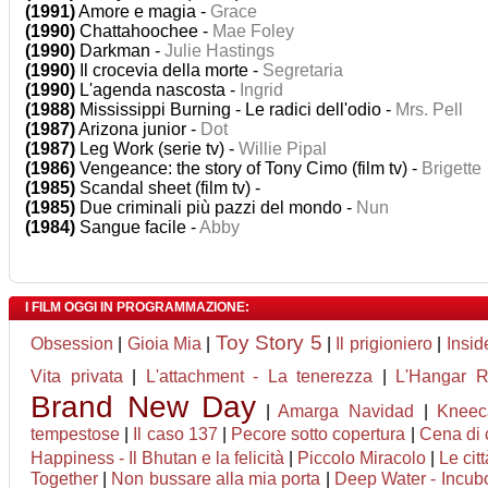
(1991)
Amore e magia -
Grace
(1990)
Chattahoochee -
Mae Foley
(1990)
Darkman -
Julie Hastings
(1990)
Il crocevia della morte -
Segretaria
(1990)
L'agenda nascosta -
Ingrid
(1988)
Mississippi Burning - Le radici dell'odio -
Mrs. Pell
(1987)
Arizona junior -
Dot
(1987)
Leg Work (serie tv) -
Willie Pipal
(1986)
Vengeance: the story of Tony Cimo (film tv) -
Brigette
(1985)
Scandal sheet (film tv) -
(1985)
Due criminali più pazzi del mondo -
Nun
(1984)
Sangue facile -
Abby
I FILM OGGI IN PROGRAMMAZIONE:
Toy Story 5
Obsession
|
Gioia Mia
|
|
Il prigioniero
|
Insid
Vita privata
|
L'attachment - La tenerezza
|
L'Hangar 
Brand New Day
|
Amarga Navidad
|
Kneec
tempestose
|
Il caso 137
|
Pecore sotto copertura
|
Cena di 
Happiness - Il Bhutan e la felicità
|
Piccolo Miracolo
|
Le cit
Together
|
Non bussare alla mia porta
|
Deep Water - Incubo