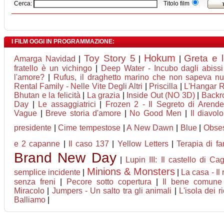
Cerca:
Titolo film
I FILM OGGI IN PROGRAMMAZIONE:
Hokum
Toy Story 5
Greta e 
Amarga Navidad
|
|
|
fratello è un vichingo
|
Deep Water - Incubo dagli abissi
l'amore?
|
Rufus, il draghetto marino che non sapeva nu
Rental Family - Nelle Vite Degli Altri
|
Priscilla
|
L'Hangar 
Bhutan e la felicità
|
La grazia
|
Inside Out (NO 3D)
|
Backr
Day
|
Le assaggiatrici
|
Frozen 2 - Il Segreto di Arende
Vague
|
Breve storia d'amore
|
No Good Men
|
Il diavol
presidente
|
Cime tempestose
|
A New Dawn
|
Blue
|
Obse
e 2 capanne
|
Il caso 137
|
Yellow Letters
|
Terapia di fa
Brand New Day
|
Lupin III: Il castello di Cag
Minions & Monsters
semplice incidente
|
|
La casa - Il
senza freni
|
Pecore sotto copertura
|
Il bene comune
Miracolo
|
Jumpers - Un salto tra gli animali
|
L'isola dei r
Balliamo
|