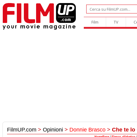
Film
TV
C
FilmUP.com
>
Opinioni
>
Donnie Brasco
>
Che te lo 
HomePage
|
Elenco alfabetico