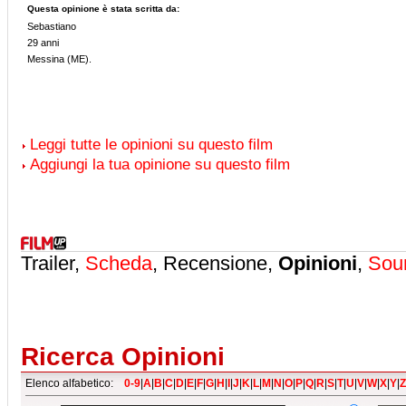
Questa opinione è stata scritta da:
Sebastiano
29 anni
Messina (ME).
Leggi tutte le opinioni su questo film
Aggiungi la tua opinione su questo film
Trailer,
Scheda
, Recensione,
Opinioni
,
Sou
Ricerca Opinioni
Elenco alfabetico:
0-9
|
A
|
B
|
C
|
D
|
E
|
F
|
G
|
H
|
I
|
J
|
K
|
L
|
M
|
N
|
O
|
P
|
Q
|
R
|
S
|
T
|
U
|
V
|
W
|
X
|
Y
|
Z