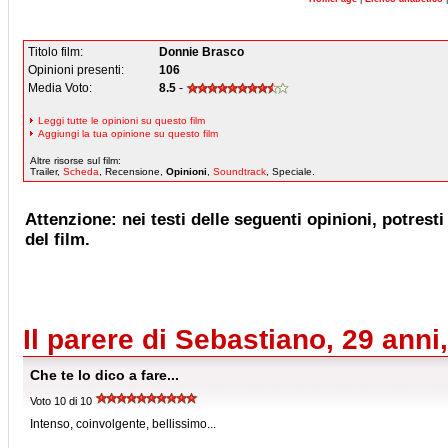
Titolo film:
Donnie Brasco
Opinioni presenti:
106
Media Voto:
8.5
-
Leggi tutte le opinioni su questo film
Aggiungi la tua opinione su questo film
Altre risorse sul film:
Trailer,
Scheda
, Recensione,
Opinioni
,
Soundtrack
, Speciale.
Attenzione: nei testi delle seguenti opinioni, potresti 
del film.
Il parere di Sebastiano, 29 ann
Che te lo dico a fare...
Voto 10 di 10
Intenso, coinvolgente, bellissimo...