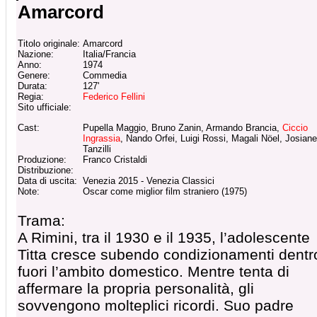
Amarcord
Titolo originale:
Amarcord
Nazione:
Italia/Francia
Anno:
1974
Genere:
Commedia
Durata:
127'
Regia:
Federico Fellini
Sito ufficiale:
Cast:
Pupella Maggio, Bruno Zanin, Armando Brancia,
Ciccio
Ingrassia
, Nando Orfei, Luigi Rossi, Magali Nöel, Josiane
Tanzilli
Produzione:
Franco Cristaldi
Distribuzione:
Data di uscita:
Venezia 2015 - Venezia Classici
Note:
Oscar come miglior film straniero (1975)
Trama:
A Rimini, tra il 1930 e il 1935, l’adolescente
Titta cresce subendo condizionamenti dentr
fuori l’ambito domestico. Mentre tenta di
affermare la propria personalità, gli
sovvengono molteplici ricordi. Suo padre