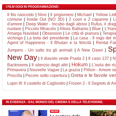
I FILM OGGI IN PROGRAMMAZIONE:
Il filo nascosto
|
Nino
|
Il prigioniero
|
Michael
|
Yellow Let
comune
|
Inside Out (NO 3D)
|
2 cuori e 2 capanne
|
L
d'amore
|
Deep Water - Incubo dagli abissi
|
Rufus, il dr
nuotare
|
Piccolo Miracolo
|
Allora Balliamo
|
Blue
|
L'Han
Amarga Navidad
|
Obsession
|
Le città di pianura
|
Terapia
vichingo
|
La torta del presidente
|
La casa - Il rogo del 
Agent of Happiness - Il Bhutan e la felicità
|
Rental Fam
Sp
Jumpers - Un salto tra gli animali
|
A New Dawn
|
New Day
|
Il diavolo veste Prada 2
|
Il caso 137
|
N
Hokum
Backrooms
|
Il silenzio degli altri
|
|
L'isola dei ri
Primavera
|
Nouvelle Vague
|
La grazia
|
Pillion - Amore s
Greta e le favole ve
Priscilla
|
Pecore sotto copertura
|
Lupin III: Il castello di Cagliostro
|
Frozen 2 - Il Segreto di A
IN EVIDENZA - DAL MONDO DEL CINEMA E DELLA TELEVISIONE.
NEWS