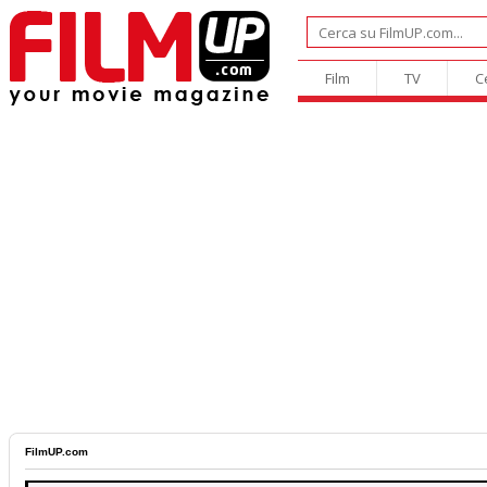
Film
TV
C
FilmUP.com