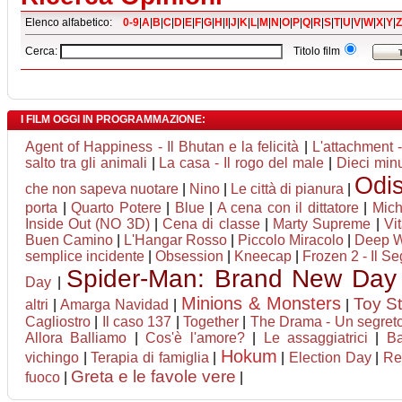
Elenco alfabetico:
0-9
|
A
|
B
|
C
|
D
|
E
|
F
|
G
|
H
|
I
|
J
|
K
|
L
|
M
|
N
|
O
|
P
|
Q
|
R
|
S
|
T
|
U
|
V
|
W
|
X
|
Y
|
Z
Cerca:
Titolo film
I FILM OGGI IN PROGRAMMAZIONE:
Agent of Happiness - Il Bhutan e la felicità
|
L'attachment 
salto tra gli animali
|
La casa - Il rogo del male
|
Dieci minu
Odi
che non sapeva nuotare
|
Nino
|
Le città di pianura
|
porta
|
Quarto Potere
|
Blue
|
A cena con il dittatore
|
Mich
Inside Out (NO 3D)
|
Cena di classe
|
Marty Supreme
|
Vi
Buen Camino
|
L'Hangar Rosso
|
Piccolo Miracolo
|
Deep Wa
semplice incidente
|
Obsession
|
Kneecap
|
Frozen 2 - Il Se
Spider-Man: Brand New Day
Day
|
Minions & Monsters
Toy St
altri
|
Amarga Navidad
|
|
Cagliostro
|
Il caso 137
|
Together
|
The Drama - Un segret
Allora Balliamo
|
Cos'è l'amore?
|
Le assaggiatrici
|
B
Hokum
vichingo
|
Terapia di famiglia
|
|
Election Day
|
Re
Greta e le favole vere
fuoco
|
|