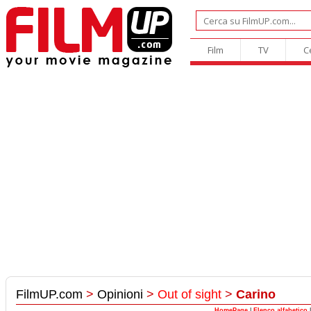
Film
TV
C
FilmUP.com
>
Opinioni
>
Out of sight
>
Carino
HomePage
|
Elenco alfabetico