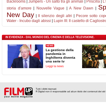
Backrooms
|
Jumpers - Un salto tra gli animali
|
Priscilla
|
L'
Sp
storia d'amore
|
Nouvelle Vague
|
A New Dawn
|
New Day
|
Il silenzio degli altri
|
Pecore sotto cop
Water - Incubo dagli abissi
|
Lupin III: Il castello di Cagliostr
IN EVIDENZA - DAL MONDO DEL CINEMA E DELLA TELEVISIONE.
NEWS
La gestione della
pandemia in
Inghilterra diventa
una serie tv
Leggi la news
Tutti i diritti riservati
R Digital non è responsabile ad alcun titolo dei contenuti dei siti l