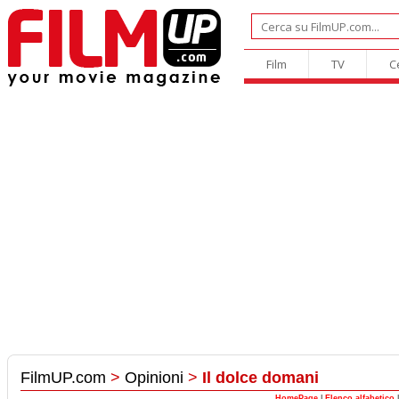
Film
TV
C
FilmUP.com
>
Opinioni
>
Il dolce domani
HomePage
|
Elenco alfabetico