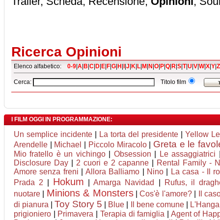
Trailer, Scheda, Recensione,
Opinioni
, Sou
Ricerca Opinioni
Elenco alfabetico:
0-9
|
A
|
B
|
C
|
D
|
E
|
F
|
G
|
H
|
I
|
J
|
K
|
L
|
M
|
N
|
O
|
P
|
Q
|
R
|
S
|
T
|
U
|
V
|
W
|
X
|
Y
|
Z
Cerca:
Titolo film
I FILM OGGI IN PROGRAMMAZIONE:
Un semplice incidente
|
La torta del presidente
|
Yellow Le
Greta e le favol
Arendelle
|
Michael
|
Piccolo Miracolo
|
Mio fratello è un vichingo
|
Obsession
|
Le assaggiatrici
Disclosure Day
|
2 cuori e 2 capanne
|
Rental Family - Ne
Amore senza freni
|
Allora Balliamo
|
Nino
|
La casa - Il 
Hokum
Prada 2
|
|
Amarga Navidad
|
Rufus, il drag
Minions & Monsters
nuotare
|
|
Cos'è l'amore?
|
Il cas
Toy Story 5
di pianura
|
|
Blue
|
Il bene comune
|
L'Hanga
prigioniero
|
Primavera
|
Terapia di famiglia
|
Agent of Happi