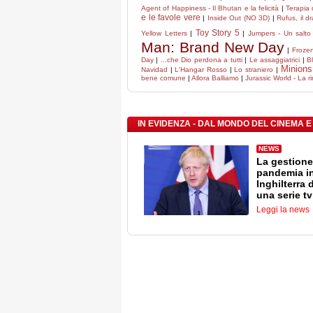
Agent of Happiness - Il Bhutan e la felicità
|
Terapia 
e le favole vere
|
Inside Out (NO 3D)
|
Rufus, il 
Toy Story 5
Yellow Letters
|
|
Jumpers - Un salto t
Man: Brand New Day
|
Frozen
Day
|
...che Dio perdona a tutti
|
Le assaggiatrici
|
B
Minions
Navidad
|
L'Hangar Rosso
|
Lo straniero
|
bene comune
|
Allora Balliamo
|
Jurassic World - La r
IN EVIDENZA - DAL MONDO DEL CINEMA E
NEWS
La gestione
pandemia i
Inghilterra 
una serie tv
Leggi la news