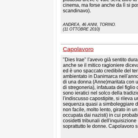
cinema, ma forse anche da lì si po
scandinavo).
ANDREA
, 46 ANNI, TORINO.
(11 OTTOBRE 2010)
Capolavoro
"Dies Irae" l'avevo già sentito du
anche se il mitico ragioniere dicev
ed è uno spaccato credibile del terr
ambientato in Danimarca nell'anno 
di una donna (Anne)maritata con un
di stregoneria), infatuata del figlio d
sono ieratici nel solco della tradizi
l'indiscusso capostipite, si rileva u
sequenza quasi a simboleggiare de
non facile, molto lento, girato in
occupata dai nazisti) in cui probab
cosidetti tribunali dell'inquisizion
soprattutto le donne. Capolavoro 