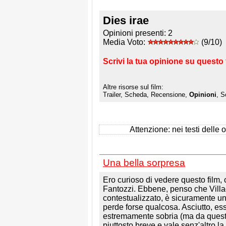
Dies irae
Opinioni presenti:
2
Media Voto:
(9/10)
Scrivi la tua opinione su questo 
Altre risorse sul film:
Trailer, Scheda, Recensione,
Opinioni
, S
Attenzione: nei testi delle op
Una bella sorpresa
Ero curioso di vedere questo film, 
Fantozzi. Ebbene, penso che Villa
contestualizzato, è sicuramente u
perde forse qualcosa. Asciutto, es
estremamente sobria (ma da questo 
piuttosto breve e vale senz'altro l