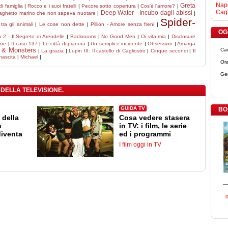
Napo
Greta
di famiglia
|
Rocco e i suoi fratelli
|
Pecore sotto copertura
|
Cos'è l'amore?
|
Cagl
Deep Water - Incubo dagli abissi
draghetto marino che non sapeva nuotare
|
|
Spider-
ra gli animali
|
Le cose non dette
|
Pillion - Amore senza freni
|
OGG
 2 - Il Segreto di Arendelle
|
Backrooms
|
No Good Men
|
Oi vita mia
|
Disclosure
lue
|
Il caso 137
|
Le città di pianura
|
Un semplice incidente
|
Obsession
|
Amarga
 & Monsters
Ca
|
La grazia
|
Lupin III: Il castello di Cagliostro
|
Cinque secondi
|
Il
inascita
|
Michael
|
Ora
Ge
 DELLA TELEVISIONE.
GUIDA TV
BO
 della
Cosa vedere stasera
n
in TV: i film, le serie
diventa
ed i programmi
I film oggi in TV