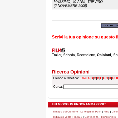
MASSIMO
, 40 ANNI, TREVISO.
(2 NOVEMBRE 2009)
Scrivi la tua opinione su questo f
Trailer, Scheda, Recensione,
Opinioni
, So
Ricerca Opinioni
Elenco alfabetico:
0-9
|
A
|
B
|
C
|
D
|
E
|
F
|
G
|
H
|
I
|
J
|
Cerca:
I FILM OGGI IN PROGRAMMAZIONE:
Il mago del Cremlino - Le origini di Putin
|
Nino
|
Cime
Il diavolo veste Prada 2
|
Confidenza
|
Il prigioniero