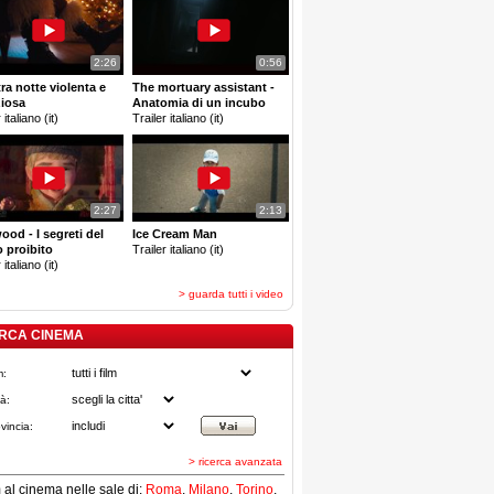
2:26
0:56
tra notte violenta e
The mortuary assistant -
ziosa
Anatomia di un incubo
 italiano (it)
Trailer italiano (it)
2:27
2:13
ood - I segreti del
Ice Cream Man
 proibito
Trailer italiano (it)
 italiano (it)
> guarda tutti i video
RCA CINEMA
m:
tà:
vincia:
> ricerca avanzata
lm al cinema nelle sale di:
Roma
,
Milano
,
Torino
,