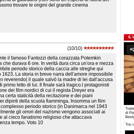
ssono trovare le origini del grande cinema
IL
(10/10)
rante il famoso Fantozzi della corazzata Potemkin
a che durava 6 ore. In verità dura circa un'ora e mezza
ibile periodo storico della caccia alle streghe qui
1623. La storia in breve narra dell'amore impossibile
 reverendo( il quale salvò la madre di lei dall'accusa
i primo letto di lui. Il finale sarà tragico.I protagonisti
one dei film nordici di cui il regista Dreyer era
na certa staticità della recitazione e dei piani
i dipinti della scuola fiamminga. Insomma un film
 un complesso periodo storico (in Danimarca nel 1943
Traile
ilmente gli orrori del nazismo vengono associati ai
di Pi
e e al cieco fanatismo religioso che attaccava
Beet
senza tempo. Voto 10
Tra i