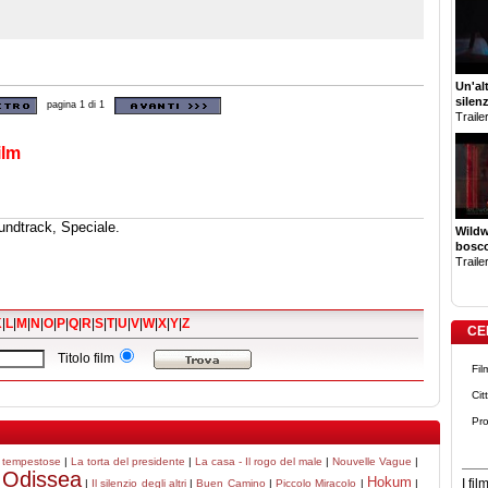
Un'al
silen
pagina 1 di 1
Trailer
ilm
undtrack, Speciale.
Wildw
bosco
Trailer
K
|
L
|
M
|
N
|
O
|
P
|
Q
|
R
|
S
|
T
|
U
|
V
|
W
|
X
|
Y
|
Z
CE
Titolo film
Fil
Cit
Pro
 tempestose
|
La torta del presidente
|
La casa - Il rogo del male
|
Nouvelle Vague
|
Odissea
Hokum
I fi
|
|
Il silenzio degli altri
|
Buen Camino
|
Piccolo Miracolo
|
|