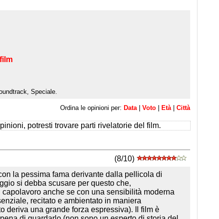
film
oundtrack, Speciale.
Ordina le opinioni per:
Data
|
Voto
|
Età
|
Città
inioni, potresti trovare parti rivelatorie del film.
(8/10)
con la pessima fama derivante dalla pellicola di
ggio si debba scusare per questo che,
n capolavoro anche se con una sensibilità moderna
senziale, recitato e ambientato in maniera
deriva una grande forza espressiva). Il film è
a pena di guardarlo (non sono un esperto di storia del