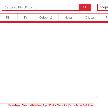
Film
TV
Celebrità
News
Critica
P
HomePage
|
Elenco alfabetico
|
Top 100 - La Classifica
|
Scrivi la tua Opinione