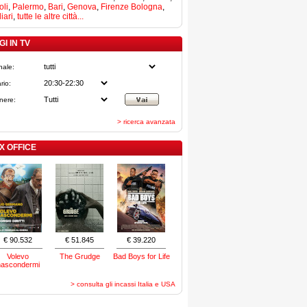
li
,
Palermo
,
Bari
,
Genova
,
Firenze
Bologna
,
iari
,
tutte le altre città...
I IN TV
nale:
rio:
nere:
> ricerca avanzata
X OFFICE
€ 90.532
€ 51.845
€ 39.220
Volevo
The Grudge
Bad Boys for Life
nascondermi
> consulta gli incassi Italia e USA