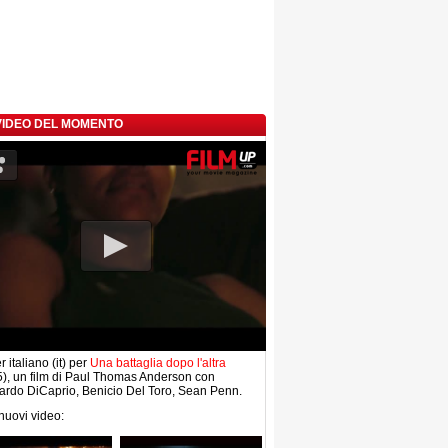
 VIDEO DEL MOMENTO
r italiano (it) per
Una battaglia dopo l'altra
), un film di Paul Thomas Anderson con
rdo DiCaprio, Benicio Del Toro, Sean Penn.
 nuovi video: