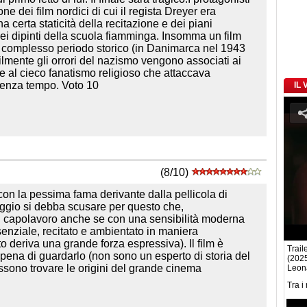
one dei film nordici di cui il regista Dreyer era
na certa staticità della recitazione e dei piani
i dipinti della scuola fiamminga. Insomma un film
 un complesso periodo storico (in Danimarca nel 1943
ilmente gli orrori del nazismo vengono associati ai
e e al cieco fanatismo religioso che attaccava
senza tempo. Voto 10
IL
(8/10)
con la pessima fama derivante dalla pellicola di
ggio si debba scusare per questo che,
n capolavoro anche se con una sensibilità moderna
senziale, recitato e ambientato in maniera
deriva una grande forza espressiva). Il film è
Traile
a pena di guardarlo (non sono un esperto di storia del
(2025
ssono trovare le origini del grande cinema
Leona
Tra i