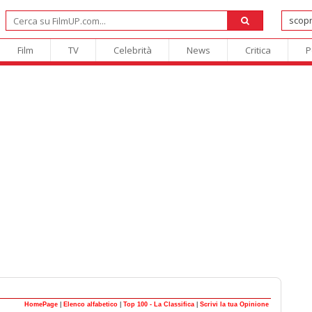
Film
TV
Celebrità
News
Critica
P
HomePage
|
Elenco alfabetico
|
Top 100 - La Classifica
|
Scrivi la tua Opinione