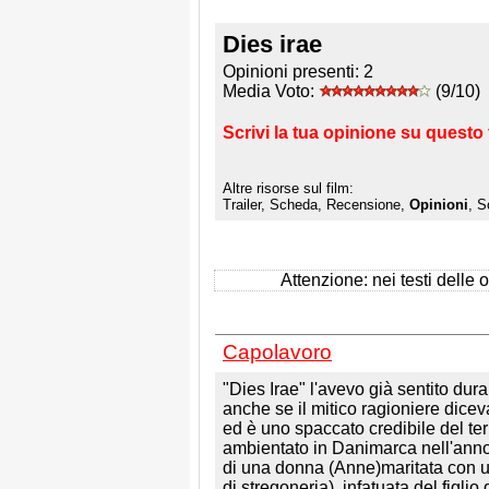
Dies irae
Opinioni presenti:
2
Media Voto:
(9/10)
Scrivi la tua opinione su questo 
Altre risorse sul film:
Trailer, Scheda, Recensione,
Opinioni
, S
Attenzione: nei testi delle op
Capolavoro
"Dies Irae" l'avevo già sentito du
anche se il mitico ragioniere dicev
ed è uno spaccato credibile del terr
ambientato in Danimarca nell'anno 
di una donna (Anne)maritata con un
di stregoneria), infatuata del figlio d