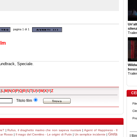
Un'al
silen
pagina 1 di 1
Trailer
ilm
undtrack, Speciale.
Wildw
bosco
Trailer
K
|
L
|
M
|
N
|
O
|
P
|
Q
|
R
|
S
|
T
|
U
|
V
|
W
|
X
|
Y
|
Z
CE
Titolo film
Fil
Cit
Pro
re?
|
Rufus, il draghetto marino che non sapeva nuotare
|
Agent of Happiness - Il
Greta
ar Rosso
|
Il mago del Cremlino - Le origini di Putin
|
Un semplice incidente
|
I fi