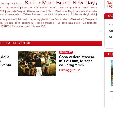
Spider-Man: Brand New Day
Napo
|
Amarga Navidad
|
|
Cagl
y 5
|
Backrooms
|
Rocco e i suoi fratelli
|
Blue
|
...che Dio perdona a tutti
|
Allora
ers
|
Nouvelle Vague
|
Il bene comune
|
Nino
|
Disclosure Day
|
Jumpers - Un salto
eto di Arendelle
|
Yellow Letters
|
Le città di pianura
|
Il silenzio degli altri
|
OGG
e tempestose
|
Michael
|
Le assaggiatrici
|
No Good Men
|
Obsession
|
Terapia di
ia
|
Pecore sotto copertura
|
Piccolo Miracolo
|
Le cose non dette
|
La torta del
Ca
Hokum
|
Cinque secondi
|
Il caso 137
|
Ora
Ge
 DELLA TELEVISIONE.
GUIDA TV
BO
 della
Cosa vedere stasera
n
in TV: i film, le serie
diventa
ed i programmi
I film oggi in TV