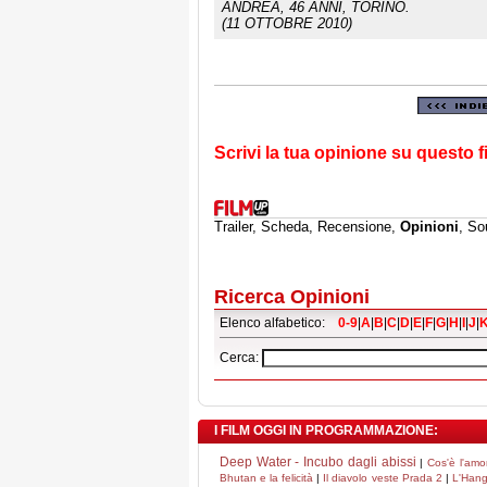
ANDREA
, 46 ANNI, TORINO.
(11 OTTOBRE 2010)
Scrivi la tua opinione su questo f
Trailer, Scheda, Recensione,
Opinioni
, So
Ricerca Opinioni
Elenco alfabetico:
0-9
|
A
|
B
|
C
|
D
|
E
|
F
|
G
|
H
|
I
|
J
|
Cerca:
I FILM OGGI IN PROGRAMMAZIONE:
Deep Water - Incubo dagli abissi
|
Cos'è l'amo
Bhutan e la felicità
|
Il diavolo veste Prada 2
|
L'Hang