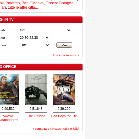
li
,
Palermo
,
Bari
,
Genova
,
Firenze
Bologna
,
iari
,
tutte le altre città...
I IN TV
nale:
rio:
nere:
> ricerca avanzata
X OFFICE
€ 90.532
€ 51.845
€ 39.220
Volevo
The Grudge
Bad Boys for Life
nascondermi
> consulta gli incassi Italia e USA