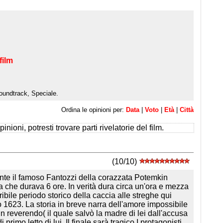
film
oundtrack, Speciale.
Ordina le opinioni per:
Data
|
Voto
|
Età
|
Città
inioni, potresti trovare parti rivelatorie del film.
(10/10)
rante il famoso Fantozzi della corazzata Potemkin
a che durava 6 ore. In verità dura circa un'ora e mezza
ibile periodo storico della caccia alle streghe qui
1623. La storia in breve narra dell'amore impossibile
 reverendo( il quale salvò la madre di lei dall'accusa
i primo letto di lui. Il finale sarà tragico.I protagonisti