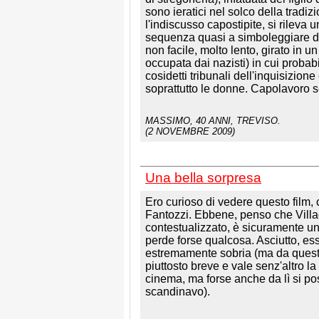
sono ieratici nel solco della tradizi
l'indiscusso capostipite, si rileva u
sequenza quasi a simboleggiare de
non facile, molto lento, girato in
occupata dai nazisti) in cui probab
cosidetti tribunali dell'inquisizion
soprattutto le donne. Capolavoro 
MASSIMO
, 40 ANNI, TREVISO.
(2 NOVEMBRE 2009)
Una bella sorpresa
Ero curioso di vedere questo film, 
Fantozzi. Ebbene, penso che Villa
contestualizzato, è sicuramente u
perde forse qualcosa. Asciutto, es
estremamente sobria (ma da questo 
piuttosto breve e vale senz'altro l
cinema, ma forse anche da lì si po
scandinavo).