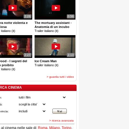
2:26
0:56
tra notte violenta e
The mortuary assistant -
ziosa
Anatomia di un incubo
 italiano (it)
Trailer italiano (it)
2:27
2:13
ood - I segreti del
Ice Cream Man
 proibito
Trailer italiano (it)
 italiano (it)
> guarda tutti i video
RCA CINEMA
m:
tà:
vincia:
> ricerca avanzata
lm al cinema nelle sale di:
Roma
,
Milano
,
Torino
,