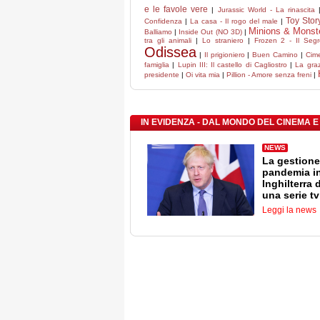
e le favole vere
|
Jurassic World - La rinascita
Toy Stor
Confidenza
|
La casa - Il rogo del male
|
Minions & Monst
Balliamo
|
Inside Out (NO 3D)
|
tra gli animali
|
Lo straniero
|
Frozen 2 - Il Segr
Odissea
|
Il prigioniero
|
Buen Camino
|
Cim
famiglia
|
Lupin III: Il castello di Cagliostro
|
La graz
presidente
|
Oi vita mia
|
Pillion - Amore senza freni
|
IN EVIDENZA - DAL MONDO DEL CINEMA E
NEWS
La gestione
pandemia i
Inghilterra 
una serie tv
Leggi la news