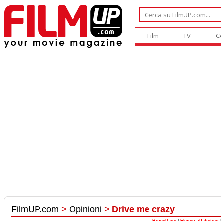
Film
TV
C
FilmUP.com
>
Opinioni
>
Drive me crazy
HomePage
|
Elenco alfabetico