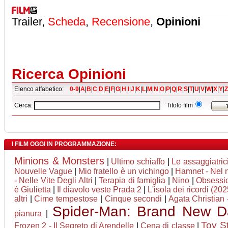
Trailer,
Scheda
,
Recensione
,
Opinioni
Ricerca Opinioni
Elenco alfabetico:
0-9
|
A
|
B
|
C
|
D
|
E
|
F
|
G
|
H
|
I
|
J
|
K
|
L
|
M
|
N
|
O
|
P
|
Q
|
R
|
S
|
T
|
U
|
V
|
W
|
X
|
Y
|
Z
Cerca:
Titolo film
I FILM OGGI IN PROGRAMMAZIONE:
Minions & Monsters
|
Ultimo schiaffo
|
Le assaggiatric
Nouvelle Vague
|
Mio fratello è un vichingo
|
Hamnet - Nel n
- Nelle Vite Degli Altri
|
Terapia di famiglia
|
Nino
|
Obsessi
è Giulietta
|
Il diavolo veste Prada 2
|
L'isola dei ricordi (202
altri
|
Cime tempestose
|
Cinque secondi
|
Agata Christian -
Spider-Man: Brand New D
pianura
|
Toy S
Frozen 2 - Il Segreto di Arendelle
|
Cena di classe
|