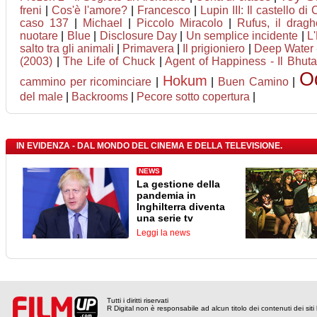
freni
|
Cos'è l'amore?
|
Francesco
|
Lupin III: Il castello di
caso 137
|
Michael
|
Piccolo Miracolo
|
Rufus, il drag
nuotare
|
Blue
|
Disclosure Day
|
Un semplice incidente
|
L
salto tra gli animali
|
Primavera
|
Il prigioniero
|
Deep Water -
(2003)
|
The Life of Chuck
|
Agent of Happiness - Il Bhutan
O
Hokum
cammino per ricominciare
|
|
Buen Camino
|
del male
|
Backrooms
|
Pecore sotto copertura
|
IN EVIDENZA - DAL MONDO DEL CINEMA E DELLA TELEVISIONE.
NEWS
La gestione della
pandemia in
Inghilterra diventa
una serie tv
Leggi la news
Tutti i diritti riservati
R Digital non è responsabile ad alcun titolo dei contenuti dei siti l