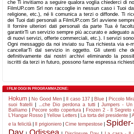
che Ti invitiamo a seguire qualora voglia chiederci di no
FilmUP.com Srl non raccoglie in nessun caso i Tuoi dati 
religione, etc.), né li comunica a terzi o diffonde. Ti r
dei Tuoi dati personali a FilmUP.com Srl avviene sempre
Il fornire ulteriori dati personali da parte Tua è facol
garantirTi un servizio sempre più accurato e adeguato a
di nuovi servizi, offerte commerciali, etc.). I servizi son
Ogni messaggio da noi inviato su Tua richiesta via e-ma
cancellarTi dal servizio in oggetto. Gli utenti che d
definitivamente dai nostri archivi eliminando la possib
iscritti da terzi in futuro, possono farne espressa richie
I FILM OGGI IN PROGRAMMAZIONE:
Hokum
|
No Good Men
|
Il caso 137
|
Blue
|
Piccolo Mir
suoi fratelli
|
...che Dio perdona a tutti
|
Jumpers - Un s
Balliamo
|
Pecore sotto copertura
|
Frozen 2 - Il Segreto 
L'Hangar Rosso
|
Yellow Letters
|
La torta del presidente
|
A
Spider
e la felicità
|
Il prigioniero
|
Cime tempestose
|
Day
Odissea
|
|
Disclosure Day
|
La casa - Il