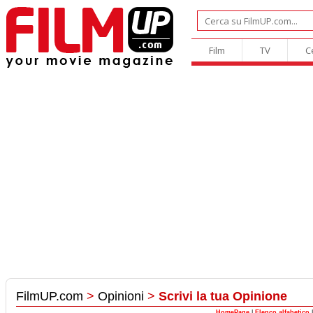
Film
TV
C
FilmUP.com
>
Opinioni
>
Scrivi la tua Opinione
HomePage
|
Elenco alfabetico