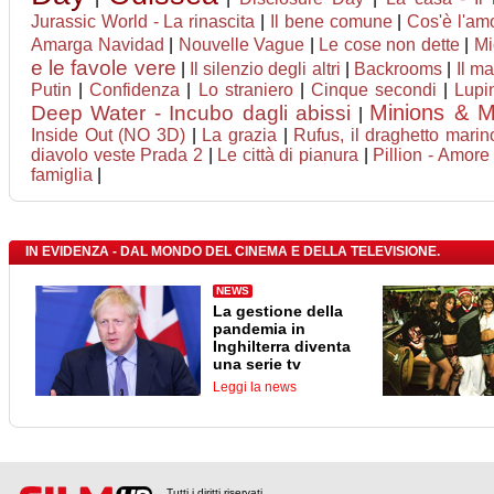
Jurassic World - La rinascita
|
Il bene comune
|
Cos'è l'am
Amarga Navidad
|
Nouvelle Vague
|
Le cose non dette
|
Mi
e le favole vere
|
Il silenzio degli altri
|
Backrooms
|
Il ma
Putin
|
Confidenza
|
Lo straniero
|
Cinque secondi
|
Lupin
Minions & M
Deep Water - Incubo dagli abissi
|
Inside Out (NO 3D)
|
La grazia
|
Rufus, il draghetto mari
diavolo veste Prada 2
|
Le città di pianura
|
Pillion - Amore
famiglia
|
IN EVIDENZA - DAL MONDO DEL CINEMA E DELLA TELEVISIONE.
NEWS
La gestione della
pandemia in
Inghilterra diventa
una serie tv
Leggi la news
Tutti i diritti riservati