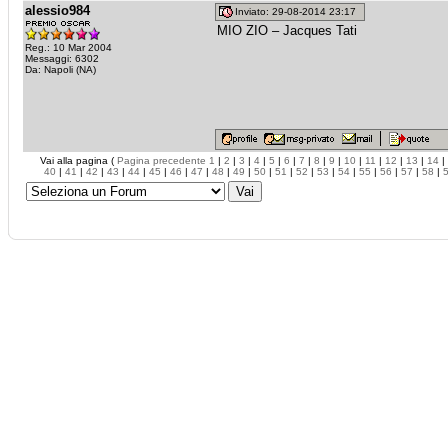
alessio984
Inviato: 29-08-2014 23:17
MIO ZIO – Jacques Tati
Reg.: 10 Mar 2004
Messaggi: 6302
Da: Napoli (NA)
Vai alla pagina (
Pagina precedente
1
|
2
|
3
|
4
|
5
|
6
|
7
|
8
|
9
|
10
|
11
|
12
|
13
|
14
|
40
|
41
|
42
|
43
|
44
|
45
|
46
|
47
|
48
|
49
|
50
|
51
|
52
|
53
|
54
|
55
|
56
|
57
|
58
|