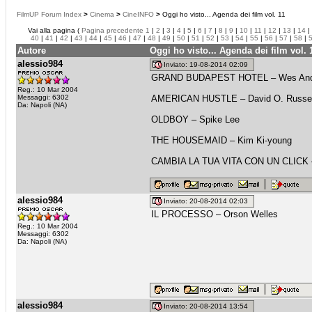
FilmUP Forum Index
>
Cinema
>
CineINFO
>
Oggi ho visto... Agenda dei film vol. 11
Vai alla pagina (
Pagina precedente
1
|
2
|
3
|
4
|
5
|
6
|
7
|
8
|
9
|
10
|
11
|
12
|
13
|
14
|
40
|
41
|
42
|
43
|
44
|
45
|
46
|
47
|
48
|
49
|
50
|
51
|
52
|
53
|
54
|
55
|
56
|
57
|
58
|
Autore
Oggi ho visto... Agenda dei film vol. 
alessio984
Inviato: 19-08-2014 02:09
GRAND BUDAPEST HOTEL – Wes And
Reg.: 10 Mar 2004
Messaggi: 6302
AMERICAN HUSTLE – David O. Russel
Da: Napoli (NA)
OLDBOY – Spike Lee
THE HOUSEMAID – Kim Ki-young
CAMBIA LA TUA VITA CON UN CLICK –
alessio984
Inviato: 20-08-2014 02:03
IL PROCESSO – Orson Welles
Reg.: 10 Mar 2004
Messaggi: 6302
Da: Napoli (NA)
alessio984
Inviato: 20-08-2014 13:54