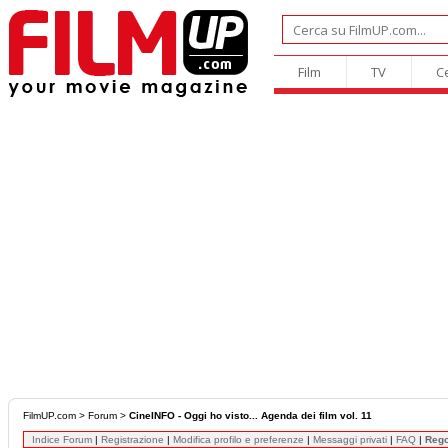
Film
TV
C
FilmUP.com
>
Forum
>
CineINFO - Oggi ho visto... Agenda dei film vol. 11
Indice Forum
|
Registrazione
|
Modifica profilo e preferenze
|
Messaggi privati
|
FAQ
|
Reg