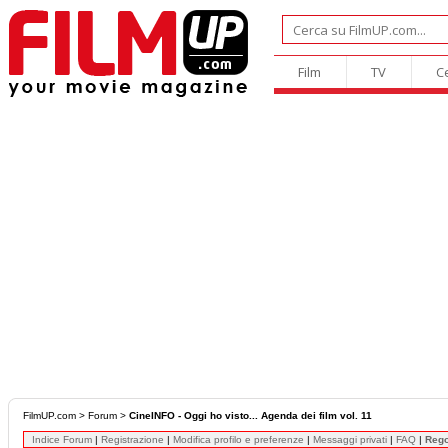
Film
TV
C
FilmUP.com
>
Forum
>
CineINFO - Oggi ho visto... Agenda dei film vol. 11
Indice Forum
|
Registrazione
|
Modifica profilo e preferenze
|
Messaggi privati
|
FAQ
|
Reg