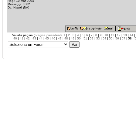
Reg.: 10 Mar 2004
Messaggi: 6302
Da: Napoli (NA)
Vai alla pagina (
Pagina precedente
1
|
2
|
3
|
4
|
5
|
6
|
7
|
8
|
9
|
10
|
11
|
12
|
13
|
14
|
40
|
41
|
42
|
43
|
44
|
45
|
46
|
47
|
48
|
49
|
50
|
51
|
52
|
53
|
54
|
55
|
56
|
57
| 58 |