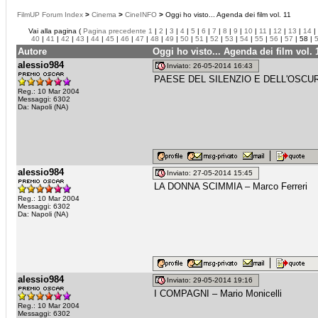
FilmUP Forum Index
>
Cinema
>
CineINFO
>
Oggi ho visto... Agenda dei film vol. 11
Vai alla pagina (
Pagina precedente
1
|
2
|
3
|
4
|
5
|
6
|
7
|
8
|
9
|
10
|
11
|
12
|
13
|
14
|
40
|
41
|
42
|
43
|
44
|
45
|
46
|
47
|
48
|
49
|
50
|
51
|
52
|
53
|
54
|
55
|
56
|
57
| 58 |
Autore
Oggi ho visto... Agenda dei film vol. 
alessio984
Inviato: 26-05-2014 16:43
PAESE DEL SILENZIO E DELL'OSCURI
Reg.: 10 Mar 2004
Messaggi: 6302
Da: Napoli (NA)
alessio984
Inviato: 27-05-2014 15:45
LA DONNA SCIMMIA – Marco Ferreri
Reg.: 10 Mar 2004
Messaggi: 6302
Da: Napoli (NA)
alessio984
Inviato: 29-05-2014 19:16
I COMPAGNI – Mario Monicelli
Reg.: 10 Mar 2004
Messaggi: 6302