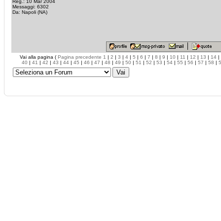
Reg.: 10 Mar 2004
Messaggi: 6302
Da: Napoli (NA)
Vai alla pagina (
Pagina precedente
1
|
2
|
3
|
4
|
5
|
6
|
7
|
8
|
9
|
10
|
11
|
12
|
13
|
14
|
40
|
41
|
42
|
43
|
44
|
45
|
46
|
47
|
48
|
49
|
50
|
51
|
52
|
53
|
54
|
55
|
56
|
57
|
58
|