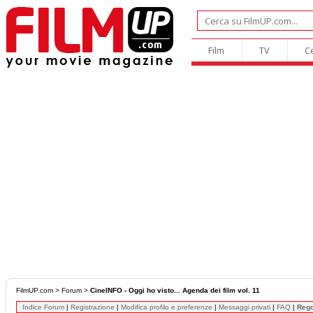
Film
TV
C
FilmUP.com
>
Forum
>
CineINFO - Oggi ho visto... Agenda dei film vol. 11
Indice Forum
|
Registrazione
|
Modifica profilo e preferenze
|
Messaggi privati
|
FAQ
|
Reg