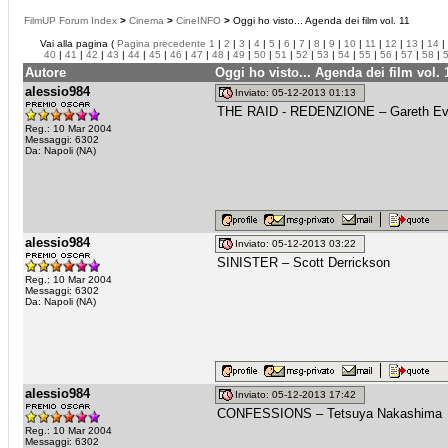
FilmUP Forum Index
>
Cinema
>
CineINFO
>
Oggi ho visto... Agenda dei film vol. 11
Vai alla pagina (
Pagina precedente
1
|
2
|
3
|
4
|
5
|
6
|
7
|
8
|
9
|
10
|
11
|
12
|
13
|
14
|
40
|
41
|
42
|
43
|
44
|
45
|
46
|
47
|
48
|
49
|
50
|
51
|
52
|
53
|
54
|
55
|
56
|
57
|
58
|
Autore
Oggi ho visto... Agenda dei film vol. 
alessio984
Inviato: 05-12-2013 01:13
THE RAID - REDENZIONE – Gareth E
Reg.: 10 Mar 2004
Messaggi: 6302
Da: Napoli (NA)
alessio984
Inviato: 05-12-2013 03:22
SINISTER – Scott Derrickson
Reg.: 10 Mar 2004
Messaggi: 6302
Da: Napoli (NA)
alessio984
Inviato: 05-12-2013 17:42
CONFESSIONS – Tetsuya Nakashima
Reg.: 10 Mar 2004
Messaggi: 6302