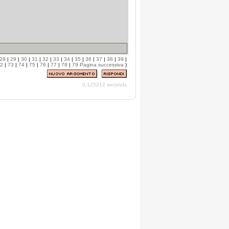
28
|
29
|
30
|
31
|
32
|
33
|
34
|
35
|
36
|
37
|
38
|
39
|
2
|
73
|
74
|
75
|
76
|
77
|
78
|
79
Pagina successiva
)
0.125212 seconds.