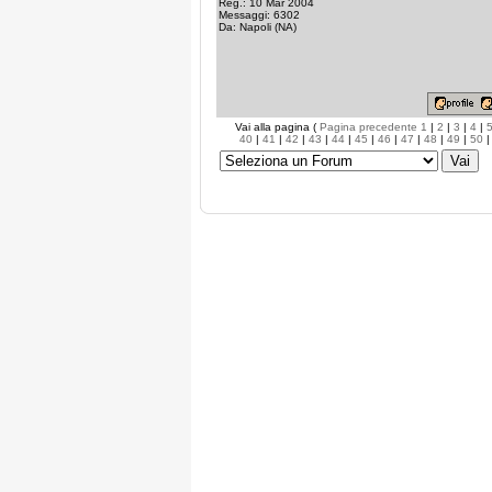
Reg.: 10 Mar 2004
Messaggi: 6302
Da: Napoli (NA)
Vai alla pagina (
Pagina precedente
1
|
2
|
3
|
4
|
40
|
41
|
42
|
43
|
44
|
45
|
46
|
47
|
48
|
49
|
50