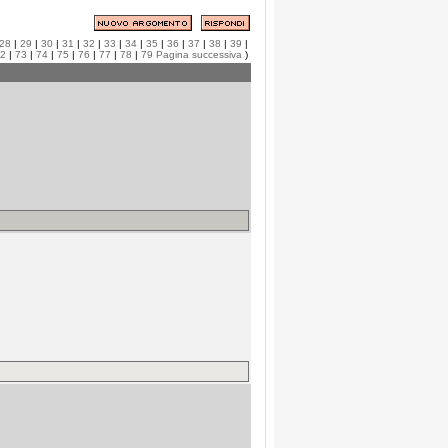
28
|
29
|
30
|
31
|
32
|
33
|
34
|
35
|
36
|
37
|
38
|
39
|
2
|
73
|
74
|
75
|
76
|
77
|
78
|
79
Pagina successiva
)