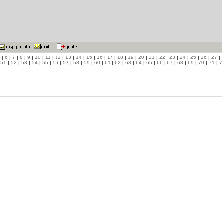
5
|
6
|
7
|
8
|
9
|
10
|
11
|
12
|
13
|
14
|
15
|
16
|
17
|
18
|
19
|
20
|
21
|
22
|
23
|
24
|
25
|
26
|
27
|
|
51
|
52
|
53
|
54
|
55
|
56
| 57 |
58
|
59
|
60
|
61
|
62
|
63
|
64
|
65
|
66
|
67
|
68
|
69
|
70
|
71
|
7