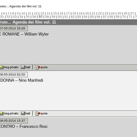
isto... Agenda dei film vol. 11
5
|
6
|
7
|
8
|
9
|
10
|
11
|
12
|
13
|
14
|
15
|
16
|
17
|
18
|
19
|
20
|
21
|
22
|
23
|
24
|
25
|
26
|
27
|
|
51
|
52
|
53
|
54
|
55
|
56
| 57 |
58
|
59
|
60
|
61
|
62
|
63
|
64
|
65
|
66
|
67
|
68
|
69
|
70
|
71
|
7
isto... Agenda dei film vol. 11
: 07-05-2014 18:49
 ROMANE – William Wyler
: 08-05-2014 02:20
DONNA – Nino Manfredi
: 08-05-2014 15:37
ONTRO – Francesco Rosi