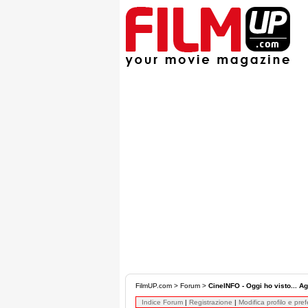
FilmUP.com
>
Forum
>
CineINFO - Oggi ho visto... Ag
Indice Forum
|
Registrazione
|
Modifica profilo e pre