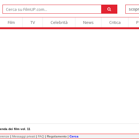
Film
TV
Celebrità
News
Critica
P
enda dei film vol. 11
ferenze
|
Messaggi privati
|
FAQ
|
Regolamento
|
Cerca