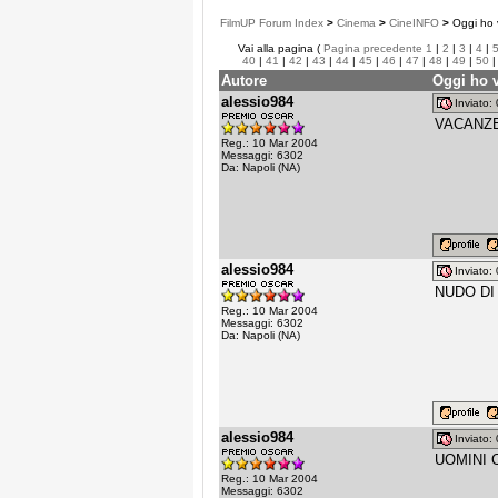
FilmUP Forum Index
>
Cinema
>
CineINFO
>
Oggi ho v
Vai alla pagina (
Pagina precedente
1
|
2
|
3
|
4
|
40
|
41
|
42
|
43
|
44
|
45
|
46
|
47
|
48
|
49
|
50
Autore
Oggi ho v
alessio984
Inviato
VACANZE
Reg.: 10 Mar 2004
Messaggi: 6302
Da: Napoli (NA)
alessio984
Inviato
NUDO DI 
Reg.: 10 Mar 2004
Messaggi: 6302
Da: Napoli (NA)
alessio984
Inviato
UOMINI C
Reg.: 10 Mar 2004
Messaggi: 6302