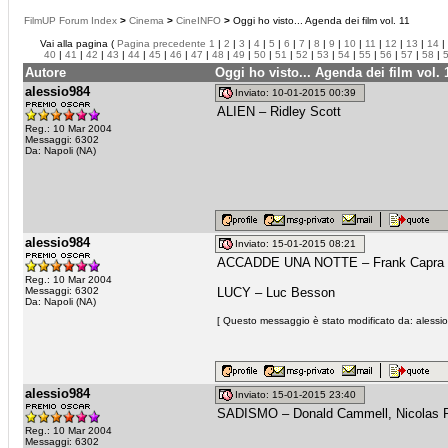
FilmUP Forum Index
>
Cinema
>
CineINFO
>
Oggi ho visto... Agenda dei film vol. 11
Vai alla pagina (
Pagina precedente
1
|
2
|
3
|
4
|
5
|
6
|
7
|
8
|
9
|
10
|
11
|
12
|
13
|
14
|
40
|
41
|
42
|
43
|
44
|
45
|
46
|
47
|
48
|
49
|
50
|
51
|
52
|
53
|
54
|
55
|
56
|
57
|
58
|
Autore
Oggi ho visto... Agenda dei film vol. 
alessio984
Inviato: 10-01-2015 00:39
ALIEN – Ridley Scott
Reg.: 10 Mar 2004
Messaggi: 6302
Da: Napoli (NA)
alessio984
Inviato: 15-01-2015 08:21
ACCADDE UNA NOTTE – Frank Capra
Reg.: 10 Mar 2004
Messaggi: 6302
LUCY – Luc Besson
Da: Napoli (NA)
[ Questo messaggio è stato modificato da: alessio
alessio984
Inviato: 15-01-2015 23:40
SADISMO – Donald Cammell, Nicolas 
Reg.: 10 Mar 2004
Messaggi: 6302