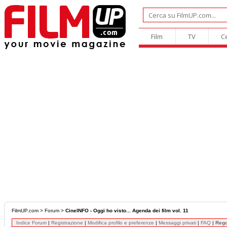
Film
TV
C
FilmUP.com
>
Forum
>
CineINFO - Oggi ho visto... Agenda dei film vol. 11
Indice Forum
|
Registrazione
|
Modifica profilo e preferenze
|
Messaggi privati
|
FAQ
|
Reg