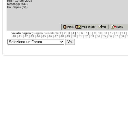
Reg.: 10 Mar 2004
Messaggi: 6302
Da: Napoli (NA)
Vai alla pagina (
Pagina precedente
1
|
2
|
3
|
4
|
5
|
6
|
7
|
8
|
9
|
10
|
11
|
12
|
13
|
14
|
40
|
41
|
42
|
43
|
44
|
45
|
46
|
47
|
48
|
49
|
50
|
51
|
52
|
53
|
54
|
55
|
56
|
57
|
58
|