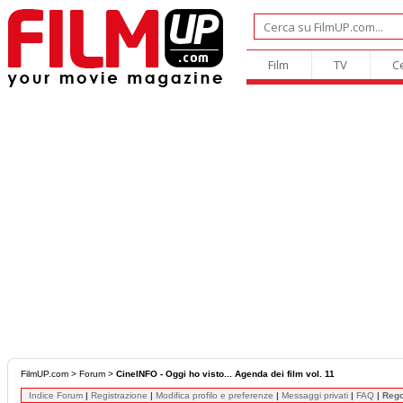
Film
TV
C
FilmUP.com
>
Forum
>
CineINFO - Oggi ho visto... Agenda dei film vol. 11
Indice Forum
|
Registrazione
|
Modifica profilo e preferenze
|
Messaggi privati
|
FAQ
|
Reg