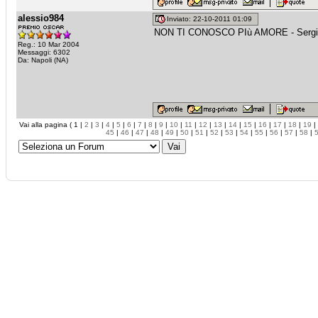
alessio984
Inviato: 22-10-2011 01:09
NON TI CONOSCO PIù AMORE - Sergio
Reg.: 10 Mar 2004
Messaggi: 6302
Da: Napoli (NA)
Vai alla pagina ( 1 |
2
|
3
|
4
|
5
|
6
|
7
|
8
|
9
|
10
|
11
|
12
|
13
|
14
|
15
|
16
|
17
|
18
|
19
|
45
|
46
|
47
|
48
|
49
|
50
|
51
|
52
|
53
|
54
|
55
|
56
|
57
|
58
|