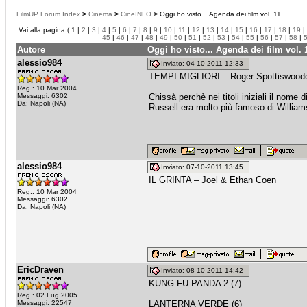
FilmUP Forum Index
>
Cinema
>
CineINFO
>
Oggi ho visto... Agenda dei film vol. 11
Vai alla pagina ( 1 |
2
|
3
|
4
|
5
|
6
|
7
|
8
|
9
|
10
|
11
|
12
|
13
|
14
|
15
|
16
|
17
|
18
|
19
|
45
|
46
|
47
|
48
|
49
|
50
|
51
|
52
|
53
|
54
|
55
|
56
|
57
|
58
|
Autore
Oggi ho visto... Agenda dei film vol. 
alessio984
Inviato: 04-10-2011 12:33
TEMPI MIGLIORI – Roger Spottiswood
Reg.: 10 Mar 2004
Messaggi: 6302
Chissà perchè nei titoli iniziali il nome 
Da: Napoli (NA)
Russell era molto più famoso di William
alessio984
Inviato: 07-10-2011 13:45
IL GRINTA – Joel & Ethan Coen
Reg.: 10 Mar 2004
Messaggi: 6302
Da: Napoli (NA)
EricDraven
Inviato: 08-10-2011 14:42
KUNG FU PANDA 2 (7)
Reg.: 02 Lug 2005
Messaggi: 22547
LANTERNA VERDE (6)