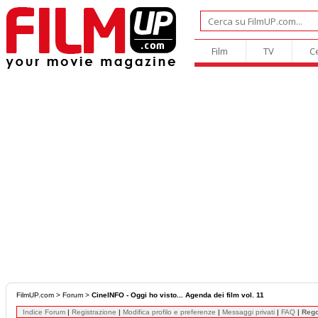
Film
TV
C
FilmUP.com
>
Forum
>
CineINFO - Oggi ho visto... Agenda dei film vol. 11
Indice Forum
|
Registrazione
|
Modifica profilo e preferenze
|
Messaggi privati
|
FAQ
|
Reg