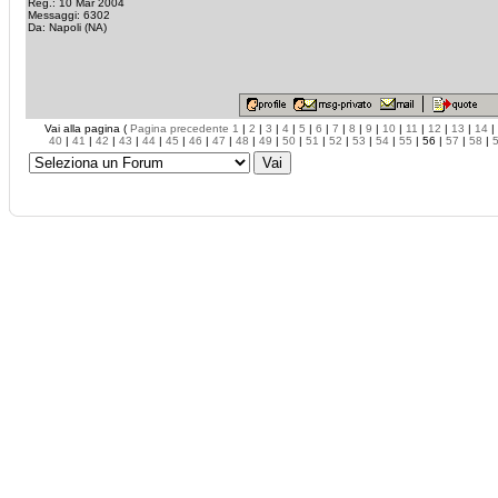
Reg.: 10 Mar 2004
Messaggi: 6302
Da: Napoli (NA)
Vai alla pagina (
Pagina precedente
1
|
2
|
3
|
4
|
5
|
6
|
7
|
8
|
9
|
10
|
11
|
12
|
13
|
14
|
40
|
41
|
42
|
43
|
44
|
45
|
46
|
47
|
48
|
49
|
50
|
51
|
52
|
53
|
54
|
55
| 56 |
57
|
58
|