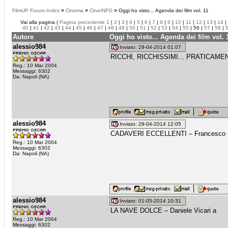
FilmUP Forum Index
>
Cinema
>
CineINFO
>
Oggi ho visto... Agenda dei film vol. 11
Vai alla pagina (
Pagina precedente
1
|
2
|
3
|
4
|
5
|
6
|
7
|
8
|
9
|
10
|
11
|
12
|
13
|
14
|
40
|
41
|
42
|
43
|
44
|
45
|
46
|
47
|
48
|
49
|
50
|
51
|
52
|
53
|
54
|
55
| 56 |
57
|
58
|
Autore
Oggi ho visto... Agenda dei film vol. 
alessio984
Inviato: 29-04-2014 01:07
RICCHI, RICCHISSIMI... PRATICAMEN
Reg.: 10 Mar 2004
Messaggi: 6302
Da: Napoli (NA)
alessio984
Inviato: 29-04-2014 12:05
CADAVERI ECCELLENTI – Francesco 
Reg.: 10 Mar 2004
Messaggi: 6302
Da: Napoli (NA)
alessio984
Inviato: 01-05-2014 10:31
LA NAVE DOLCE – Daniele Vicari a
Reg.: 10 Mar 2004
Messaggi: 6302