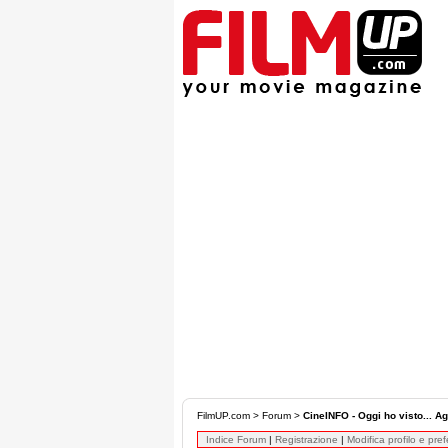
FilmUP.com
>
Forum
>
CineINFO - Oggi ho visto... Ag
Indice Forum
|
Registrazione
|
Modifica profilo e pre