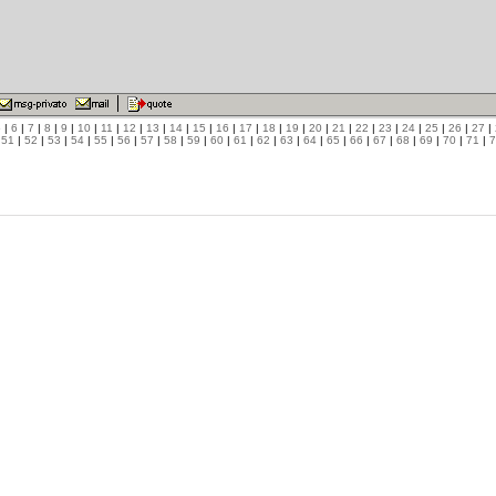
5
|
6
|
7
|
8
|
9
|
10
|
11
|
12
|
13
|
14
|
15
|
16
|
17
|
18
|
19
|
20
|
21
|
22
|
23
|
24
|
25
|
26
|
27
|
|
51
|
52
|
53
|
54
|
55
|
56
|
57
|
58
|
59
|
60
|
61
|
62
|
63
|
64
|
65
|
66
|
67
|
68
|
69
|
70
|
71
|
7