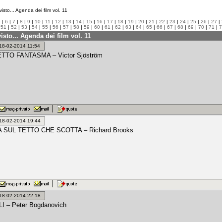
isto... Agenda dei film vol. 11
5
|
6
|
7
|
8
|
9
|
10
|
11
|
12
|
13
|
14
|
15
|
16
|
17
|
18
|
19
|
20
|
21
|
22
|
23
|
24
|
25
|
26
|
27
|
|
51
|
52
|
53
|
54
|
55
|
56
|
57
|
58
|
59
|
60
|
61
|
62
|
63
|
64
|
65
|
66
|
67
|
68
|
69
|
70
|
71
|
7
isto... Agenda dei film vol. 11
: 18-02-2014 11:54
TTO FANTASMA – Victor Sjöström
: 18-02-2014 19:44
 SUL TETTO CHE SCOTTA – Richard Brooks
: 18-02-2014 22:18
 – Peter Bogdanovich