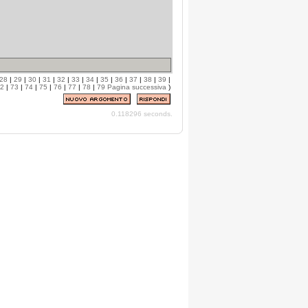
28
|
29
|
30
|
31
|
32
|
33
|
34
|
35
|
36
|
37
|
38
|
39
|
2
|
73
|
74
|
75
|
76
|
77
|
78
|
79
Pagina successiva
)
0.118296 seconds.