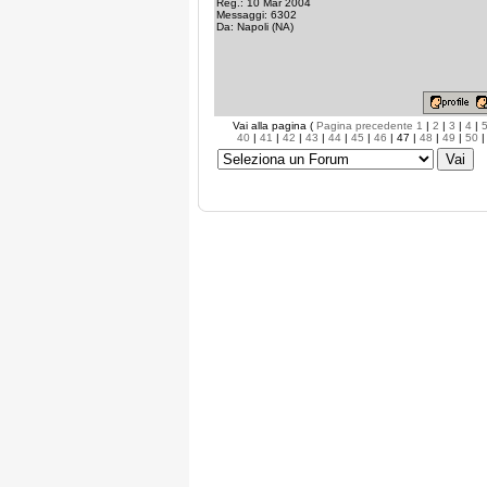
Reg.: 10 Mar 2004
Messaggi: 6302
Da: Napoli (NA)
Vai alla pagina (
Pagina precedente
1
|
2
|
3
|
4
|
40
|
41
|
42
|
43
|
44
|
45
|
46
| 47 |
48
|
49
|
50