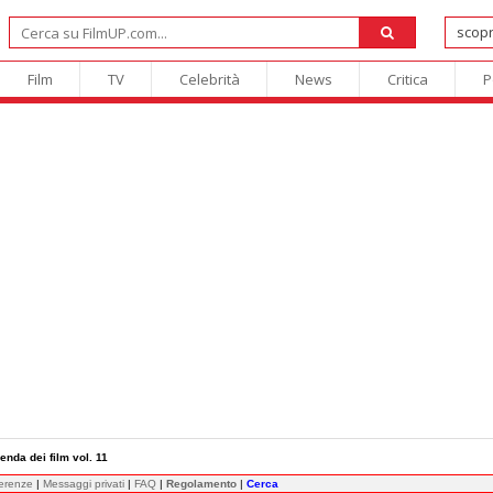
Film
TV
Celebrità
News
Critica
P
enda dei film vol. 11
ferenze
|
Messaggi privati
|
FAQ
|
Regolamento
|
Cerca