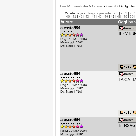
FilmUP Forum Index
>
Cinema
>
CineINFO
>
Oggi ho v
Vai alla pagina (
Pagina precedente
1
|
2
|
3
|
4
|
40
|
41
|
42
|
43
|
44
|
45
|
46
| 47 |
48
|
49
|
50
Autore
Oggi ho v
alessio984
Inviato
IL CARRE
Reg.: 10 Mar 2004
Messaggi: 6302
Da: Napoli (NA)
alessio984
Inviato
LA GATTA
Reg.: 10 Mar 2004
Messaggi: 6302
Da: Napoli (NA)
alessio984
Inviato
BERSAGLI
Reg.: 10 Mar 2004
Messaggi: 6302