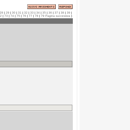
28
|
29
|
30
|
31
|
32
|
33
|
34
|
35
|
36
|
37
|
38
|
39
|
2
|
73
|
74
|
75
|
76
|
77
|
78
|
79
Pagina successiva
)