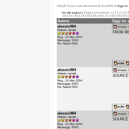
FilmUP Forum Index
>
Cinema
>
CineINFO
>
Oggi ho v
Vai alla pagina (
Pagina precedente
1
|
2
|
3
|
4
|
40
|
41
|
42
|
43
|
44
|
45
|
46
|
47
|
48
|
49
|
50
Autore
Oggi ho v
alessio984
Inviato
FROM BE
Reg.: 10 Mar 2004
Messaggi: 6302
Da: Napoli (NA)
alessio984
Inviato
SOURCE 
Reg.: 10 Mar 2004
Messaggi: 6302
Da: Napoli (NA)
alessio984
Inviato
SOURCE 
Reg.: 10 Mar 2004
Messaggi: 6302