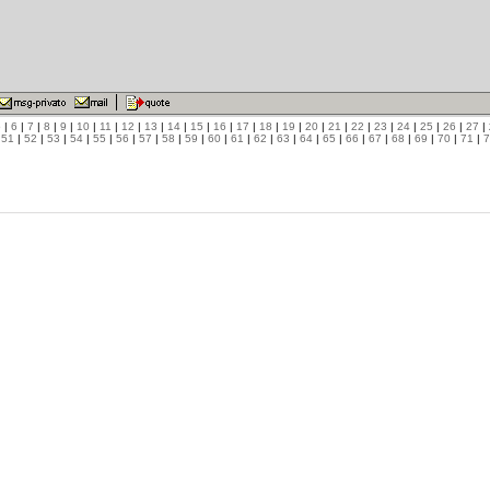
5
|
6
|
7
|
8
|
9
|
10
|
11
|
12
|
13
|
14
|
15
|
16
|
17
|
18
|
19
|
20
|
21
|
22
|
23
|
24
|
25
|
26
|
27
| 
|
51
|
52
|
53
|
54
|
55
|
56
|
57
|
58
|
59
|
60
|
61
|
62
|
63
|
64
|
65
|
66
|
67
|
68
|
69
|
70
|
71
|
7