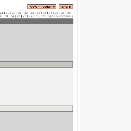
28 |
29
|
30
|
31
|
32
|
33
|
34
|
35
|
36
|
37
|
38
|
39
|
2
|
73
|
74
|
75
|
76
|
77
|
78
|
79
Pagina successiva
)