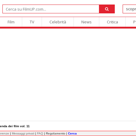
Film
TV
Celebrità
News
Critica
P
enda dei film vol. 11
ferenze
|
Messaggi privati
|
FAQ
|
Regolamento
|
Cerca