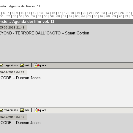
isto... Agenda dei film vol. 11
5
|
6
|
7
|
8
|
9
|
10
|
11
|
12
|
13
|
14
|
15
|
16
|
17
|
18
|
19
|
20
|
21
|
22
|
23
|
24
|
25
|
26
|
27
| 
|
51
|
52
|
53
|
54
|
55
|
56
|
57
|
58
|
59
|
60
|
61
|
62
|
63
|
64
|
65
|
66
|
67
|
68
|
69
|
70
|
71
|
7
isto... Agenda dei film vol. 11
: 05-09-2013 21:43
YOND - TERRORE DALL'IGNOTO – Stuart Gordon
: 06-09-2013 04:37
CODE – Duncan Jones
: 06-09-2013 04:37
CODE – Duncan Jones