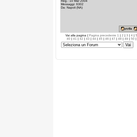
Reg.: 10 Mar 2004
Messaggi: 6302
Da: Napoli (NA)
Vai alla pagina (
Pagina precedente
1
|
2
|
3
|
4
|
40
|
41
|
42
|
43
|
44
|
45
|
46
|
47
|
48
|
49
|
50