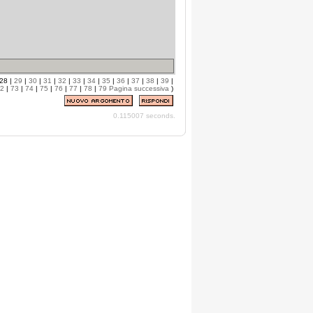
28 |
29
|
30
|
31
|
32
|
33
|
34
|
35
|
36
|
37
|
38
|
39
|
2
|
73
|
74
|
75
|
76
|
77
|
78
|
79
Pagina successiva
)
0.115007 seconds.