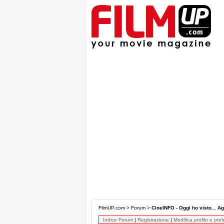
FilmUP.com
>
Forum
>
CineINFO - Oggi ho visto... Ag
Indice Forum
|
Registrazione
|
Modifica profilo e pre