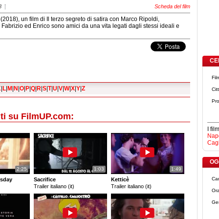
8
Scheda del film
(2018), un film di Il terzo segreto di satira con Marco Ripoldi,
Fabrizio ed Enrico sono amici da una vita legati dagli stessi ideali e
CE
Fil
K
|
L
|
M
|
N
|
O
|
P
|
Q
|
R
|
S
|
T
|
U
|
V
|
W
|
X
|
Y
|
Z
Cit
Pro
ti su FilmUP.com:
I fi
Napo
Cagl
OGG
2:25
1:03
1:49
Ca
sday
Sacrifice
Ketticè
Trailer italiano (it)
Trailer italiano (it)
Ora
Ge