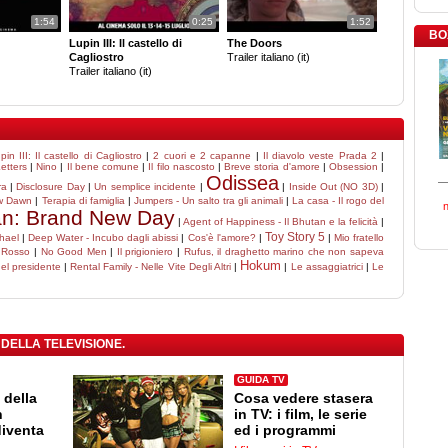
1:54
0:25
1:52
BO
Lupin III: Il castello di
The Doors
Cagliostro
Trailer italiano (it)
Trailer italiano (it)
pin III: Il castello di Cagliostro
|
2 cuori e 2 capanne
|
Il diavolo veste Prada 2
|
etters
|
Nino
|
Il bene comune
|
Il filo nascosto
|
Breve storia d'amore
|
Obsession
|
Odissea
ra
|
Disclosure Day
|
Un semplice incidente
|
|
Inside Out (NO 3D)
|
w Dawn
|
Terapia di famiglia
|
Jumpers - Un salto tra gli animali
|
La casa - Il rogo del
an: Brand New Day
|
Agent of Happiness - Il Bhutan e la felicità
|
Toy Story 5
hael
|
Deep Water - Incubo dagli abissi
|
Cos'è l'amore?
|
|
Mio fratello
 Rosso
|
No Good Men
|
Il prigioniero
|
Rufus, il draghetto marino che non sapeva
Hokum
del presidente
|
Rental Family - Nelle Vite Degli Altri
|
|
Le assaggiatrici
|
Le
 DELLA TELEVISIONE.
GUIDA TV
 della
Cosa vedere stasera
n
in TV: i film, le serie
diventa
ed i programmi