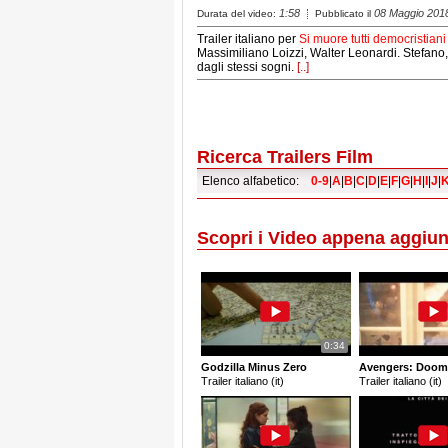
1:58
08 Maggio 201
Durata del video:
Pubblicato il
Trailer italiano per
Si muore tutti democristiani
Massimiliano Loizzi, Walter Leonardi. Stefano, 
dagli stessi sogni.
[..]
Ricerca Trailers Film
Elenco alfabetico:
0-9
|
A
|
B
|
C
|
D
|
E
|
F
|
G
|
H
|
I
|
J
|
Scopri i Video appena aggiun
0:34
Godzilla Minus Zero
Avengers: Doom
Trailer italiano (it)
Trailer italiano (it)