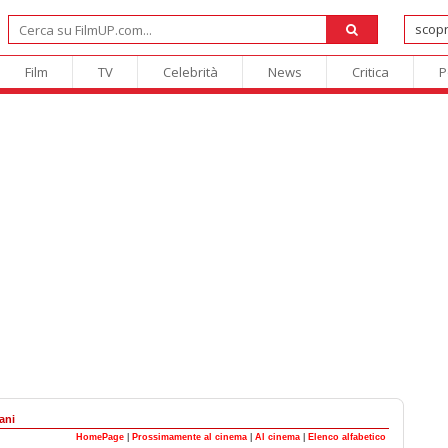
Film
TV
Celebrità
News
Critica
P
ani
HomePage
|
Prossimamente al cinema
|
Al cinema
|
Elenco alfabetico