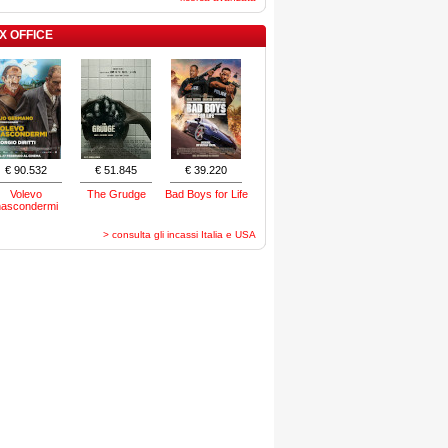
X OFFICE
€ 90.532
€ 51.845
€ 39.220
Volevo
The Grudge
Bad Boys for Life
nascondermi
> consulta gli incassi Italia e USA