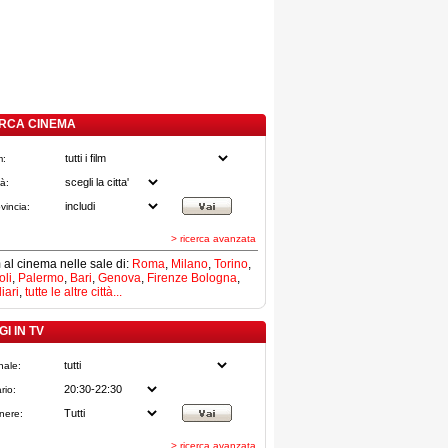
RCA CINEMA
m:
tà:
vincia:
> ricerca avanzata
lm al cinema nelle sale di:
Roma
,
Milano
,
Torino
,
li
,
Palermo
,
Bari
,
Genova
,
Firenze
Bologna
,
iari
,
tutte le altre città...
I IN TV
nale:
rio:
nere:
> ricerca avanzata