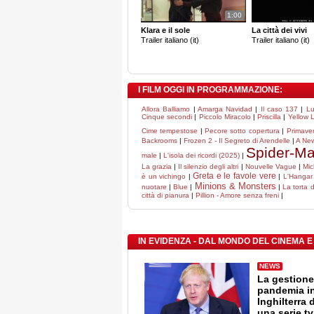
1:00
Klara e il sole
La città dei vivi
Trailer italiano (it)
Trailer italiano (it)
I FILM OGGI IN PROGRAMMAZIONE:
Allora Balliamo
|
Amarga Navidad
|
Il caso 137
|
Lu
Cinque secondi
|
Piccolo Miracolo
|
Priscilla
|
Yellow L
Cime tempestose
|
Pecore sotto copertura
|
Primave
Backrooms
|
Frozen 2 - Il Segreto di Arendelle
|
A Ne
Spider-M
male
|
L'isola dei ricordi (2025)
|
La grazia
|
Il silenzio degli altri
|
Nouvelle Vague
|
Mic
Greta e le favole vere
è un vichingo
|
|
L'Hangar
Minions & Monsters
nuotare
|
Blue
|
|
La torta 
città di pianura
|
Pillion - Amore senza freni
|
IN EVIDENZA - DAL MONDO DEL CINEMA E
NEWS
La gestione
pandemia i
Inghilterra 
una serie tv