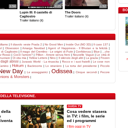
1:54
0:25
1:52
BO
Lupin III: Il castello di
The Doors
Cagliostro
Trailer italiano (it)
Trailer italiano (it)
alliamo
|
Il diavolo veste Prada 2
|
No Good Men
|
Inside Out (NO 3D)
|
Il caso 137
|
el
|
Obsession
|
Amarga Navidad
|
Agent of Happiness - Il Bhutan e la felicità
|
lo di Cagliostro
|
Il mago del Cremlino - Le origini di Putin
|
Confidenza
|
Blue
|
...che
r Rosso
|
Cos'è l'amore?
|
Pillion - Amore senza freni
|
Nouvelle Vague
|
Le città di
 nuotare
|
Oi vita mia
|
Yellow Letters
|
Nino
|
Il silenzio degli altri
|
La grazia
|
Frozen
dagli abissi
|
Jurassic World - La rinascita
|
Rocco e i suoi fratelli
|
Le cose non
Hokum
Camino
|
|
Backrooms
|
Lo straniero
|
La torta del presidente
|
Piccolo
 New Day
Odissea
|
Le assaggiatrici
|
|
Cinque secondi
|
Pecore
nions & Monsters
|
 DELLA TELEVISIONE.
GUIDA TV
 della
Cosa vedere stasera
n
in TV: i film, le serie
diventa
ed i programmi
I film oggi in TV