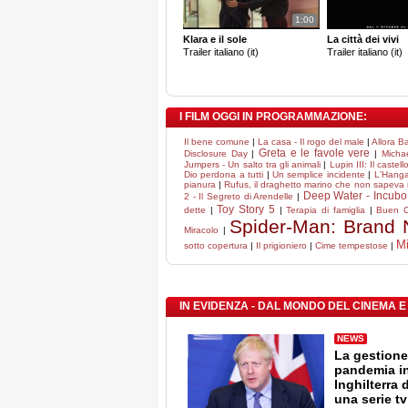
1:00
Klara e il sole
La città dei vivi
Trailer italiano (it)
Trailer italiano (it)
I FILM OGGI IN PROGRAMMAZIONE:
Il bene comune
|
La casa - Il rogo del male
|
Allora B
Greta e le favole vere
Disclosure Day
|
|
Micha
Jumpers - Un salto tra gli animali
|
Lupin III: Il castel
Dio perdona a tutti
|
Un semplice incidente
|
L'Hanga
pianura
|
Rufus, il draghetto marino che non sapeva
Deep Water - Incubo 
2 - Il Segreto di Arendelle
|
Toy Story 5
dette
|
|
Terapia di famiglia
|
Buen 
Spider-Man: Brand
Miracolo
|
Mi
sotto copertura
|
Il prigioniero
|
Cime tempestose
|
IN EVIDENZA - DAL MONDO DEL CINEMA E
NEWS
La gestione
pandemia i
Inghilterra 
una serie tv