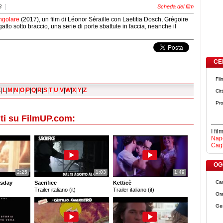
8
Scheda del film
ngolare
(2017), un film di Léonor Séraille con Laetitia Dosch, Grégoire
 sotto braccio, una serie di porte sbattute in faccia, neanche il
CE
Fil
K
|
L
|
M
|
N
|
O
|
P
|
Q
|
R
|
S
|
T
|
U
|
V
|
W
|
X
|
Y
|
Z
Cit
Pro
ti su FilmUP.com:
I fi
Napo
Cagl
OGG
2:25
1:03
1:49
Ca
sday
Sacrifice
Ketticè
Trailer italiano (it)
Trailer italiano (it)
Ora
Ge