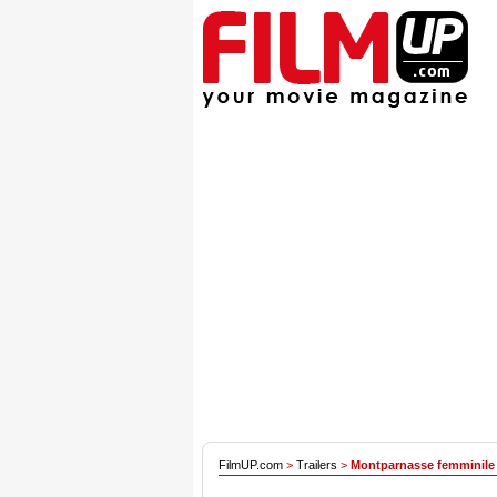
FilmUP.com
>
Trailers
>
Montparnasse femminile 