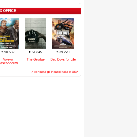
X OFFICE
€ 90.532
€ 51.845
€ 39.220
Volevo
The Grudge
Bad Boys for Life
nascondermi
> consulta gli incassi Italia e USA