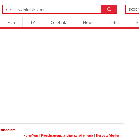
Film
TV
Celebrità
News
Critica
P
singolare
HomePage
|
Prossimamente al cinema
|
Al cinema
|
Elenco alfabetico