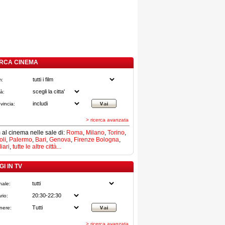
RCA CINEMA
m:
tà:
vincia:
> ricerca avanzata
lm al cinema nelle sale di:
Roma
,
Milano
,
Torino
,
li
,
Palermo
,
Bari
,
Genova
,
Firenze
Bologna
,
iari
,
tutte le altre città...
I IN TV
nale:
rio:
nere:
> ricerca avanzata