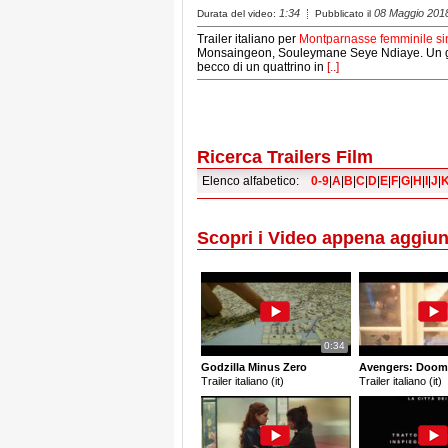
1:34
08 Maggio 201
Durata del video:
Pubblicato il
Trailer italiano per
Montparnasse femminile si
Monsaingeon, Souleymane Seye Ndiaye. Un gatto
becco di un quattrino in
[..]
Ricerca Trailers Film
Elenco alfabetico:
0-9
|
A
|
B
|
C
|
D
|
E
|
F
|
G
|
H
|
I
|
J
|
Scopri i Video appena aggiun
0:34
Godzilla Minus Zero
Avengers: Doom
Trailer italiano (it)
Trailer italiano (it)