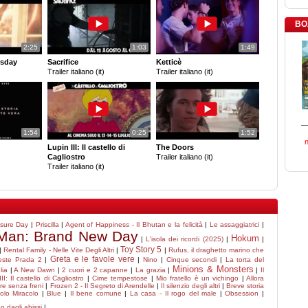
BO
2:25
1:03
1:49
sday
Sacrifice
Ketticè
Trailer italiano (it)
Trailer italiano (it)
1:54
0:25
1:52
Lupin III: Il castello di
The Doors
Cagliostro
Trailer italiano (it)
Trailer italiano (it)
osure Day
|
Priscilla
|
Agent of Happiness - Il Bhutan e la felicità
|
Le assaggiatrici
|
-Man: Brand New Day
Hokum
|
L'isola dei ricordi (2025)
|
|
Toy Story 5
|
Rental Family - Nelle Vite Degli Altri
|
|
Rufus, il draghetto marino che
Greta e le favole vere
veste Prada 2
|
|
Nino
|
Cinque secondi
|
La torta del
Minions & Monsters
lia
|
A New Dawn
|
2 cuori e 2 capanne
|
La grazia
|
|
Il
II: Il castello di Cagliostro
|
Cime tempestose
|
Mio fratello è un vichingo
|
Allora
ore senza freni
|
Frozen 2 - Il Segreto di Arendelle
|
Il silenzio degli altri
|
Breve storia
olo Miracolo
|
Blue
|
Il bene comune
|
La casa - Il rogo del male
|
Obsession
|
o dagli abissi
|