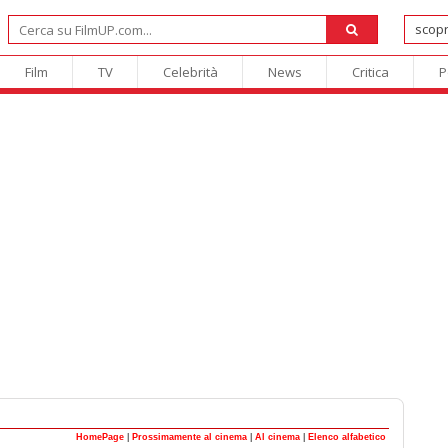
Film
TV
Celebrità
News
Critica
P
HomePage
|
Prossimamente al cinema
|
Al cinema
|
Elenco alfabetico