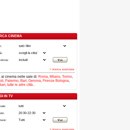
RCA CINEMA
m:
tà:
vincia:
> ricerca avanzata
lm al cinema nelle sale di:
Roma
,
Milano
,
Torino
,
li
,
Palermo
,
Bari
,
Genova
,
Firenze
Bologna
,
iari
,
tutte le altre città...
I IN TV
nale:
rio:
nere:
> ricerca avanzata