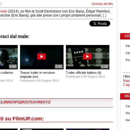
Scheda del film
 male
(2014), un film di Scott Derrickson con Eric Bana, Édgar Ramírez,
archie (Eric Bana), già alle prese con i propri problemi personali,
[..]
raci dal male
:
CE
Fil
Cit
Pro
0:44
2:41
1:10
o collarino
Teaser trailer in versione
Trailer ufficiale italiano (it)
I fi
originale (en)
Pubblicato il 06 Giugno 2014
Napo
gosto 2014
Pubblicato il 06 Giugno 2014
Cagl
OGG
K
|
L
|
M
|
N
|
O
|
P
|
Q
|
R
|
S
|
T
|
U
|
V
|
W
|
X
|
Y
|
Z
Ca
Ora
ti su FilmUP.com:
Ge