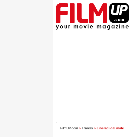
FilmUP.com
>
Trailers
>
Liberaci dal male