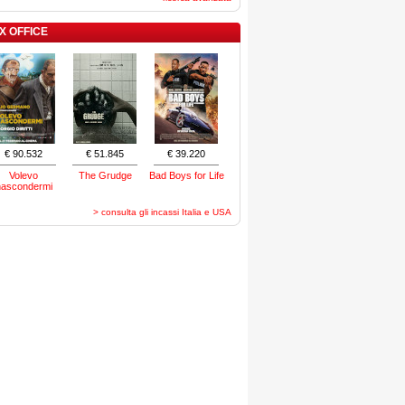
X OFFICE
€ 90.532
€ 51.845
€ 39.220
Volevo
The Grudge
Bad Boys for Life
nascondermi
> consulta gli incassi Italia e USA