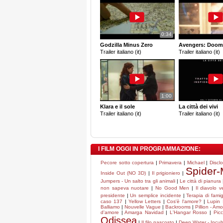
0:34
Godzilla Minus Zero
Avengers: Doom
Trailer italiano (it)
Trailer italiano (it)
1:00
Klara e il sole
La città dei vivi
Trailer italiano (it)
Trailer italiano (it)
I FILM OGGI IN PROGRAMMAZIONE:
Pecore sotto copertura
|
Primavera
|
Michael
|
Discl
Spider
Inside Out (NO 3D)
|
Il prigioniero
|
Jumpers - Un salto tra gli animali
|
Le città di pianura
non sapeva nuotare
|
No Good Men
|
Il diavolo 
presidente
|
Un semplice incidente
|
Terapia di famig
caso 137
|
Yellow Letters
|
Cos'è l'amore?
|
Lupin I
Balliamo
|
Nouvelle Vague
|
Backrooms
|
Pillion - Am
d'amore
|
Amarga Navidad
|
L'Hangar Rosso
|
Picc
Odissea
|
Il filo nascosto
|
Deep Water - Incub