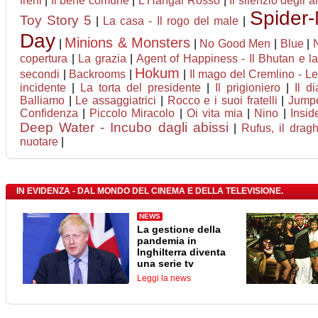
freni
|
Il bene comune
|
L'Hangar Rosso
|
Il silenzio degli al
Spider
Toy Story 5
|
La casa - Il rogo del male
|
Day
Minions & Monsters
|
|
No Good Men
|
Blue
|
copertura
|
La grazia
|
Agent of Happiness - Il Bhutan e la 
Hokum
secondi
|
Backrooms
|
|
Il mago del Cremlino - Le 
incidente
|
La torta del presidente
|
Il prigioniero
|
Il d
Balliamo
|
Le assaggiatrici
|
Rocco e i suoi fratelli
|
Jumpe
Confidenza
|
Piccolo Miracolo
|
Oi vita mia
|
Nino
|
Insi
Deep Water - Incubo dagli abissi
|
Rufus, il dra
nuotare
|
IN EVIDENZA - DAL MONDO DEL CINEMA E DELLA TELEVISIONE.
NEWS
La gestione della
pandemia in
Inghilterra diventa
una serie tv
Leggi la news