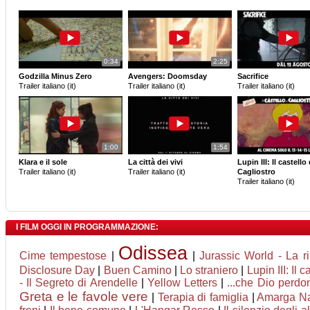
0:34
2:25
Godzilla Minus Zero
Avengers: Doomsday
Sacrifice
Trailer italiano (it)
Trailer italiano (it)
Trailer italiano (it)
1:00
1:54
Klara e il sole
La città dei vivi
Lupin III: Il castello 
Trailer italiano (it)
Trailer italiano (it)
Cagliostro
Trailer italiano (it)
I FILM OGGI IN PROGRAMMAZIONE:
Odissea
Cime tempestose
|
|
Jurassic World - La ri
Disclosure Day
|
Buen Camino
|
Lo straniero
|
Lupin III: Il 
- Il Segreto di Arendelle
|
Yellow Letters
|
...che Dio perdon
Greta e le favole vere
|
Terapia di famiglia
|
Amarga N