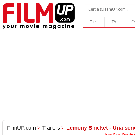
Film
TV
C
FilmUP.com
>
Trailers
>
Lemony Snicket - Una serie
HomePage
|
Prossima