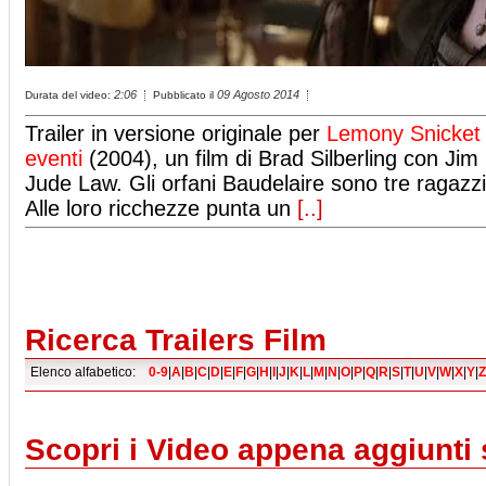
2:06
09 Agosto 2014
Durata del video:
Pubblicato il
Trailer in versione originale per
Lemony Snicket -
eventi
(2004), un film di Brad Silberling con Jim
Jude Law. Gli orfani Baudelaire sono tre ragazz
Alle loro ricchezze punta un
[..]
Ricerca Trailers Film
Elenco alfabetico:
0-9
|
A
|
B
|
C
|
D
|
E
|
F
|
G
|
H
|
I
|
J
|
K
|
L
|
M
|
N
|
O
|
P
|
Q
|
R
|
S
|
T
|
U
|
V
|
W
|
X
|
Y
|
Z
Scopri i Video appena aggiunti