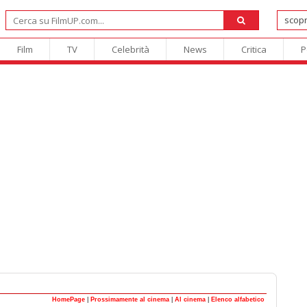
Film
TV
Celebrità
News
Critica
P
HomePage
|
Prossimamente al cinema
|
Al cinema
|
Elenco alfabetico