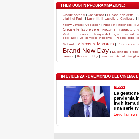
I FILM OGGI IN PROGRAMMAZIONE:
Cinque secondi
|
Confidenza
|
Le cose non dette
|
B
origini di Putin
|
Lupin III: Il castello di Cagliostro
|
Yellow Letters
|
Obsession
|
Agent of Happiness - Il Bh
Greta e le favole vere
|
Frozen 2 - Il Segreto di 
World - La rinascita
|
Terapia di famiglia
|
Il diavolo 
degli altri
|
Un semplice incidente
|
Pecore sotto co
Minions & Monsters
Michael
|
|
Rocco e i suoi 
Brand New Day
|
La torta del presi
comune
|
Disclosure Day
|
Jumpers - Un salto tra gli a
IN EVIDENZA - DAL MONDO DEL CINEMA E
NEWS
La gestione
pandemia i
Inghilterra 
una serie tv
Leggi la news