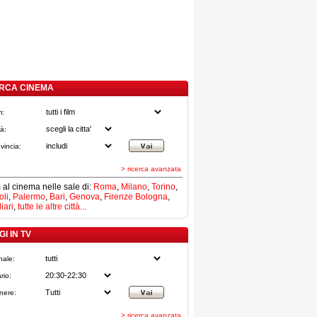
RCA CINEMA
m:
tà:
vincia:
> ricerca avanzata
lm al cinema nelle sale di:
Roma
,
Milano
,
Torino
,
li
,
Palermo
,
Bari
,
Genova
,
Firenze
Bologna
,
iari
,
tutte le altre città...
I IN TV
nale:
rio:
nere:
> ricerca avanzata