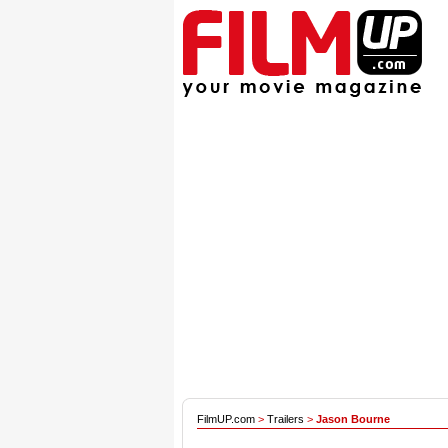
FilmUP.com
>
Trailers
>
Jason Bourne