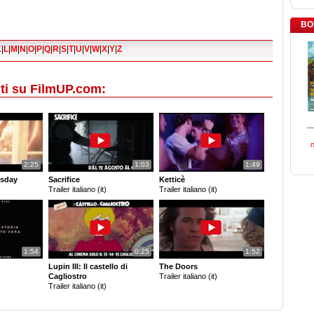
BO
K
|
L
|
M
|
N
|
O
|
P
|
Q
|
R
|
S
|
T
|
U
|
V
|
W
|
X
|
Y
|
Z
ti su FilmUP.com:
2:25
1:03
1:49
sday
Sacrifice
Ketticè
Trailer italiano (it)
Trailer italiano (it)
1:54
0:25
1:52
Lupin III: Il castello di
The Doors
Cagliostro
Trailer italiano (it)
Trailer italiano (it)