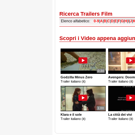
Ricerca Trailers Film
Elenco alfabetico:
0-9
|
A
|
B
|
C
|
D
|
E
|
F
|
G
|
H
|
I
|
J
|
Scopri i Video appena aggiun
0:34
Godzilla Minus Zero
Avengers: Doom
Trailer italiano (it)
Trailer italiano (it)
1:00
Klara e il sole
La città dei vivi
Trailer italiano (it)
Trailer italiano (it)