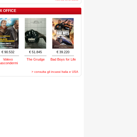
X OFFICE
€ 90.532
€ 51.845
€ 39.220
Volevo
The Grudge
Bad Boys for Life
nascondermi
> consulta gli incassi Italia e USA