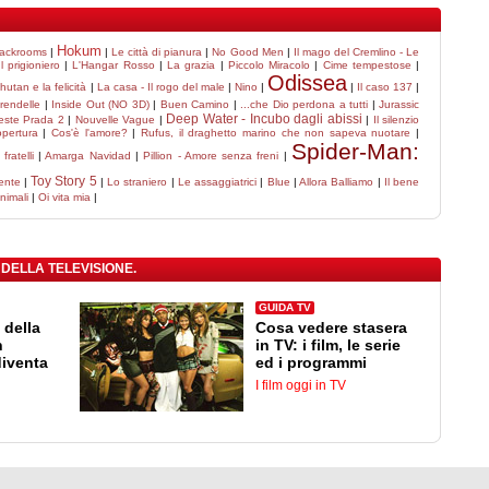
Hokum
ackrooms
|
|
Le città di pianura
|
No Good Men
|
Il mago del Cremlino - Le
Il prigioniero
|
L'Hangar Rosso
|
La grazia
|
Piccolo Miracolo
|
Cime tempestose
|
Odissea
utan e la felicità
|
La casa - Il rogo del male
|
Nino
|
|
Il caso 137
|
Arendelle
|
Inside Out (NO 3D)
|
Buen Camino
|
...che Dio perdona a tutti
|
Jurassic
Deep Water - Incubo dagli abissi
veste Prada 2
|
Nouvelle Vague
|
|
Il silenzio
pertura
|
Cos'è l'amore?
|
Rufus, il draghetto marino che non sapeva nuotare
|
Spider-Man:
fratelli
|
Amarga Navidad
|
Pillion - Amore senza freni
|
Toy Story 5
dente
|
|
Lo straniero
|
Le assaggiatrici
|
Blue
|
Allora Balliamo
|
Il bene
nimali
|
Oi vita mia
|
 DELLA TELEVISIONE.
GUIDA TV
 della
Cosa vedere stasera
n
in TV: i film, le serie
diventa
ed i programmi
I film oggi in TV