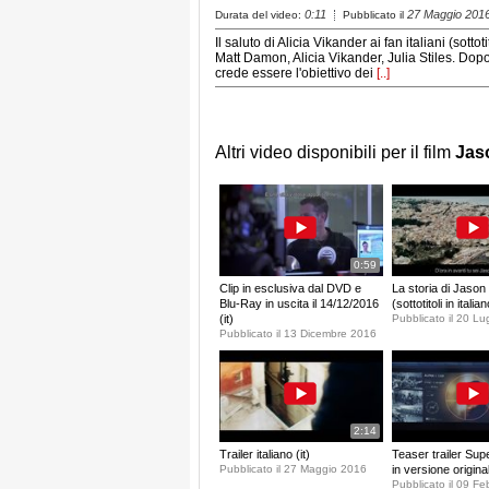
0:11
27 Maggio 201
Durata del video:
Pubblicato il
Il saluto di Alicia Vikander ai fan italiani (sottoti
Matt Damon, Alicia Vikander, Julia Stiles. Dopo
crede essere l'obiettivo dei
[..]
Altri video disponibili per il film
Jas
0:59
Clip in esclusiva dal DVD e
La storia di Jaso
Blu-Ray in uscita il 14/12/2016
(sottotitoli in italian
(it)
Pubblicato il 20 Lu
Pubblicato il 13 Dicembre 2016
2:14
Trailer italiano (it)
Teaser trailer Su
Pubblicato il 27 Maggio 2016
in versione origina
Pubblicato il 09 F