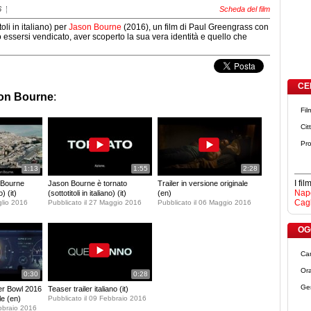
6
Scheda del film
toli in italiano) per
Jason Bourne
(2016), un film di Paul Greengrass con
 essersi vendicato, aver scoperto la sua vera identità e quello che
CE
on Bourne
:
Fil
Cit
Pro
1:13
1:55
2:28
I fi
n Bourne
Jason Bourne è tornato
Trailer in versione originale
Napo
o) (it)
(sottotitoli in italiano) (it)
(en)
Cagl
glio 2016
Pubblicato il 27 Maggio 2016
Pubblicato il 06 Maggio 2016
OGG
Ca
Ora
0:30
0:28
Ge
per Bowl 2016
Teaser trailer italiano (it)
le (en)
Pubblicato il 09 Febbraio 2016
ebbraio 2016