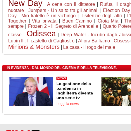
New Day
|
A cena con il dittatore
|
Rufus, il dra
nuotare
|
Jumpers - Un salto tra gli animali
|
Election Day
Day
|
Mio fratello è un vichingo
|
Il silenzio degli altri
|
L
Together
|
Vita privata
|
Buen Camino
|
Gioia Mia
|
Th
sempre
|
Frozen 2 - Il Segreto di Arendelle
|
Quarto Poter
Odissea
classe
|
|
Deep Water - Incubo dagli abiss
Lupin III: Il castello di Cagliostro
|
Allora Balliamo
|
Obsess
Minions & Monsters
|
La casa - Il rogo del male
|
IN EVIDENZA - DAL MONDO DEL CINEMA E DELLA TELEVISIONE.
NEWS
La gestione della
pandemia in
Inghilterra diventa
una serie tv
Leggi la news