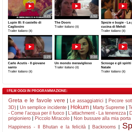
0:25
1:52
Lupin III: Il castello di
The Doors
Spezie e bugie - La 
Cagliostro
Trailer italiano (it)
cucina di Mehdi
Trailer italiano (it)
Trailer italiano (it)
1:25
0:34
Carlo Acutis - Il giovane
Un mondo meraviglioso
Scrooge e gli spiriti
santo
Trailer italiano (it)
Natale
Trailer italiano (it)
Trailer italiano (it)
I FILM OGGI IN PROGRAMMAZIONE:
Greta e le favole vere
|
Le assaggiatrici
|
Pecore sot
Hokum
3D)
|
Un semplice incidente
|
|
Marty Supreme
|
T
- Come l'acqua per il fuoco
|
L'attachment - La tenerezza
|
D
prigioniero
|
Piccolo Miracolo
|
Non bussare alla mia porta
Sp
Happiness - Il Bhutan e la felicità
|
Backrooms
|