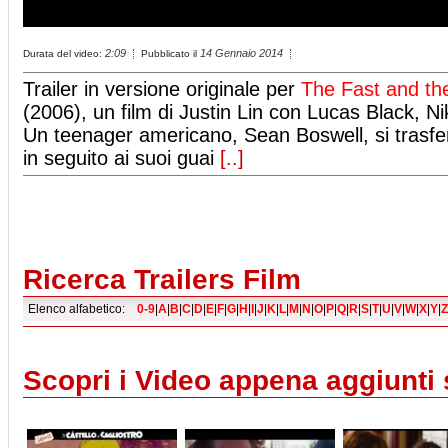
2:09
14 Gennaio 2014
Durata del video:
Pubblicato il
Trailer in versione originale per
The Fast and the
(2006), un film di Justin Lin con Lucas Black, N
Un teenager americano, Sean Boswell, si trasfe
in seguito ai suoi guai
[..]
Ricerca Trailers Film
Elenco alfabetico:
0-9
|
A
|
B
|
C
|
D
|
E
|
F
|
G
|
H
|
I
|
J
|
K
|
L
|
M
|
N
|
O
|
P
|
Q
|
R
|
S
|
T
|
U
|
V
|
W
|
X
|
Y
|
Z
Scopri i Video appena aggiunti