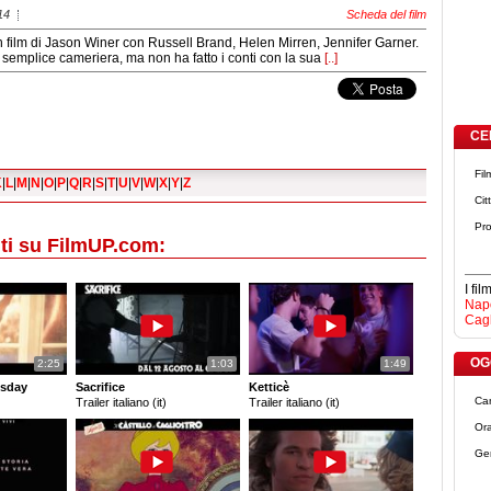
14
Scheda del film
 film di Jason Winer con Russell Brand, Helen Mirren, Jennifer Garner.
 semplice cameriera, ma non ha fatto i conti con la sua
[..]
CE
Fil
K
|
L
|
M
|
N
|
O
|
P
|
Q
|
R
|
S
|
T
|
U
|
V
|
W
|
X
|
Y
|
Z
Cit
Pro
ti su FilmUP.com:
I fi
Napo
Cagl
OGG
2:25
1:03
1:49
sday
Sacrifice
Ketticè
Ca
Trailer italiano (it)
Trailer italiano (it)
Ora
Ge