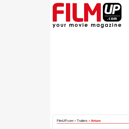
FilmUP.com
>
Trailers
>
Arturo