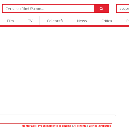
Film
TV
Celebrità
News
Critica
P
HomePage
|
Prossimamente al cinema
|
Al cinema
|
Elenco alfabetico