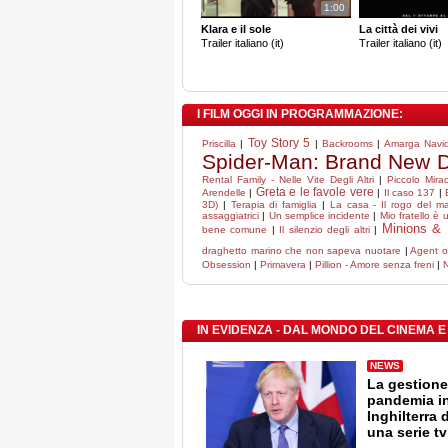
1:00
Klara e il sole
La città dei vivi
Trailer italiano (it)
Trailer italiano (it)
I FILM OGGI IN PROGRAMMAZIONE:
Toy Story 5
Priscilla
|
|
Backrooms
|
Amarga Navi
Spider-Man: Brand New 
Rental Family - Nelle Vite Degli Altri
|
Piccolo Mira
Greta e le favole vere
Arendelle
|
|
Il caso 137
|
3D)
|
Terapia di famiglia
|
La casa - Il rogo del ma
assaggiatrici
|
Un semplice incidente
|
Mio fratello è 
Minions & 
bene comune
|
Il silenzio degli altri
|
draghetto marino che non sapeva nuotare
|
Agent of
Obsession
|
Primavera
|
Pillion - Amore senza freni
|
IN EVIDENZA - DAL MONDO DEL CINEMA E
NEWS
La gestione
pandemia i
Inghilterra 
una serie tv