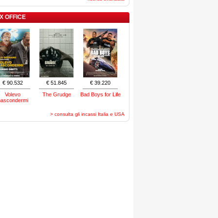
X OFFICE
€ 90.532
€ 51.845
€ 39.220
Volevo
The Grudge
Bad Boys for Life
nascondermi
> consulta gli incassi Italia e USA