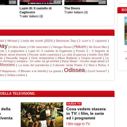
1:54
0:25
1:52
Lupin III: Il castello di
The Doors
BO
Cagliostro
Trailer italiano (it)
Trailer italiano (it)
dad
|
Michael
|
L'isola dei ricordi (2025)
|
Disclosure Day
|
2 cuori e 2 capanne
|
Day
Hokum
|
A New Dawn
|
Il filo nascosto
|
L'Hangar Rosso
|
|
No Good Men
|
colo
|
Il prigioniero
|
Lupin III: Il castello di Cagliostro
|
Frozen 2 - Il Segreto di
Breve storia d'amore
|
Pecore sotto copertura
|
Le città di pianura
|
Inside Out (NO
le
|
Nouvelle Vague
|
Cime tempestose
|
Allora Balliamo
|
Cinque secondi
|
Le
un vichingo
|
Jumpers - Un salto tra gli animali
|
Deep Water - Incubo dagli abissi
|
Il
Monsters
|
La torta del presidente
|
Il diavolo veste Prada 2
|
Blue
|
Rufus, il
Odissea
 Happiness - Il Bhutan e la felicità
|
La grazia
|
|
Cos'è l'amore?
|
Nino
|
Yellow Letters
|
 DELLA TELEVISIONE.
GUIDA TV
 della
Cosa vedere stasera
n
in TV: i film, le serie
diventa
ed i programmi
I film oggi in TV