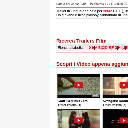
2:30
14 Gennaio 20
Durata del video:
Pubblicato il
Trailer in lungua originale per
Arturo
(2011), un
Un giovane e ricco playboy, s'innamora di una
Ricerca Trailers Film
Elenco alfabetico:
0-9
|
A
|
B
|
C
|
D
|
E
|
F
|
G
|
H
|
I
|
J
|
Scopri i Video appena aggiun
0:34
Godzilla Minus Zero
Avengers: Doom
Trailer italiano (it)
Trailer italiano (it)