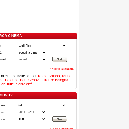
RCA CINEMA
m:
tà:
vincia:
> ricerca avanzata
lm al cinema nelle sale di:
Roma
,
Milano
,
Torino
,
li
,
Palermo
,
Bari
,
Genova
,
Firenze
Bologna
,
iari
,
tutte le altre città...
I IN TV
nale:
rio:
nere:
> ricerca avanzata