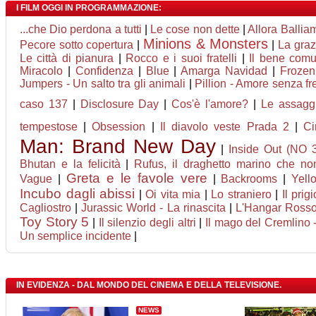
I FILM OGGI IN PROGRAMMAZIONE:
...che Dio perdona a tutti
|
Le cose non dette
|
Allora Ballia
Minions & Monsters
Pecore sotto copertura
|
|
La graz
Le città di pianura
|
Rocco e i suoi fratelli
|
Il bene com
Miracolo
|
Confidenza
|
Blue
|
Amarga Navidad
|
Frozen
Jumpers - Un salto tra gli animali
|
Pillion - Amore senza fr
caso 137
|
Disclosure Day
|
Cos'è l'amore?
|
Le assaggi
tempestose
|
Obsession
|
Il diavolo veste Prada 2
|
Ci
Man: Brand New Day
|
Inside Out (NO 
Bhutan e la felicità
|
Rufus, il draghetto marino che n
Greta e le favole vere
Vague
|
|
Backrooms
|
Yell
Incubo dagli abissi
|
Oi vita mia
|
Lo straniero
|
Il prig
Cagliostro
|
Jurassic World - La rinascita
|
L'Hangar Ross
Toy Story 5
|
Il silenzio degli altri
|
Il mago del Cremlino -
Un semplice incidente
|
IN EVIDENZA - DAL MONDO DEL CINEMA E DELLA TELEVISIONE.
NEWS