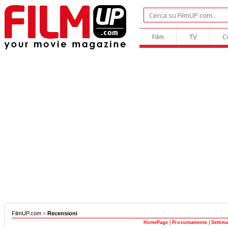
Film
TV
C
FilmUP.com
>
Recensioni
HomePage
|
Prossimamente
|
Settim