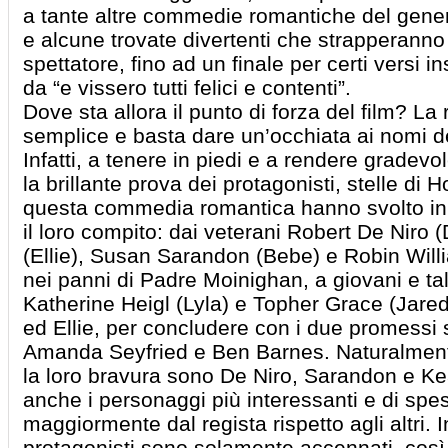
a tante altre commedie romantiche del genere
e alcune trovate divertenti che strapperanno 
spettatore, fino ad un finale per certi versi
da “e vissero tutti felici e contenti”.
Dove sta allora il punto di forza del film? La 
semplice e basta dare un’occhiata ai nomi del
Infatti, a tenere in piedi e a rendere gradevo
la brillante prova dei protagonisti, stelle di
questa commedia romantica hanno svolto in
il loro compito: dai veterani Robert De Niro
(Ellie), Susan Sarandon (Bebe) e Robin Willi
nei panni di Padre Moinighan, a giovani e t
Katherine Heigl (Lyla) e Topher Grace (Jared), 
ed Ellie, per concludere con i due promessi
Amanda Seyfried e Ben Barnes. Naturalment
la loro bravura sono De Niro, Sarandon e Ke
anche i personaggi più interessanti e di spes
maggiormente dal regista rispetto agli altri. Inf
protagonisti sono solamente accennati, cos