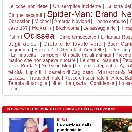
Le cose non dette
|
Un semplice incidente
|
La torta del
Spider-Man: Brand N
Cinque secondi
|
Obsession
|
Michael
|
Amarga Navidad
|
Il bene comune
|
O
Hokum
caso 137
|
|
Backrooms
|
Le assaggiatrici
|
Il ma
Odissea
Putin
|
|
Cime tempestose
|
L'Hangar Ros
dagli abissi
Greta e le favole vere
|
|
Buen Cami
prigioniero
|
Frozen 2 - Il Segreto di Arendelle
|
...che Dio p
- La rinascita
|
Jumpers - Un salto tra gli animali
|
Piccolo
marino che non sapeva nuotare
|
Le città di pianura
|
Peco
veste Prada 2
|
No Good Men
|
Il silenzio degli altri
|
Agent
Minions & M
felicità
|
Lupin III: Il castello di Cagliostro
|
La casa - Il rogo del male
|
Rocco e i suoi fratelli
|
Allora Ba
Terapia di famiglia
|
Nino
|
La grazia
|
Confidenza
|
Lo str
freni
|
IN EVIDENZA - DAL MONDO DEL CINEMA E DELLA TELEVISIONE.
NEWS
La gestione della
pandemia in