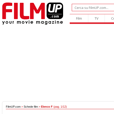
Film
TV
C
FilmUP.com
>
Schede film
>
Elenco F
(pag. 1/12)