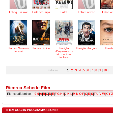
Falling... in love
Fallo per Papà
Fallo!
False Pretese
False ver
Fame - Saranno
Fame chimica
Famiglia
Famiglia allargata
Famili
famosi
all'improvviso -
Istruzioni non
incluse
Indietro
|
1
|
2
|
3
|
4
|
5
|
6
|
7
|
8
|
9
|
10
Ricerca Schede Film
Elenco alfabetico:
0-9
|
A
|
B
|
C
|
D
|
E
|
F
|
G
|
H
|
I
|
J
|
K
|
L
|
M
|
N
|
O
|
P
|
Q
|
R
|
S
|
T
|
U
|
V
|
W
|
X
|
Y
|
Z
I FILM OGGI IN PROGRAMMAZIONE: