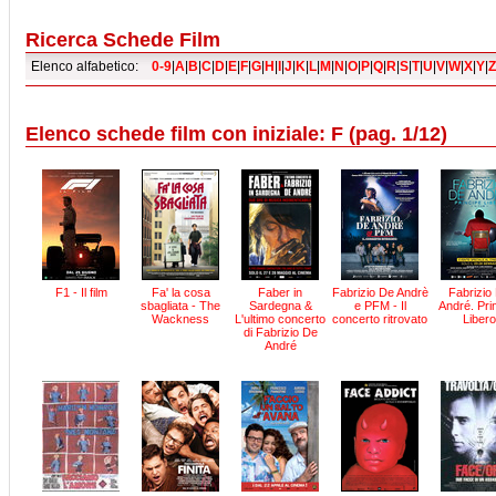
Ricerca Schede Film
Elenco alfabetico:
0-9
|
A
|
B
|
C
|
D
|
E
|
F
|
G
|
H
|
I
|
J
|
K
|
L
|
M
|
N
|
O
|
P
|
Q
|
R
|
S
|
T
|
U
|
V
|
W
|
X
|
Y
|
Z
Elenco schede film con iniziale: F (pag. 1/12)
F1 - Il film
Fa' la cosa
Faber in
Fabrizio De Andrè
Fabrizio
sbagliata - The
Sardegna &
e PFM - Il
André. Pri
Wackness
L'ultimo concerto
concerto ritrovato
Libero
di Fabrizio De
André