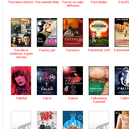
Facciamo l'amore
Facciamola finita
Faccio un salto
Face Addict
Face/O
all'Avana
Facoltà di
Factory girl
Factotum
Fahrenheit 11/9
Fahrenheit
medicina: organi
cercasi
Faithfull
Falchi
Falene
Falkenberg
Fallen
Farewell