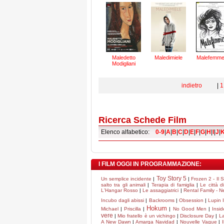
Maledetto
Maledimiele
Malefemm
Modigliani
indietro
|
1
Ricerca Schede Film
Elenco alfabetico:
0-9
|
A
|
B
|
C
|
D
|
E
|
F
|
G
|
H
|
I
|
J
|
I FILM OGGI IN PROGRAMMAZIONE:
Toy Story 5
Un semplice incidente
|
|
Frozen 2 - Il 
salto tra gli animali
|
Terapia di famiglia
|
Le città d
L'Hangar Rosso
|
Le assaggiatrici
|
Rental Family - Nel
Incubo dagli abissi
|
Backrooms
|
Obsession
|
Lupin I
Hokum
Michael
|
Priscilla
|
|
No Good Men
|
Insi
vere
|
Mio fratello è un vichingo
|
Disclosure Day
|
La
A New Dawn
|
Amarga Navidad
|
Nouvelle Vague
|