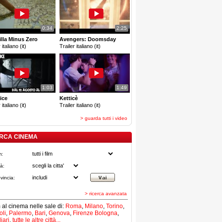
0:34
2:25
lla Minus Zero
Avengers: Doomsday
 italiano (it)
Trailer italiano (it)
1:03
1:49
ice
Ketticè
 italiano (it)
Trailer italiano (it)
> guarda tutti i video
RCA CINEMA
m:
tà:
vincia:
> ricerca avanzata
lm al cinema nelle sale di:
Roma
,
Milano
,
Torino
,
li
,
Palermo
,
Bari
,
Genova
,
Firenze
Bologna
,
iari
,
tutte le altre città...