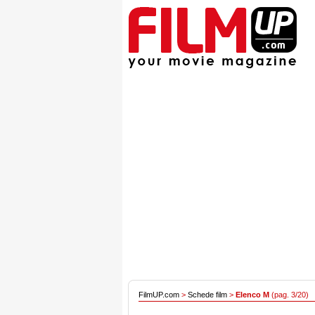
FilmUP.com
>
Schede film
>
Elenco M
(pag. 3/20)