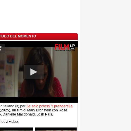
 VIDEO DEL MOMENTO
r italiano (it) per
Se solo potessi ti prenderei a
(2025), un film di Mary Bronstein con Rose
, Danielle Macdonald, Josh Pais.
 nuovi video: