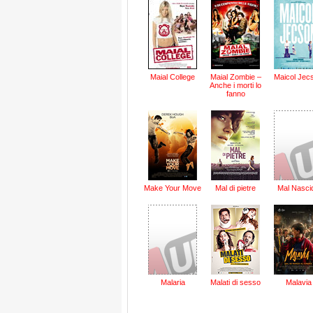
Maial College
Maial Zombie –
Maicol Jec
Anche i morti lo
fanno
Make Your Move
Mal di pietre
Mal Nasci
Malaria
Malati di sesso
Malavia