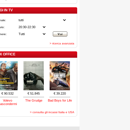
I IN TV
nale:
rio:
nere:
> ricerca avanzata
X OFFICE
€ 90.532
€ 51.845
€ 39.220
Volevo
The Grudge
Bad Boys for Life
nascondermi
> consulta gli incassi Italia e USA