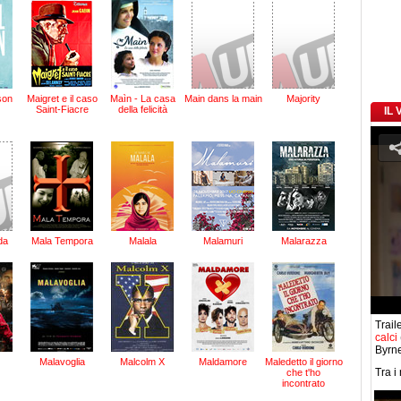
son
Maigret e il caso
Maìn - La casa
Main dans la main
Majority
Saint-Fiacre
della felicità
IL
da
Mala Tempora
Malala
Malamuri
Malarazza
Traile
calci
Byrne
Malavoglia
Malcolm X
Maldamore
Maledetto il giorno
Tra i
che t'ho
incontrato