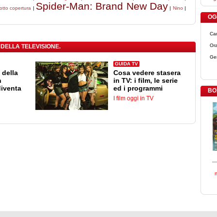
Spider-Man: Brand New Day
otto copertura
|
|
Nino
|
OGG
Ca
Ora
 DELLA TELEVISIONE.
Ge
GUIDA TV
 della
Cosa vedere stasera
n
in TV: i film, le serie
diventa
ed i programmi
BO
I film oggi in TV