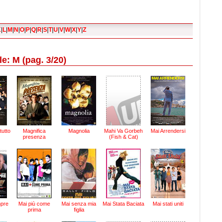
K
|
L
|
M
|
N
|
O
|
P
|
Q
|
R
|
S
|
T
|
U
|
V
|
W
|
X
|
Y
|
Z
le: M (pag. 3/20)
utto
Magnifica
Magnolia
Mahi Va Gorbeh
Mai Arrendersi
presenza
(Fish & Cat)
mpre
Mai più come
Mai senza mia
Mai Stata Baciata
Mai stati uniti
prima
figlia