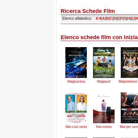
Ricerca Schede Film
Elenco alfabetico:
0-9
|
A
|
B
|
C
|
D
|
E
|
F
|
G
|
H
|
I
|
J
|
Elenco schede film con inizia
Magicarena
Magique!
Magnamose t
Mai così vicini
Mai morire
Mai per se