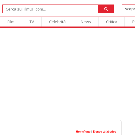
Film
TV
Celebrità
News
Critica
P
HomePage
|
Elenco alfabetico