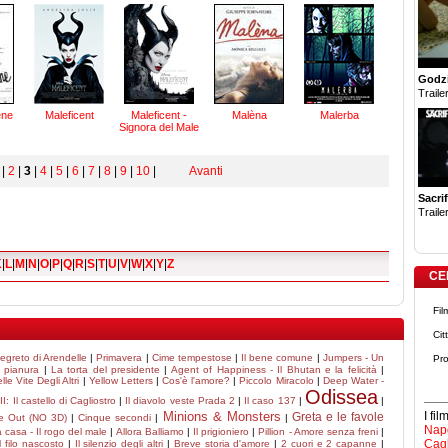
Godzi
Trailer
ene
Maleficent
Maleficent -
Malèna
Malerba
Signora del Male
|
2
|
3
|
4
|
5
|
6
|
7
|
8
|
9
|
10
|
Avanti
Sacrif
Trailer
K
|
L
|
M
|
N
|
O
|
P
|
Q
|
R
|
S
|
T
|
U
|
V
|
W
|
X
|
Y
|
Z
CE
Fil
Cit
Segreto di Arendelle
|
Primavera
|
Cime tempestose
|
Il bene comune
|
Jumpers - Un
Pro
i pianura
|
La torta del presidente
|
Agent of Happiness - Il Bhutan e la felicità
|
le Vite Degli Altri
|
Yellow Letters
|
Cos'è l'amore?
|
Piccolo Miracolo
|
Deep Water -
Odissea
II: Il castello di Cagliostro
|
Il diavolo veste Prada 2
|
Il caso 137
|
|
Minions & Monsters
I fi
Greta e le favole
de Out (NO 3D)
|
Cinque secondi
|
|
Napo
 casa - Il rogo del male
|
Allora Balliamo
|
Il prigioniero
|
Pillion - Amore senza freni
|
Cagl
Il filo nascosto
|
Il silenzio degli altri
|
Breve storia d'amore
|
2 cuori e 2 capanne
|