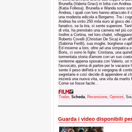
Brunella (Valeria Graci) in lotta con Andr
(Katia Follesa). Brunella e Wanda sono so
Andrea, i quali con loro hanno attaccato il c
una modesta edicola a Bergamo. Tra i cogn
Andrea ha vinto 250 mila euro al gioco dei P
fanatico, se la tira, si sente superiore. Tan
di vita, ha prenotato una camera nel più c
Inoltre a Cortina, nel loro chalet, villeggia
Roberto Covelli (Christian De Sica) è un 
(Sabrina Ferilli), sua moglie, borghese capit
Ed insieme a loro, oltre ad una simpatica e d
Boris, ci sono le figlie: Cristiana, una qu
tormentata storia d'amore con un suo coet
ventenne appena sposata con Valerio, un n
l'avvocato, prima di partire per le vacanze
sente il peso dell'età e si vergogna di conti
segretarie e così decide di appendere al chi
inizierà una nuova vita, una vita da marito
Come se fosse facile…
Trailer
,
Scheda
,
Recensione
,
Opinioni
, So
Guarda i video disponibili per 