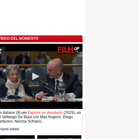
 VIDEO DEL MOMENTO
r italiano (it) per
Esprimi un desiderio
(2025), un
di Volfango De Biasi con Max Angioni, Diego
antuono, Nunzia Schiano.
 nuovi video: