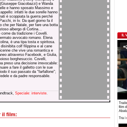
ea (Giuseppe Giacobazzi) e Wanda
relle e hanno sposato Massimo e
appello: infatti le due sorelle hanno
ati è scoppiata la guerra perché
acchi, in tv. Da quel giorno fa il
to che per Natale, per fare una botta
ostoso albergo di Cortina…
no come da tradizione i Covelli.
IL
affermato avvocato romano. Elena
olina, è una tipa tosta e spiritosa.
isinibita colf filippina e al cane
indicenne che vive una romantica e
aneo attraverso Facebook, e Giulia,
oioso borghesuccio. Covelli,
 ha preso una decisione irrevocabile:
nuare a fare il galletto con le sue
odo il suo passato da "farfallone";
 fedele e da padre responsabile.
undtrack,
Speciale: interviste
.
Traile
film 
Abat
il film:
Tra i