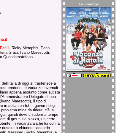
La locandina
a
a.it
erilli
, Ricky Memphis, Dario
leria Graci, Ivano Marescotti,
via Quondamstefano
)
ell'Italia di oggi si trasferisce a
 così credono, le vacanze invernali.
ciliano appena assunto come autista
l'Amministratore Delegato di una
Ivano Marescotti), il tipo di
in sella con tutti i governi degli
 problema mica da ridere: c'è la
nergia, quindi deve chiudere a tempo
tore di gas sulla piazza, un certo
potente, in vacanza anche lui con la
e riuscire a chiudere l'accordo…
renti: Massimo (Ricky Memphis) e