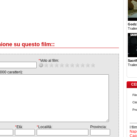
Godzi
Trailer
nione su questo film::
*
Voto al film:
Sacrif
Trailer
000 caratteri):
CE
Fil
Cit
Pro
*
Età:
*
Località:
Provincia:
I fi
Napo
Cagl