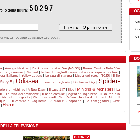
rollo della figura:
OGG
Ca
Ora
Ge
dell'Art. 13, Decreto Legislativo 196/2003
".
BO
en
|
Amarga Navidad
|
Backrooms
|
Inside Out (NO 3D)
|
Rental Family - Nelle Vite
o tra gli animali
|
Michael
|
Rufus, il draghetto marino che non sapeva nuotare
|
lora Balliamo
|
Yellow Letters
|
Le città di pianura
|
L'isola dei ricordi (2025)
|
Il filo
Spider-
Odissea
Story 5
|
|
Il silenzio degli altri
|
Disclosure Day
|
Minions & Monsters
tello è un vichingo
|
A New Dawn
|
Il caso 137
|
Blue
|
|
La
ue
|
La torta del presidente
|
Il bene comune
|
Agent of Happiness - Il Bhutan e la
o Miracolo
|
La grazia
|
Cinque secondi
|
Deep Water - Incubo dagli abissi
|
Nino
|
Il
pin III: Il castello di Cagliostro
|
2 cuori e 2 capanne
|
Le assaggiatrici
|
Cime
Hokum
|
|
 DELLA TELEVISIONE.
GUIDA TV