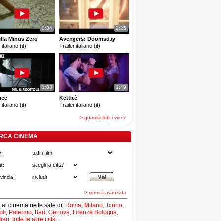
0:34
2:25
lla Minus Zero
Avengers: Doomsday
 italiano (it)
Trailer italiano (it)
1:03
1:49
ice
Ketticè
 italiano (it)
Trailer italiano (it)
> guarda tutti i video
RCA CINEMA
m:
tà:
vincia:
> ricerca avanzata
lm al cinema nelle sale di:
Roma
,
Milano
,
Torino
,
li
,
Palermo
,
Bari
,
Genova
,
Firenze
Bologna
,
iari
,
tutte le altre città...