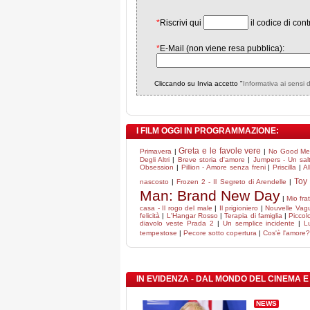
*
Riscrivi qui
il codice di cont
*
E-Mail (non viene resa pubblica):
Cliccando su Invia accetto "
Informativa ai sensi 
I FILM OGGI IN PROGRAMMAZIONE:
Greta e le favole vere
Primavera
|
|
No Good M
Degli Altri
|
Breve storia d'amore
|
Jumpers - Un salt
Obsession
|
Pillion - Amore senza freni
|
Priscilla
|
Al
Toy 
nascosto
|
Frozen 2 - Il Segreto di Arendelle
|
Man: Brand New Day
|
Mio fra
casa - Il rogo del male
|
Il prigioniero
|
Nouvelle Vag
felicità
|
L'Hangar Rosso
|
Terapia di famiglia
|
Piccol
diavolo veste Prada 2
|
Un semplice incidente
|
Lu
tempestose
|
Pecore sotto copertura
|
Cos'è l'amore?
IN EVIDENZA - DAL MONDO DEL CINEMA E
NEWS