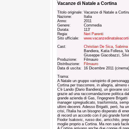
Vacanze di Natale a Cortina
Titolo originale:
Vacanze di Natale a Cortin
Nazione:
Italia
Anno:
2011
Genere:
Commedia
Durata:
113'
Regia:
Neri Parenti
Sito ufficiale:
www.vacanzedinataleacortin
Cast:
Christian De Sica
,
Sabrina F
Bandiera, Katia Follesa, Va
Giuseppe Giacobazzi, Sil
Produzione:
Filmauro
Distribuzione:
Filmauro
Data di uscita:
16 Dicembre 2011 (cinema
Trama:
A Natale un gruppo variopinto di personaggi d
Cortina per trascorrere, in allegria, almeno
C'è Lando (Dario Bandiera), un giovane si
grazie ad una raccomandazione politica dal
grande azienda di Gas, l'ingegnere Brigatti (
manager spregiudicato, trasformista, sempre 
ultimi decenni. Adesso Brigatti, però, ha un
crisi, l'Italia ha un bisogno disperato di e
di record un accordo con il più grande forni
Fiodor Isakovic, russo doc, arricchito, pre
moglie proprio a Cortina. Ma non sarà facil
A Cortina arrivano anche due coppie di pa