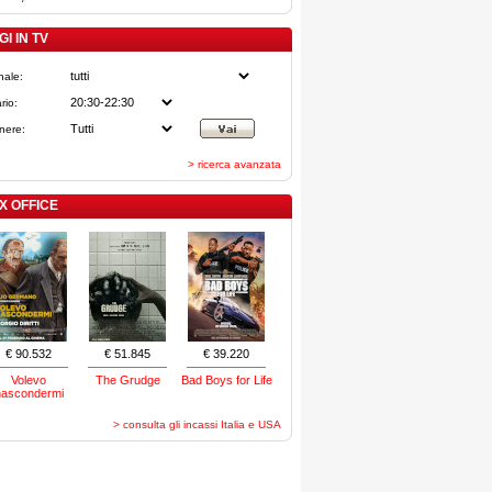
I IN TV
nale:
rio:
nere:
> ricerca avanzata
X OFFICE
€ 90.532
€ 51.845
€ 39.220
Volevo
The Grudge
Bad Boys for Life
nascondermi
> consulta gli incassi Italia e USA