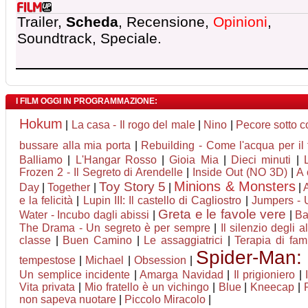
Trailer,
Scheda
, Recensione,
Opinioni
,
Soundtrack, Speciale.
I FILM OGGI IN PROGRAMMAZIONE:
Hokum
|
La casa - Il rogo del male
|
Nino
|
Pecore sotto c
bussare alla mia porta
|
Rebuilding - Come l'acqua per il
Balliamo
|
L'Hangar Rosso
|
Gioia Mia
|
Dieci minuti
|
Frozen 2 - Il Segreto di Arendelle
|
Inside Out (NO 3D)
|
A 
Minions & Monsters
Toy Story 5
Day
|
Together
|
|
|
e la felicità
|
Lupin III: Il castello di Cagliostro
|
Jumpers - U
Greta e le favole vere
Water - Incubo dagli abissi
|
|
Ba
The Drama - Un segreto è per sempre
|
Il silenzio degli al
classe
|
Buen Camino
|
Le assaggiatrici
|
Terapia di fam
Spider-Man:
tempestose
|
Michael
|
Obsession
|
Un semplice incidente
|
Amarga Navidad
|
Il prigioniero
|
Vita privata
|
Mio fratello è un vichingo
|
Blue
|
Kneecap
|
non sapeva nuotare
|
Piccolo Miracolo
|