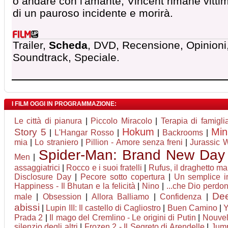
o andare con l'amante, Vincent rimane vitti
di un pauroso incidente e morirà.
Trailer,
Scheda
, DVD, Recensione, Opinioni
Soundtrack, Speciale.
I FILM OGGI IN PROGRAMMAZIONE:
Le città di pianura
|
Piccolo Miracolo
|
Terapia di famigli
Hokum
Min
Story 5
|
L'Hangar Rosso
|
|
Backrooms
|
mia
|
Lo straniero
|
Pillion - Amore senza freni
|
Jurassic W
Spider-Man: Brand New Day
Men
|
assaggiatrici
|
Rocco e i suoi fratelli
|
Rufus, il draghetto m
Disclosure Day
|
Pecore sotto copertura
|
Un semplice i
Happiness - Il Bhutan e la felicità
|
Nino
|
...che Dio perdona
Dee
male
|
Obsession
|
Allora Balliamo
|
Confidenza
|
abissi
|
Lupin III: Il castello di Cagliostro
|
Buen Camino
|
Y
Prada 2
|
Il mago del Cremlino - Le origini di Putin
|
Nouvel
silenzio degli altri
|
Frozen 2 - Il Segreto di Arendelle
|
Jump