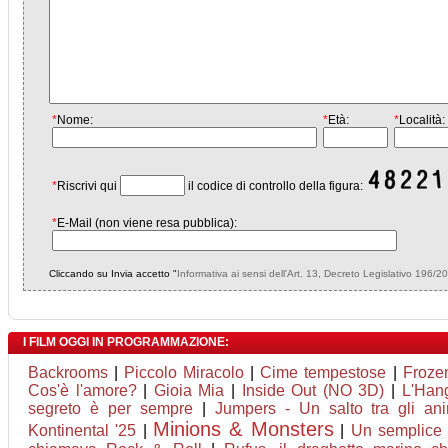
*
Nome:
*
Età:
*
Località:
*
Riscrivi qui
il codice di controllo della figura:
*
E-Mail (non viene resa pubblica):
Cliccando su Invia accetto "
Informativa ai sensi dell'Art. 13, Decreto Legislativo 196/2
I FILM OGGI IN PROGRAMMAZIONE:
Backrooms
|
Piccolo Miracolo
|
Cime tempestose
|
Frozen
Cos'è l'amore?
|
Gioia Mia
|
Inside Out (NO 3D)
|
L'Han
segreto è per sempre
|
Jumpers - Un salto tra gli ani
Minions & Monsters
Kontinental '25
|
|
Un semplice 