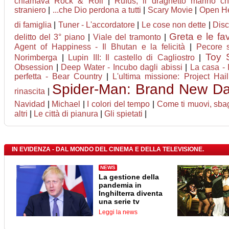
chiamava Rock & Roll
|
Rufus, il draghetto marino 
straniero
|
...che Dio perdona a tutti
|
Scary Movie
|
Open He
di famiglia
|
Tuner - L'accordatore
|
Le cose non dette
|
Disc
Greta e le fa
delitto del 3° piano
|
Viale del tramonto
|
Agent of Happiness - Il Bhutan e la felicità
|
Pecore s
Toy 
Norimberga
|
Lupin III: Il castello di Cagliostro
|
Obsession
|
Deep Water - Incubo dagli abissi
|
La casa - 
perfetta - Bear Country
|
L'ultima missione: Project Hai
Spider-Man: Brand New D
rinascita
|
Navidad
|
Michael
|
I colori del tempo
|
Come ti muovi, sbag
altri
|
Le città di pianura
|
Gli spietati
|
IN EVIDENZA - DAL MONDO DEL CINEMA E DELLA TELEVISIONE.
NEWS
La gestione della
pandemia in
Inghilterra diventa
una serie tv
Leggi la news