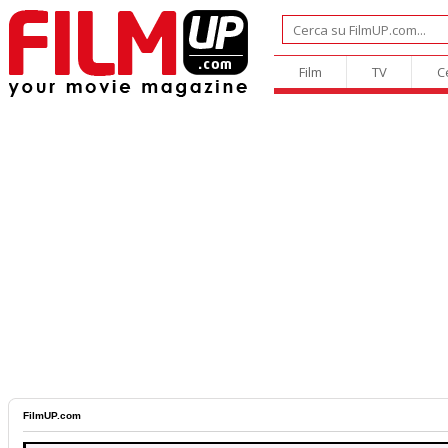
Film
TV
C
FilmUP.com