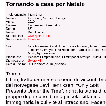
Tornando a casa per Natale
Titolo originale:
Hjem til jul
Nazione:
Germania, Svezia, Norvegia
Anno:
2010
Genere:
Commedia, Drammatico
Durata:
85'
Regia:
Bent Hamer
Sito ufficiale:
www.hjemtiljul.no
Social network:
facebook
Cast:
Nina Andresen Borud, Trond Fausa Aurvaag, Arianit Beri
Joachim Calmeyer, Levi Henriksen, Patrick Mölleken, Ce
Mosli, Igor Necemer
Produzione:
Pandora Filmproduktion, Filmimperiet Sverige, Bulbul Fi
Distribuzione:
Bolero Film
Data di uscita:
03 Dicembre 2010 (cinema)
Trama:
Il film, tratto da una selezione di racconti bre
del norvegese Levi Henriksen, "Only Soft
Presents Under the Tree", narra la storia di 
gruppo di persone di una piccola cittadina
immaginaria le cui vite si intrecciano. Face