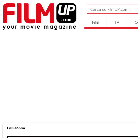
Film
TV
C
FilmUP.com