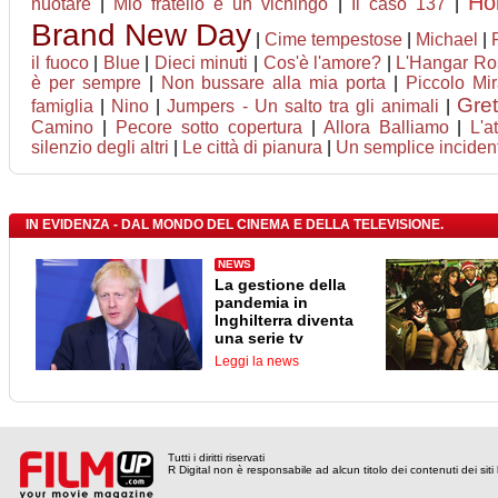
Ho
nuotare
|
Mio fratello è un vichingo
|
Il caso 137
|
Brand New Day
|
Cime tempestose
|
Michael
|
il fuoco
|
Blue
|
Dieci minuti
|
Cos'è l'amore?
|
L'Hangar Ro
è per sempre
|
Non bussare alla mia porta
|
Piccolo Mir
Gret
famiglia
|
Nino
|
Jumpers - Un salto tra gli animali
|
Camino
|
Pecore sotto copertura
|
Allora Balliamo
|
L'a
silenzio degli altri
|
Le città di pianura
|
Un semplice inciden
IN EVIDENZA - DAL MONDO DEL CINEMA E DELLA TELEVISIONE.
NEWS
La gestione della
pandemia in
Inghilterra diventa
una serie tv
Leggi la news
Tutti i diritti riservati
R Digital non è responsabile ad alcun titolo dei contenuti dei siti l