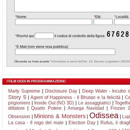
*
Nome:
*
Età:
*
Località:
*
Riscrivi qui
il codice di controllo della figura:
*
E-Mail (non viene resa pubblica):
Cliccando su Invia accetto "
Informativa ai sensi dell'Art. 13, Decreto Legislativo 196/2
I FILM OGGI IN PROGRAMMAZIONE:
Marty Supreme
|
Disclosure Day
|
Deep Water - Incubo d
Story 5
|
Agent of Happiness - Il Bhutan e la felicità
|
Ce
prigioniero
|
Inside Out (NO 3D)
|
Le assaggiatrici
|
Togeth
dittatore
|
Quarto Potere
|
Amarga Navidad
|
Frozen 2
Odissea
Minions & Monsters
Obsession
|
|
|
Lupi
La casa - Il rogo del male
|
Election Day
|
Rufus, il dra