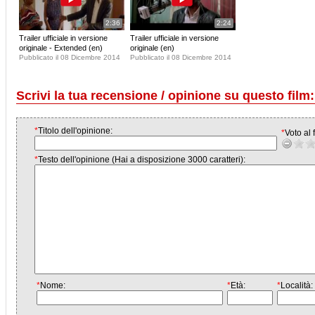
2:36
2:24
Trailer ufficiale in versione
Trailer ufficiale in versione
originale - Extended (en)
originale (en)
Pubblicato il 08 Dicembre 2014
Pubblicato il 08 Dicembre 2014
Scrivi la tua recensione / opinione su questo film:
*
Titolo dell'opinione:
*
Voto al f
*
Testo dell'opinione (Hai a disposizione 3000 caratteri):
*
Nome:
*
Età:
*
Località: