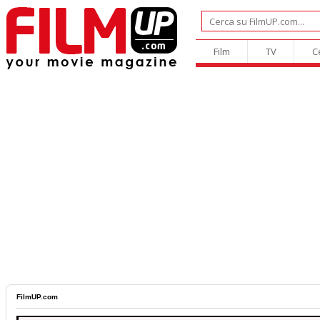
Film
TV
C
FilmUP.com