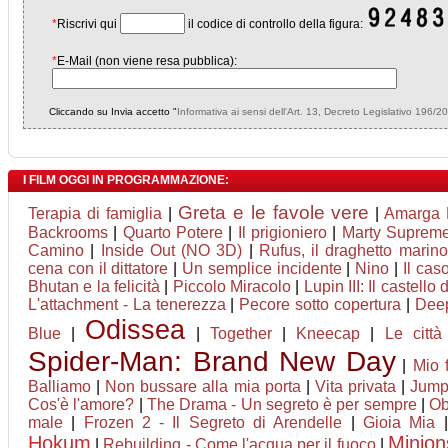
*
Riscrivi qui
il codice di controllo della figura:
*
E-Mail (non viene resa pubblica):
Cliccando su Invia accetto "
Informativa ai sensi dell'Art. 13, Decreto Legislativo 196/2
I FILM OGGI IN PROGRAMMAZIONE:
Greta e le favole vere
Terapia di famiglia
|
|
Amarga 
Backrooms
|
Quarto Potere
|
Il prigioniero
|
Marty Suprem
Camino
|
Inside Out (NO 3D)
|
Rufus, il draghetto mari
cena con il dittatore
|
Un semplice incidente
|
Nino
|
Il cas
Bhutan e la felicità
|
Piccolo Miracolo
|
Lupin III: Il castello
L'attachment - La tenerezza
|
Pecore sotto copertura
|
Deep
Odissea
Blue
|
|
Together
|
Kneecap
|
Le città
Spider-Man: Brand New Day
|
Mio 
Balliamo
|
Non bussare alla mia porta
|
Vita privata
|
Jumpe
Cos'è l'amore?
|
The Drama - Un segreto è per sempre
|
Ob
male
|
Frozen 2 - Il Segreto di Arendelle
|
Gioia Mia
Hokum
Minion
|
Rebuilding - Come l'acqua per il fuoco
|