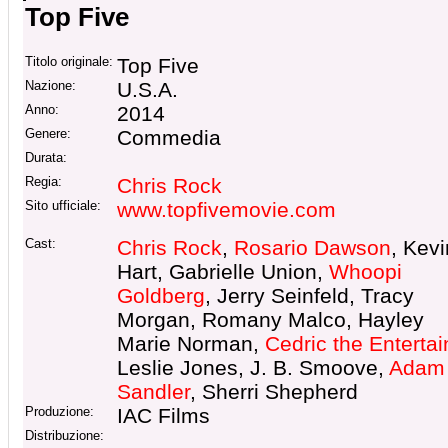
Top Five
Titolo originale:
Top Five
Nazione:
U.S.A.
Anno:
2014
Genere:
Commedia
Durata:
Regia:
Chris Rock
Sito ufficiale:
www.topfivemovie.com
Cast:
Chris Rock
,
Rosario Dawson
, Kevi
Hart, Gabrielle Union,
Whoopi
Goldberg
, Jerry Seinfeld, Tracy
Morgan, Romany Malco, Hayley
Marie Norman,
Cedric the Entertai
Leslie Jones, J. B. Smoove,
Adam
Sandler
, Sherri Shepherd
Produzione:
IAC Films
Distribuzione: