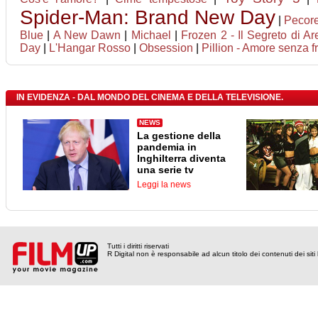
Spider-Man: Brand New Day
|
Pecore
Blue
|
A New Dawn
|
Michael
|
Frozen 2 - Il Segreto di Ar
Day
|
L'Hangar Rosso
|
Obsession
|
Pillion - Amore senza f
IN EVIDENZA - DAL MONDO DEL CINEMA E DELLA TELEVISIONE.
NEWS
La gestione della
pandemia in
Inghilterra diventa
una serie tv
Leggi la news
Tutti i diritti riservati
R Digital non è responsabile ad alcun titolo dei contenuti dei siti l