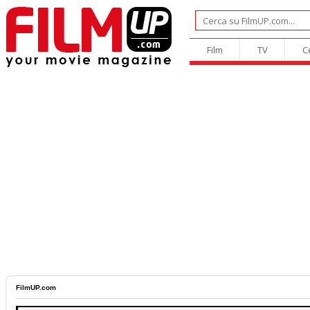
Film
TV
C
FilmUP.com