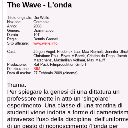
The Wave - L'onda
Titolo originale:
Die Welle
Nazione:
Germania
Anno:
2008
Genere:
Drammatico
Durata:
101'
Regia:
Dennis Gansel
Sito ufficiale:
www.welle.info
Cast:
Jürgen Vogel, Frederick Lau, Max Riemelt, Jennifer Ulric
Christiane Paul, Elyas M'Barek, Cristina do Rego, Jacob
Matschenz, Maximilian Vollmar, Max Mauff
Produzione:
Rat Pack Filmproduktion GmbH
Distribuzione:
BIM
Data di uscita:
27 Febbraio 2009 (cinema)
Trama:
Per spiegare la genesi di una dittatura un
professore mette in atto un 'singolare'
esperimento. Una classe di una trentina di
studenti viene indotta a forme di cameratis
attraverso l'uso della disciplina, dell'uniform
di un gesto di riconoscimento (l'onda per