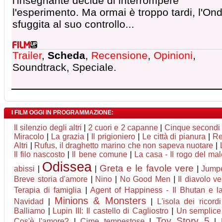
l'insegnante decide di interrompere
l'esperimento. Ma ormai è troppo tardi, l'On
sfuggita al suo controllo...
Trailer
,
Scheda
,
Recensione
,
Opinioni
,
Soundtrack, Speciale.
I FILM OGGI IN PROGRAMMAZIONE:
Il silenzio degli altri
|
2 cuori e 2 capanne
|
Cinque secondi
Miracolo
|
La grazia
|
Il prigioniero
|
Le città di pianura
|
Re
Altri
|
Rufus, il draghetto marino che non sapeva nuotare
|
Il filo nascosto
|
Il bene comune
|
La casa - Il rogo del ma
Odissea
Greta e le favole vere
abissi
|
|
|
Jumpe
Breve storia d'amore
|
Nino
|
No Good Men
|
Il diavolo v
Terapia di famiglia
|
Agent of Happiness - Il Bhutan e la 
Minions & Monsters
Navidad
|
|
L'isola dei ricord
Balliamo
|
Lupin III: Il castello di Cagliostro
|
Un semplice 
Toy Story 5
Cos'è l'amore?
|
Cime tempestose
|
|