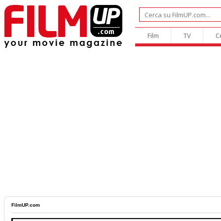
Film
TV
C
FilmUP.com