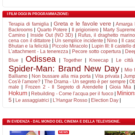
I FILM OGGI IN PROGRAMMAZIONE:
Greta e le favole vere
Terapia di famiglia
|
|
Amarga 
Backrooms
|
Quarto Potere
|
Il prigioniero
|
Marty Suprem
Camino
|
Inside Out (NO 3D)
|
Rufus, il draghetto mari
cena con il dittatore
|
Un semplice incidente
|
Nino
|
Il cas
Bhutan e la felicità
|
Piccolo Miracolo
|
Lupin III: Il castello
L'attachment - La tenerezza
|
Pecore sotto copertura
|
Deep
Odissea
Blue
|
|
Together
|
Kneecap
|
Le città
Spider-Man: Brand New Day
|
Mio 
Balliamo
|
Non bussare alla mia porta
|
Vita privata
|
Jumpe
Cos'è l'amore?
|
The Drama - Un segreto è per sempre
|
Ob
male
|
Frozen 2 - Il Segreto di Arendelle
|
Gioia Mia
Hokum
Minion
|
Rebuilding - Come l'acqua per il fuoco
|
5
|
Le assaggiatrici
|
L'Hangar Rosso
|
Election Day
|
IN EVIDENZA - DAL MONDO DEL CINEMA E DELLA TELEVISIONE.
NEWS