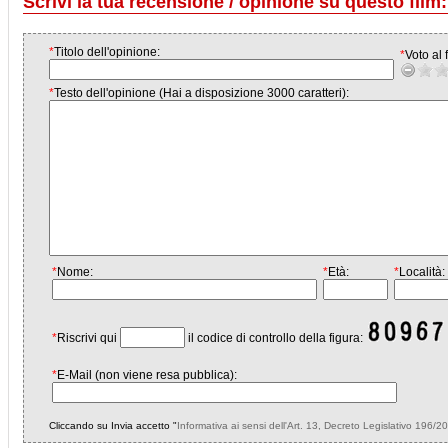
Scrivi la tua recensione / opinione su questo film:
*
Titolo dell'opinione:
*
Voto al f
*
Testo dell'opinione (Hai a disposizione 3000 caratteri):
*
Nome:
*
Età:
*
Località:
*
Riscrivi qui
il codice di controllo della figura:
*
E-Mail (non viene resa pubblica):
Cliccando su Invia accetto "
Informativa ai sensi dell'Art. 13, Decreto Legislativo 196/2