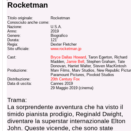
Rocketman
Titolo originale:
Rocketman
Conosciuto anche come:
Nazione:
U.S.A.
Anno:
2019
Genere:
Biografico
Durata:
121'
Regia:
Dexter Fletcher
Sito ufficiale:
www.rocketman.jp
Cast:
Bryce Dallas Howard
, Taron Egerton, Richard
Madden,
Jamie Bell
, Stephen Graham, Tate
Donovan, Harriet Walter, Steven MacKintosh
Produzione:
Marv Films, Marv Studios, New Republic Pictur
Paramount Pictures, Pixoloid Studios
Distribuzione:
20th Century Fox
Data di uscita:
Cannes 2019
29 Maggio 2019 (cinema)
Trama:
La sorprendente avventura che ha visto il
timido pianista prodigio, Reginald Dwight,
diventare la superstar internazionale Elton
John. Queste vicende, che sono state