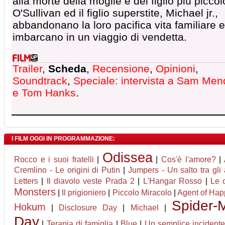
alla morte della moglie e del figlio più piccol
O'Sullivan ed il figlio superstite, Michael jr.,
abbandonano la loro pacifica vita familiare e
imbarcano in un viaggio di vendetta.
Trailer
,
Scheda
,
Recensione
,
Opinioni
,
Soundtrack
,
Speciale: intervista a Sam Me
e Tom Hanks
.
I FILM OGGI IN PROGRAMMAZIONE:
Odissea
Rocco e i suoi fratelli
|
|
Cos'è l'amore?
|
Cremlino - Le origini di Putin
|
Jumpers - Un salto tra gli 
Letters
|
Il diavolo veste Prada 2
|
L'Hangar Rosso
|
Le 
Monsters
|
Il prigioniero
|
Piccolo Miracolo
|
Agent of Happi
Spider-
Hokum
|
Disclosure Day
|
Michael
|
Day
|
Terapia di famiglia
|
Blue
|
Un semplice incident