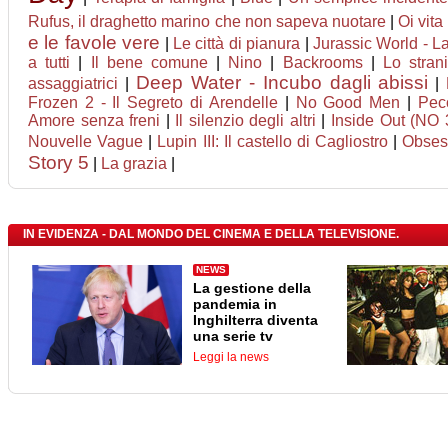
Rufus, il draghetto marino che non sapeva nuotare
|
Oi vita
e le favole vere
|
Le città di pianura
|
Jurassic World - La
a tutti
|
Il bene comune
|
Nino
|
Backrooms
|
Lo stran
Deep Water - Incubo dagli abissi
assaggiatrici
|
|
Frozen 2 - Il Segreto di Arendelle
|
No Good Men
|
Pec
Amore senza freni
|
Il silenzio degli altri
|
Inside Out (NO 
Nouvelle Vague
|
Lupin III: Il castello di Cagliostro
|
Obses
Story 5
|
La grazia
|
IN EVIDENZA - DAL MONDO DEL CINEMA E DELLA TELEVISIONE.
NEWS
La gestione della
pandemia in
Inghilterra diventa
una serie tv
Leggi la news