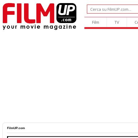
Film
TV
C
FilmUP.com