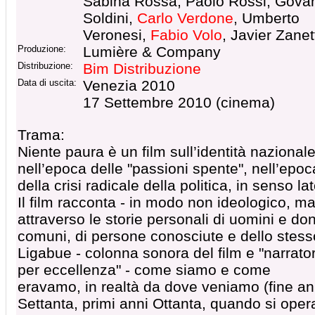
Sabina Rossa, Paolo Rossi, Gova
Soldini,
Carlo Verdone
, Umberto
Veronesi,
Fabio Volo
, Javier Zanet
Produzione:
Lumière & Company
Distribuzione:
Bim Distribuzione
Data di uscita:
Venezia 2010
17 Settembre 2010 (cinema)
Trama:
Niente paura è un film sull’identità nazional
nell’epoca delle "passioni spente", nell’epoc
della crisi radicale della politica, in senso lat
Il film racconta - in modo non ideologico, m
attraverso le storie personali di uomini e do
comuni, di persone conosciute e dello stess
Ligabue - colonna sonora del film e "narrato
per eccellenza" - come siamo e come
eravamo, in realtà da dove veniamo (fine an
Settanta, primi anni Ottanta, quando si oper