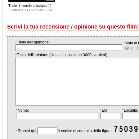
Trailer in versione italiana (it)
Pubblicato il 14 Gennaio 2014
Scrivi la tua recensione / opinione su questo film:
*
Titolo dell'opinione:
*
Voto al f
*
Testo dell'opinione (Hai a disposizione 3000 caratteri):
*
Nome:
*
Età:
*
Località:
*
Riscrivi qui
il codice di controllo della figura: