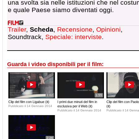
una svolta sia nelle istituzioni che nel cost
e quale Paese siamo diventati oggi.
Trailer
,
Scheda
,
Recensione
,
Opinioni
,
Soundtrack,
Speciale: interviste
.
Guarda i video disponibili per il film:
1:02
1:55
Clip del film con Ligabue (it)
I primi due minuti del film in
Clip del film con Paol
Pubblicato il 14 Gennaio 2014
esclusiva per il Web (it)
(it)
Pubblicato il 14 Gennaio 2014
Pubblicato il 14 Genn
2:26