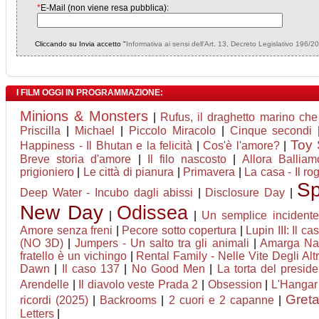
*
E-Mail (non viene resa pubblica):
Cliccando su Invia accetto "
Informativa ai sensi dell'Art. 13, Decreto Legislativo 196/2
I FILM OGGI IN PROGRAMMAZIONE:
Minions & Monsters
|
Rufus, il draghetto marino ch
Priscilla
|
Michael
|
Piccolo Miracolo
|
Cinque secondi
Toy 
Happiness - Il Bhutan e la felicità
|
Cos'è l'amore?
|
Breve storia d'amore
|
Il filo nascosto
|
Allora Balliam
prigioniero
|
Le città di pianura
|
Primavera
|
La casa - Il ro
Sp
Deep Water - Incubo dagli abissi
|
Disclosure Day
|
New Day
Odissea
|
|
Un semplice incidente
Amore senza freni
|
Pecore sotto copertura
|
Lupin III: Il ca
(NO 3D)
|
Jumpers - Un salto tra gli animali
|
Amarga Na
fratello è un vichingo
|
Rental Family - Nelle Vite Degli Altr
Dawn
|
Il caso 137
|
No Good Men
|
La torta del preside
Arendelle
|
Il diavolo veste Prada 2
|
Obsession
|
L'Hangar
Greta
ricordi (2025)
|
Backrooms
|
2 cuori e 2 capanne
|
Letters
|