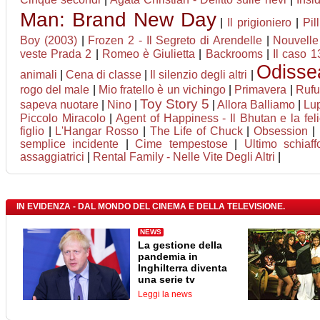
Man: Brand New Day
|
Il prigioniero
|
Pil
Boy (2003)
|
Frozen 2 - Il Segreto di Arendelle
|
Nouvell
veste Prada 2
|
Romeo è Giulietta
|
Backrooms
|
Il caso 1
Odisse
animali
|
Cena di classe
|
Il silenzio degli altri
|
rogo del male
|
Mio fratello è un vichingo
|
Primavera
|
Rufu
Toy Story 5
sapeva nuotare
|
Nino
|
|
Allora Balliamo
|
Lup
Piccolo Miracolo
|
Agent of Happiness - Il Bhutan e la feli
figlio
|
L'Hangar Rosso
|
The Life of Chuck
|
Obsession
|
semplice incidente
|
Cime tempestose
|
Ultimo schiaff
assaggiatrici
|
Rental Family - Nelle Vite Degli Altri
|
IN EVIDENZA - DAL MONDO DEL CINEMA E DELLA TELEVISIONE.
NEWS
La gestione della
pandemia in
Inghilterra diventa
una serie tv
Leggi la news