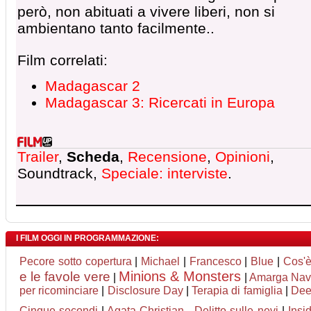
però, non abituati a vivere liberi, non si
ambientano tanto facilmente..
Film correlati:
Madagascar 2
Madagascar 3: Ricercati in Europa
Trailer
,
Scheda
,
Recensione
,
Opinioni
,
Soundtrack,
Speciale: interviste
.
I FILM OGGI IN PROGRAMMAZIONE:
Pecore sotto copertura
|
Michael
|
Francesco
|
Blue
|
Cos'è
Minions & Monsters
e le favole vere
|
|
Amarga Nav
per ricominciare
|
Disclosure Day
|
Terapia di famiglia
|
Deep
Cinque secondi
|
Agata Christian - Delitto sulle nevi
|
Insi