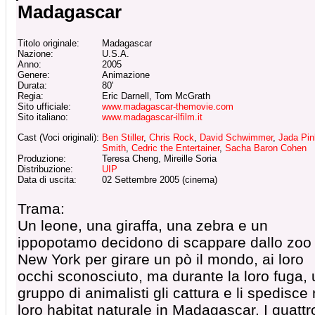
Madagascar
Titolo originale:
Madagascar
Nazione:
U.S.A.
Anno:
2005
Genere:
Animazione
Durata:
80'
Regia:
Eric Darnell, Tom McGrath
Sito ufficiale:
www.madagascar-themovie.com
Sito italiano:
www.madagascar-ilfilm.it
Cast (Voci originali):
Ben Stiller
,
Chris Rock
,
David Schwimmer
,
Jada Pin
Smith
,
Cedric the Entertainer
,
Sacha Baron Cohen
Produzione:
Teresa Cheng, Mireille Soria
Distribuzione:
UIP
Data di uscita:
02 Settembre 2005 (cinema)
Trama:
Un leone, una giraffa, una zebra e un
ippopotamo decidono di scappare dallo zoo 
New York per girare un pò il mondo, ai loro
occhi sconosciuto, ma durante la loro fuga, 
gruppo di animalisti gli cattura e li spedisce 
loro habitat naturale in Madagascar. I quattr