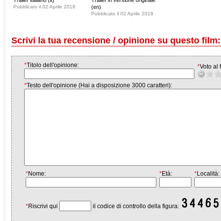
Trailer italiano (it)
Trailer in versione originale
Pubblicato il 02 Aprile 2018
(en)
Pubblicato il 02 Aprile 2018
Scrivi la tua recensione / opinione su questo film:
*
Titolo dell'opinione:
*
Voto al f
*
Testo dell'opinione (Hai a disposizione 3000 caratteri):
*
Nome:
*
Età:
*
Località:
*
Riscrivi qui
il codice di controllo della figura: