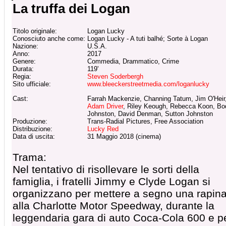
La truffa dei Logan
Titolo originale:
Logan Lucky
Conosciuto anche come:
Logan Lucky - A tuti balhé; Sorte à Logan
Nazione:
U.S.A.
Anno:
2017
Genere:
Commedia, Drammatico, Crime
Durata:
119'
Regia:
Steven Soderbergh
Sito ufficiale:
www.bleeckerstreetmedia.com/loganlucky
Cast:
Farrah Mackenzie, Channing Tatum, Jim O'Heir
Adam Driver
, Riley Keough, Rebecca Koon, Bo
Johnston, David Denman, Sutton Johnston
Produzione:
Trans-Radial Pictures, Free Association
Distribuzione:
Lucky Red
Data di uscita:
31 Maggio 2018 (cinema)
Trama:
Nel tentativo di risollevare le sorti della
famiglia, i fratelli Jimmy e Clyde Logan si
organizzano per mettere a segno una rapin
alla Charlotte Motor Speedway, durante la
leggendaria gara di auto Coca-Cola 600 e p