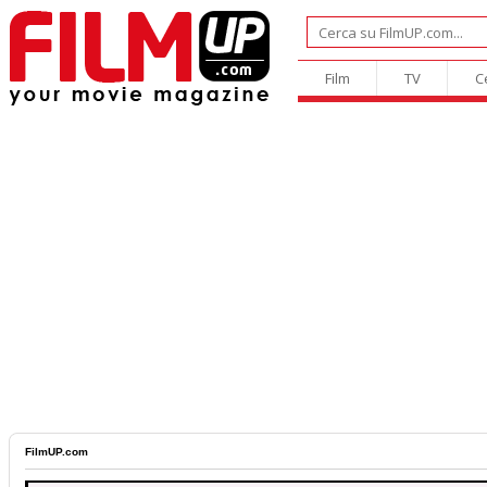
Film
TV
C
FilmUP.com