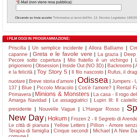
*
E-Mail (non viene resa pubblica):
Cliccando su Invia accetto "
Informativa ai sensi dell'Art. 13, Decreto Legislativo 196/2
I FILM OGGI IN PROGRAMMAZIONE:
Priscilla
|
Un semplice incidente
|
Allora Balliamo
|
Ci
Greta e le favole vere
capanne
|
|
La grazia
|
Deep 
Pecore sotto copertura
|
Mio fratello è un vichingo
|
prigioniero
|
Obsession
|
Inside Out (NO 3D)
|
Backrooms
|
Toy Story 5
e la felicità
|
|
Il filo nascosto
|
Rufus, il dr
Odissea
nuotare
|
Breve storia d'amore
|
|
Jumpers - U
137
|
Blue
|
Piccolo Miracolo
|
Cos'è l'amore?
|
Rental Fa
Minions & Monsters
Primavera
|
|
La casa - Il rogo de
Amarga Navidad
|
Le assaggiatrici
|
Lupin III: Il castel
Sp
presidente
|
Nouvelle Vague
|
L'Hangar Rosso
|
New Day
Hokum
|
|
Frozen 2 - Il Segreto di Arende
Le città di pianura
|
Yellow Letters
|
Pillion - Amore senza
Terapia di famiglia
|
Cinque secondi
|
Michael
|
A New D
comune
|